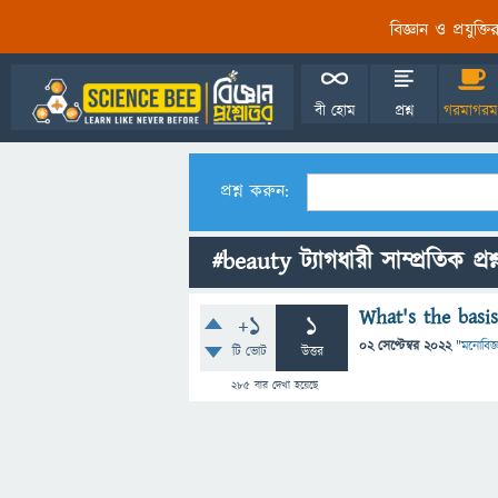
বিজ্ঞান ও প্রযুক্
বী হোম
প্রশ্ন
গরমাগরম
প্রশ্ন করুন:
#beauty ট্যাগধারী সাম্প্রতিক প্রশ
What's the basi
+1
1
02 সেপ্টেম্বর 2022
"
মনোবিজ্
টি ভোট
উত্তর
285
বার দেখা হয়েছে