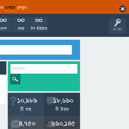
ারিত
এখানে
দেখুন।
পোল
ব্যাজ
টপ ইউজার
লগ ইন
10,989
18,690
টি প্রশ্ন
টি উত্তর
4,750
890,145