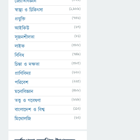
জ্যোতির্বিজ্ঞান
(1,989)
স্বাস্থ্য ও চিকিৎসা
(736)
প্রযুক্তি
(67)
আইকিউ
(81)
সৃজনশীলতা
(388)
লাইফ
(749)
বিবিধ
(385)
চিন্তা ও দক্ষতা
(620)
প্রাণিবিদ্যা
(225)
পরিবেশ
(488)
মনোবিজ্ঞান
(669)
তত্ত্ব ও গবেষণা
(112)
বাংলাদেশ ও বিশ্ব
(62)
মিথোলজি