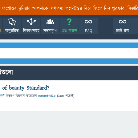
তির প্রশ্নোত্তর দুনিয়ায় আপনাকে স্বাগতম! প্রশ্ন-উত্তর দিয়ে জিতে নিন পুরস্কার, বিস্ত
!
অনুত্তরিত
বিভাগসমূহ
সদস্যবৃন্দ
প্রশ্ন করুন
FAQ
চ্যাট রুম
্নগুলো
s of beauty Standard?
ঞান
" বিভাগে
জিজ্ঞাসা
করেছেন
mmmt7410
(
130
পয়েন্ট)