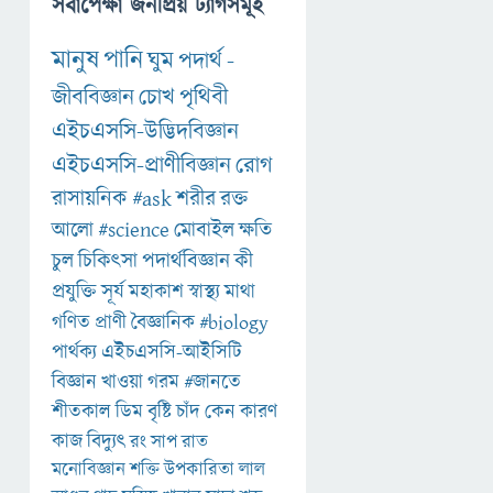
সর্বাপেক্ষা জনপ্রিয় ট্যাগসমূহ
মানুষ
পানি
ঘুম
পদার্থ
-
জীববিজ্ঞান
চোখ
পৃথিবী
এইচএসসি-উদ্ভিদবিজ্ঞান
এইচএসসি-প্রাণীবিজ্ঞান
রোগ
রাসায়নিক
#ask
শরীর
রক্ত
আলো
#science
মোবাইল
ক্ষতি
চুল
চিকিৎসা
পদার্থবিজ্ঞান
কী
প্রযুক্তি
সূর্য
মহাকাশ
স্বাস্থ্য
মাথা
গণিত
প্রাণী
বৈজ্ঞানিক
#biology
পার্থক্য
এইচএসসি-আইসিটি
বিজ্ঞান
খাওয়া
গরম
#জানতে
শীতকাল
ডিম
বৃষ্টি
চাঁদ
কেন
কারণ
কাজ
বিদ্যুৎ
রং
সাপ
রাত
মনোবিজ্ঞান
শক্তি
উপকারিতা
লাল