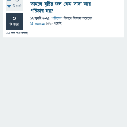
0
তাহলে বৃষ্টির জল কেন সাদা আর
টি ভোট
পরিষ্কার হয়?
0
17 জুলাই 2025
"
পরিবেশ
" বিভাগে
জিজ্ঞাসা
করেছেন
M_Hamza
(
520
পয়েন্ট)
টি উত্তর
165
বার দেখা হয়েছে