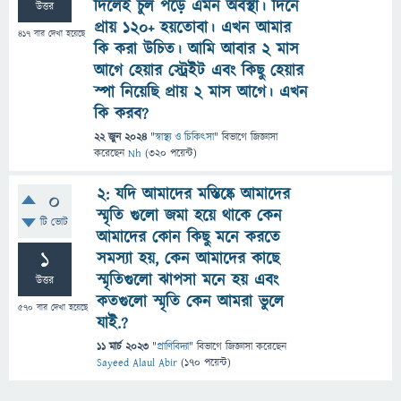
দিলেই চুল পড়ে এমন অবস্থা। দিনে
উত্তর
প্রায় ১২০+ হয়তোবা। এখন আমার
417
বার দেখা হয়েছে
কি করা উচিত। আমি আবার ২ মাস
আগে হেয়ার স্ট্রেইট এবং কিছু হেয়ার
স্পা নিয়েছি প্রায় ২ মাস আগে। এখন
কি করব?
22 জুন 2024
"
স্বাস্থ্য ও চিকিৎসা
" বিভাগে
জিজ্ঞাসা
করেছেন
Nh
(
320
পয়েন্ট)
২: যদি আমাদের মস্তিষ্কে আমাদের
0
স্মৃতি গুলো জমা হয়ে থাকে কেন
টি ভোট
আমাদের কোন কিছু মনে করতে
1
সমস্যা হয়, কেন আমাদের কাছে
স্মৃতিগুলো ঝাপসা মনে হয় এবং
উত্তর
কতগুলো স্মৃতি কেন আমরা ভুলে
570
বার দেখা হয়েছে
যাই.?
11 মার্চ 2023
"
প্রাণিবিদ্যা
" বিভাগে
জিজ্ঞাসা
করেছেন
Sayeed Alaul Abir
(
170
পয়েন্ট)