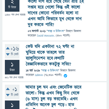
2
কালো দাগ হয়ে গেছে যেটা প্রায় ২ই
সপ্তাহ হয়ে গেলো কিন্তু ওই কালো
টি উত্তর
দাগের কোনো পরিবর্তন হলো না
1,498
বার দেখা হয়েছে
এখন আমি কিভাবে মুখ থেকে দাগ
দুর করতে পারি?
07 অগাস্ট 2021
"
স্বাস্থ্য ও চিকিৎসা
" বিভাগে
জিজ্ঞাসা
করেছেন
Sazid Hossain.
(
380
পয়েন্ট)
কেউ যদি একটানা ৭২ ঘণ্টা না
+16
ঘুমিয়ে থাকে তাহলে তার
টি ভোট
হ্যালুসিনেশন হবে।কথাটি
1
বৈজ্ঞানিকভাবে কতটুকু সত্যি?
উত্তর
14 মার্চ 2019
"
স্বাস্থ্য ও চিকিৎসা
" বিভাগে
জিজ্ঞাসা
করেছেন
Admin
(
71,360
পয়েন্ট)
451
বার দেখা হয়েছে
আমার চুল ঘন এবং জেনেটিক ভাবে
+1
ভালো। কিন্তু এখন কিছু দিন থেকে
টি ভোট
(৬ মাস) চুল বড় করতেছি। এখন
1
প্রতিদিন অনেক চুল পড়ে। হাত