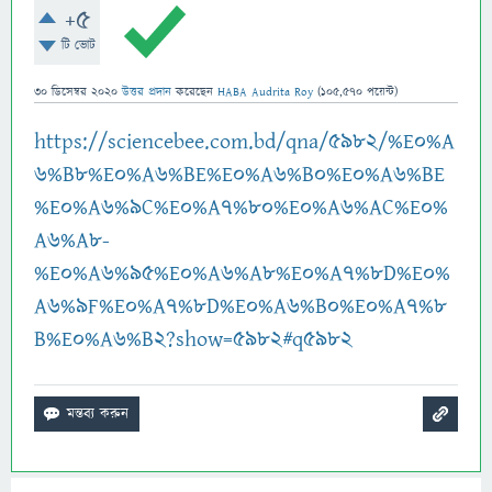
+5
টি ভোট
30 ডিসেম্বর 2020
উত্তর প্রদান
করেছেন
HABA Audrita Roy
(
105,570
পয়েন্ট)
https://sciencebee.com.bd/qna/5982/%E0%A
6%B8%E0%A6%BE%E0%A6%B0%E0%A6%BE
%E0%A6%9C%E0%A7%80%E0%A6%AC%E0%
A6%A8-
%E0%A6%95%E0%A6%A8%E0%A7%8D%E0%
A6%9F%E0%A7%8D%E0%A6%B0%E0%A7%8
B%E0%A6%B2?show=5982#q5982