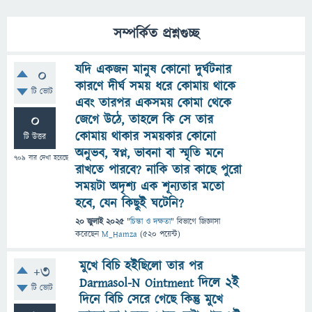
সম্পর্কিত প্রশ্নগুচ্ছ
যদি একজন মানুষ কোনো দুর্ঘটনার
0
কারণে দীর্ঘ সময় ধরে কোমায় থাকে
টি ভোট
এবং তারপর একসময় কোমা থেকে
0
জেগে উঠে, তাহলে কি সে তার
কোমায় থাকার সময়কার কোনো
টি উত্তর
অনুভব, স্বপ্ন, ভাবনা বা স্মৃতি মনে
709
বার দেখা হয়েছে
রাখতে পারবে? নাকি তার কাছে পুরো
সময়টা অদৃশ্য এক শূন্যতার মতো
হবে, যেন কিছুই ঘটেনি?
20 জুলাই 2025
"
চিন্তা ও দক্ষতা
" বিভাগে
জিজ্ঞাসা
করেছেন
M_Hamza
(
520
পয়েন্ট)
মুখে বিচি হইছিলো তার পর
+3
Darmasol-N Ointment দিলে ২ই
টি ভোট
দিনে বিচি সেরে গেছে কিন্তু মুখে