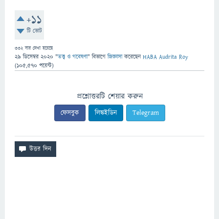
+11
টি ভোট
332
বার দেখা হয়েছে
29 ডিসেম্বর 2020
"
তত্ত্ব ও গবেষণা
" বিভাগে
জিজ্ঞাসা
করেছেন
HABA Audrita Roy
(
105,570
পয়েন্ট)
প্রশ্নোত্তরটি শেয়ার করুন
ফেসবুক
লিঙ্কইডিন
Telegram