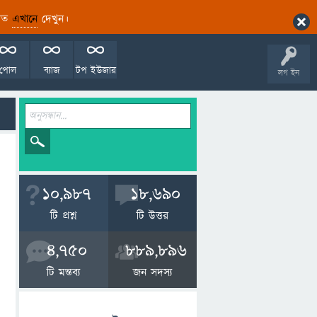
ারিত
এখানে
দেখুন।
পোল
ব্যাজ
টপ ইউজার
লগ ইন
10,987
18,690
টি প্রশ্ন
টি উত্তর
4,750
889,896
টি মন্তব্য
জন সদস্য