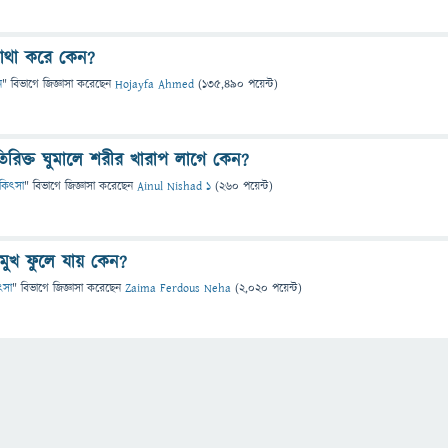
যাথা করে কেন?
ন
" বিভাগে
জিজ্ঞাসা
করেছেন
Hojayfa Ahmed
(
135,490
পয়েন্ট)
িরিক্ত ঘুমালে শরীর খারাপ লাগে কেন?
চিকিৎসা
" বিভাগে
জিজ্ঞাসা
করেছেন
Ainul Nishad 1
(
260
পয়েন্ট)
 মুখ ফুলে যায় কেন?
িৎসা
" বিভাগে
জিজ্ঞাসা
করেছেন
Zaima Ferdous Neha
(
2,020
পয়েন্ট)