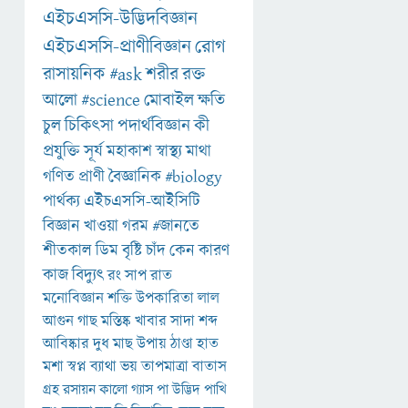
এইচএসসি-উদ্ভিদবিজ্ঞান
এইচএসসি-প্রাণীবিজ্ঞান
রোগ
রাসায়নিক
#ask
শরীর
রক্ত
আলো
#science
মোবাইল
ক্ষতি
চুল
চিকিৎসা
পদার্থবিজ্ঞান
কী
প্রযুক্তি
সূর্য
মহাকাশ
স্বাস্থ্য
মাথা
গণিত
প্রাণী
বৈজ্ঞানিক
#biology
পার্থক্য
এইচএসসি-আইসিটি
বিজ্ঞান
খাওয়া
গরম
#জানতে
শীতকাল
ডিম
বৃষ্টি
চাঁদ
কেন
কারণ
কাজ
বিদ্যুৎ
রং
সাপ
রাত
মনোবিজ্ঞান
শক্তি
উপকারিতা
লাল
আগুন
গাছ
মস্তিষ্ক
খাবার
সাদা
শব্দ
আবিষ্কার
দুধ
মাছ
উপায়
ঠাণ্ডা
হাত
মশা
স্বপ্ন
ব্যাথা
ভয়
তাপমাত্রা
বাতাস
গ্রহ
রসায়ন
কালো
গ্যাস
পা
উদ্ভিদ
পাখি