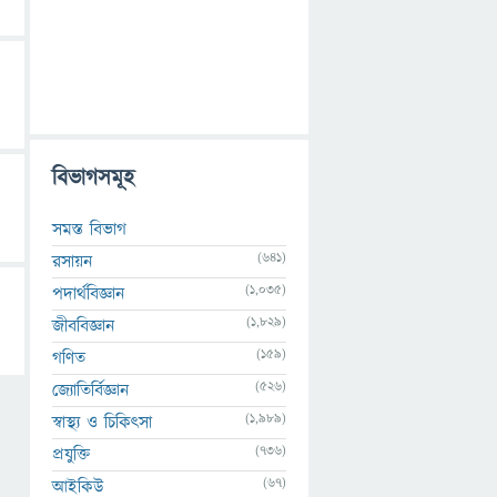
বিভাগসমূহ
সমস্ত বিভাগ
(641)
রসায়ন
(1,035)
পদার্থবিজ্ঞান
(1,829)
জীববিজ্ঞান
(159)
গণিত
(526)
জ্যোতির্বিজ্ঞান
(1,989)
স্বাস্থ্য ও চিকিৎসা
(736)
প্রযুক্তি
(67)
আইকিউ