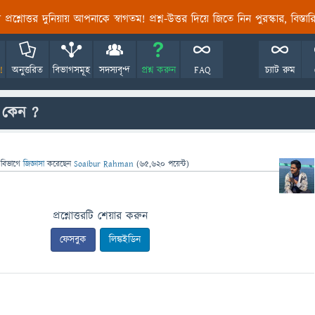
তির প্রশ্নোত্তর দুনিয়ায় আপনাকে স্বাগতম! প্রশ্ন-উত্তর দিয়ে জিতে নিন পুরস্কার, বিস্ত
!
অনুত্তরিত
বিভাগসমূহ
সদস্যবৃন্দ
প্রশ্ন করুন
FAQ
চ্যাট রুম
ে কেন ?
 বিভাগে
জিজ্ঞাসা
করেছেন
Soaibur Rahman
(
65,620
পয়েন্ট)
প্রশ্নোত্তরটি শেয়ার করুন
ফেসবুক
লিঙ্কইডিন