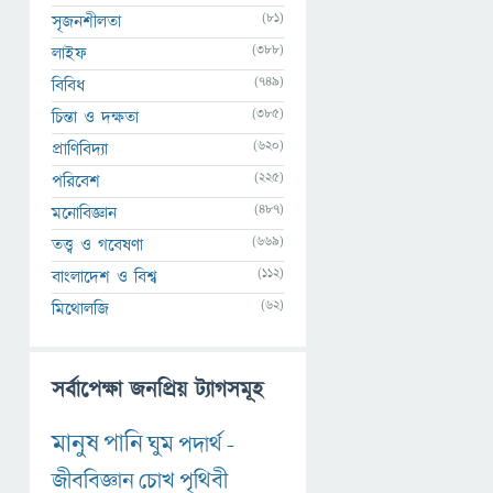
(81)
সৃজনশীলতা
(388)
লাইফ
(749)
বিবিধ
(385)
চিন্তা ও দক্ষতা
(620)
প্রাণিবিদ্যা
(225)
পরিবেশ
(487)
মনোবিজ্ঞান
(669)
তত্ত্ব ও গবেষণা
(112)
বাংলাদেশ ও বিশ্ব
(62)
মিথোলজি
সর্বাপেক্ষা জনপ্রিয় ট্যাগসমূহ
মানুষ
পানি
ঘুম
পদার্থ
-
জীববিজ্ঞান
চোখ
পৃথিবী