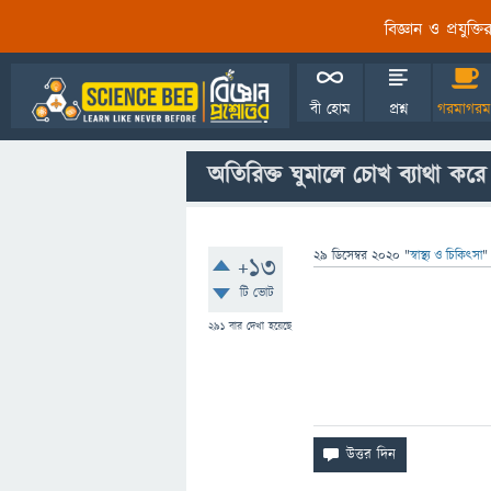
বিজ্ঞান ও প্রযুক্
বী হোম
প্রশ্ন
গরমাগরম
অতিরিক্ত ঘুমালে চোখ ব্যাথা কর
29 ডিসেম্বর 2020
"
স্বাস্থ্য ও চিকিৎসা
"
+13
টি ভোট
291
বার দেখা হয়েছে