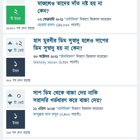
মাজলেও তাদের দাঁত নষ্ট হয় না
2
কেন?
টি উত্তর
02 ফেব্রুয়ারি 2021
"
প্রাণিবিদ্যা
" বিভাগে
জিজ্ঞাসা
করেছেন
মেহেদী হাসান
(
141,860
পয়েন্ট)
13,486
বার দেখা হয়েছে
হাস মুরগীর ডিম সুস্বাদু হলেও সাপের
+2
ডিম সুস্বাদু হয় না কেন?
টি ভোট
30 অক্টোবর 2021
"
জীববিজ্ঞান
" বিভাগে
জিজ্ঞাসা
করেছেন
1
Mehedy Hasan
(
1,310
পয়েন্ট)
উত্তর
426
বার দেখা হয়েছে
সাপ ডিম থেকে বাচ্চা দেয় নাকি
0
সরাসরি গর্ভধারণ করে বাচ্চা দেয়?
টি ভোট
12 এপ্রিল 2025
"
প্রাণিবিদ্যা
" বিভাগে
জিজ্ঞাসা
করেছেন
1
আব্দুল্লাহ আল মাসুদ
(
2,400
পয়েন্ট)
উত্তর
224
বার দেখা হয়েছে