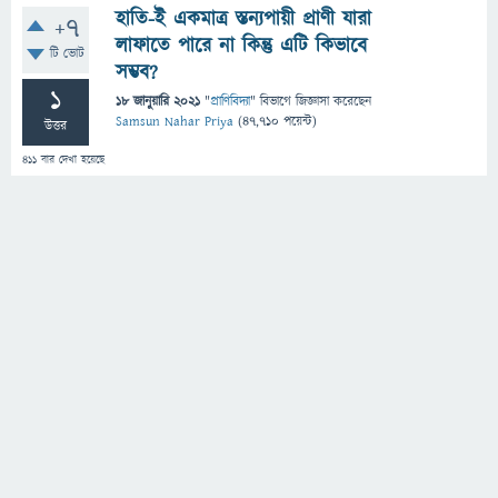
হাতি-ই একমাত্র স্তন্যপায়ী প্রাণী যারা
+7
লাফাতে পারে না কিন্তু এটি কিভাবে
টি ভোট
সম্ভব?
1
18 জানুয়ারি 2021
"
প্রাণিবিদ্যা
" বিভাগে
জিজ্ঞাসা
করেছেন
Samsun Nahar Priya
(
47,710
পয়েন্ট)
উত্তর
411
বার দেখা হয়েছে