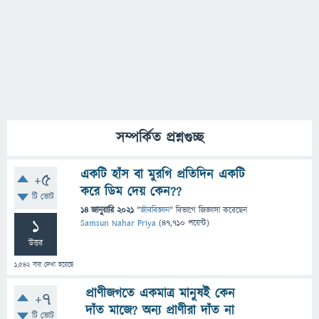
সম্পর্কিত প্রশ্নগুচ্ছ
একটি হাঁস বা মুরগি প্রতিদিন একটি
+5
করে ডিম দেয় কেন??
টি ভোট
14 জানুয়ারি 2021
"
জীববিজ্ঞান
" বিভাগে
জিজ্ঞাসা
করেছেন
1
Samsun Nahar Priya
(
47,710
পয়েন্ট)
উত্তর
1,542
বার দেখা হয়েছে
প্রাণীজগতে একমাত্র মানুষই কেন
+7
দাঁত মাজে? অন্য প্রাণীরা দাঁত না
টি ভোট