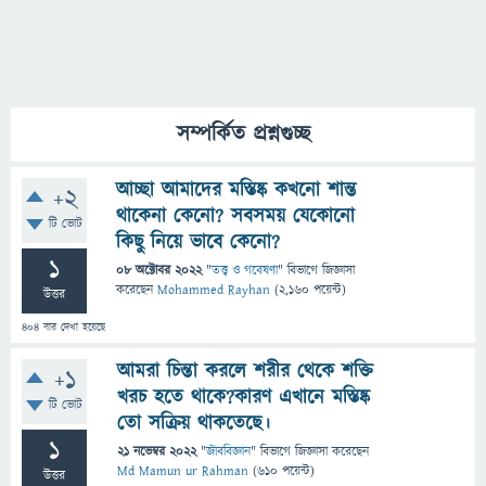
সম্পর্কিত প্রশ্নগুচ্ছ
আচ্ছা আমাদের মস্তিষ্ক কখনো শান্ত
+2
থাকেনা কেনো? সবসময় যেকোনো
টি ভোট
কিছু নিয়ে ভাবে কেনো?
1
08 অক্টোবর 2022
"
তত্ত্ব ও গবেষণা
" বিভাগে
জিজ্ঞাসা
করেছেন
Mohammed Rayhan
(
2,160
পয়েন্ট)
উত্তর
404
বার দেখা হয়েছে
আমরা চিন্তা করলে শরীর থেকে শক্তি
+1
খরচ হতে থাকে?কারণ এখানে মস্তিষ্ক
টি ভোট
তো সক্রিয় থাকতেছে।
1
21 নভেম্বর 2022
"
জীববিজ্ঞান
" বিভাগে
জিজ্ঞাসা
করেছেন
Md Mamun ur Rahman
(
610
পয়েন্ট)
উত্তর