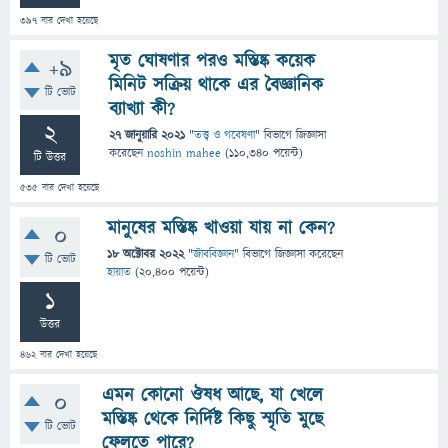
397
বার দেখা হয়েছে
মৃত ঘোষণার পরও মস্তিষ্ক কয়েক
+9
মিনিট সক্রিয় থাকে এর বৈজ্ঞানিক
টি ভোট
ব্যাখ্যা কী?
2
27 জানুয়ারি 2021
"
তত্ত্ব ও গবেষণা
" বিভাগে
জিজ্ঞাসা
করেছেন
noshin mahee
(
110,340
পয়েন্ট)
টি উত্তর
535
বার দেখা হয়েছে
মানুষের মস্তিষ্ক খাওয়া যায় না কেন?
0
18 অক্টোবর 2022
"
জীববিজ্ঞান
" বিভাগে
জিজ্ঞাসা
করেছেন
টি ভোট
হায়াত
(
20,400
পয়েন্ট)
1
উত্তর
462
বার দেখা হয়েছে
এমন কোনো ঔষধ আছে, যা খেলে
0
মস্তিষ্ক থেকে নির্দিষ্ট কিছু স্মৃতি মুছে
টি ভোট
ফেলতে পারে?