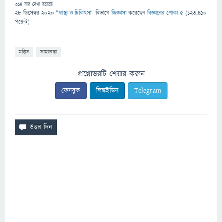
314
বার দেখা হয়েছে
28 ডিসেম্বর 2020
"
স্বাস্থ্য ও চিকিৎসা
" বিভাগে
জিজ্ঞাসা
করেছেন
বিজ্ঞানের পোকা ৫
(
123,410
পয়েন্ট)
মস্তিষ্ক
সাম্যাবস্থা
প্রশ্নোত্তরটি শেয়ার করুন
ফেসবুক
লিঙ্কইডিন
Telegram