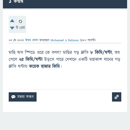
1
উত্তর
0
টি ভোট
02 মে 2022
উত্তর প্রদান
করেছেন
Mohamed A Rahman
(
180
পয়েন্ট)
মাছি অত স্পিডে ওরে কে বলল? মাছির গড় দ্রুতি
৮ কিমি/ঘণ্টা
, ভয়
পেলে
২৫ কিমি/ঘণ্টা
উড়তে পারে যেখানে একটি মহাকাশ যানের গড়
দ্রুতি ঘণ্টায়
কয়েক হাজার কিমি
।