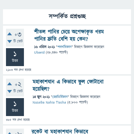
সম্পর্কিত প্রশ্নগুচ্ছ
শীতল পানির চেয়ে অপেক্ষাকৃত গরম
+3
পানির দ্রুতি বেশি হয় কেন?
টি ভোট
16 এপ্রিল 2021
"
পদার্থবিজ্ঞান
" বিভাগে
জিজ্ঞাসা
করেছেন
1
Ubaeid
(
28,340
পয়েন্ট)
উত্তর
2,103
বার দেখা হয়েছে
মহাকাশযান এ কিভাবে ফুল ফোটানো
+2
হয়েছিল?
টি ভোট
14 জুন 2021
"
জ্যোতির্বিজ্ঞান
" বিভাগে
জিজ্ঞাসা
করেছেন
1
Nusaiba Nahia Tiasha
(
5,800
পয়েন্ট)
উত্তর
385
বার দেখা হয়েছে
রকেট বা মহাকাশযান কিভাবে