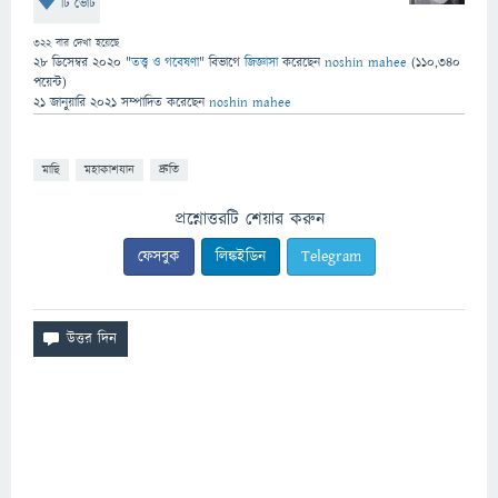
টি ভোট
322
বার দেখা হয়েছে
28 ডিসেম্বর 2020
"
তত্ত্ব ও গবেষণা
" বিভাগে
জিজ্ঞাসা
করেছেন
noshin mahee
(
110,340
পয়েন্ট)
21 জানুয়ারি 2021
সম্পাদিত
করেছেন
noshin mahee
মাছি
মহাকাশযান
দ্রুতি
প্রশ্নোত্তরটি শেয়ার করুন
ফেসবুক
লিঙ্কইডিন
Telegram