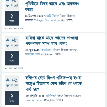
+8
পৃথিবীতে ফিরে আসে এবং অবতরণ
টি ভোট
করে?
1
11 ডিসেম্বর 2020
"
জ্যোতির্বিজ্ঞান
" বিভাগে
জিজ্ঞাসা
করেছেন
Zubayer Mahmud
(
11,220
পয়েন্ট)
উত্তর
511
বার দেখা হয়েছে
মাছিরা মাঝে মাঝে তাদের পাগুলাে
+8
পরস্পরের সাথে ঘষে কেন?
টি ভোট
29 জুন 2021
"
জীববিজ্ঞান
" বিভাগে
জিজ্ঞাসা
করেছেন
1
বিজ্ঞানের পোকা ৮
(
54,300
পয়েন্ট)
উত্তর
410
বার দেখা হয়েছে
হরিণের চেয়ে দ্বিগুণ গতিসম্পন্ন হওয়া
+6
সত্ত্বেও চিতাবাঘ কেন হরিণ যে ধরতে
টি ভোট
ব্যর্থ হয়?
1
25 জানুয়ারি 2021
"
প্রাণিবিদ্যা
" বিভাগে
জিজ্ঞাসা
করেছেন
noshin mahee
(
110,340
পয়েন্ট)
উত্তর