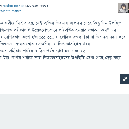
েন
noshin mahee
(
110,340
পয়েন্ট)
ন
noshin mahee
্ত ​​শরীরে মিশ্রিত হয়, সেই ব্যক্তির ডিএনএ আপনার দেহে কিছু দিন উপস্থিত
িনগত পরীক্ষাগুলি উল্লেখযোগ্যভাবে পরিবর্তিত হওয়ার সম্ভাবনা কম" এর
ের বেশিরভাগ অংশ হ'ল red cell বা লোহিত রক্তকণিকা যা ডিএনএ বহন করে
তে ডিএনএ সমেত শ্বেত রক্তকণিকা বা লিউকোসাইটস থাকে।
নএ গ্রহীতার শরীরে 7 দিন পর্যন্ত স্থায়ী হয়।এবং বড়
িলা ট্রমা রোগীর শরীরে দাতা লিউকোসাইটসের উপস্থিতি দেখা গেছে দেড় বছর