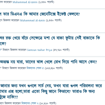
ঞাসা
করেছেন
Muhammad Al-Amin
(
1,330
পয়েন্ট)
লে তার ডিএনএ কি আমার জেনেটিক্সে ইফেক্ট ফেলবে?
াগে
জিজ্ঞাসা
করেছেন
Muhammad Al-Amin
(
1,330
পয়েন্ট)
ের রক্ত খেয়ে বাঁচে সেক্ষেত্রে মশা যে বাচ্চা ফুটায় সেই বাচ্চাতে কি
াকে?
ন
" বিভাগে
জিজ্ঞাসা
করেছেন
Samsun Nahar Priya
(
47,710
পয়েন্ট)
অভ্যস্ত নয় যারা, তাদের ঝাল খেলে চোখ দিয়ে পানি আসে কেন?
ন
" বিভাগে
জিজ্ঞাসা
করেছেন
বিজ্ঞানের পোকা ৫
(
123,410
পয়েন্ট)
জানার জন্য যখন গুগলে সার্চ দেয়, তখন যারা গুগল পরিচালনা করে
মার প্রশ্ন হলো,তারা এতো কিছু জানে কিভাবে? তারাও কি অন্য
ুঁজে নাকি??
ভাগে
জিজ্ঞাসা
করেছেন
বিজ্ঞানের পোকা 2
(
10,910
পয়েন্ট)