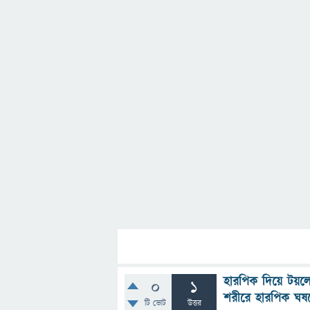
হারপিক দিয়ে টয়লে
0
1
শরীরে হারপিক ঘ
টি ভোট
উত্তর