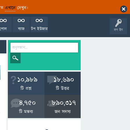
ারিত
এখানে
দেখুন।
পোল
ব্যাজ
টপ ইউজার
লগ ইন
10,989
18,690
টি প্রশ্ন
টি উত্তর
4,750
890,317
টি মন্তব্য
জন সদস্য