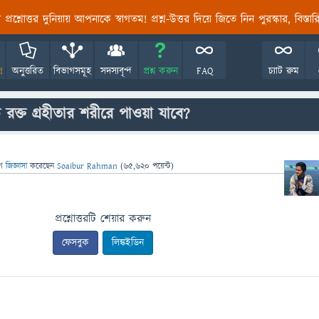
তির প্রশ্নোত্তর দুনিয়ায় আপনাকে স্বাগতম! প্রশ্ন-উত্তর দিয়ে জিতে নিন পুরস্কার, বিস্ত
!
অনুত্তরিত
বিভাগসমূহ
সদস্যবৃন্দ
প্রশ্ন করুন
FAQ
চ্যাট রুম
রক্ত গ্রহীতার শরীরে পাওয়া যাবে?
ে
জিজ্ঞাসা
করেছেন
Soaibur Rahman
(
65,620
পয়েন্ট)
প্রশ্নোত্তরটি শেয়ার করুন
ফেসবুক
লিঙ্কইডিন