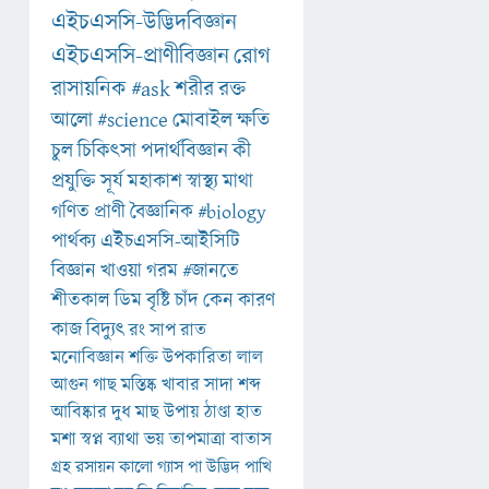
এইচএসসি-উদ্ভিদবিজ্ঞান
এইচএসসি-প্রাণীবিজ্ঞান
রোগ
রাসায়নিক
#ask
শরীর
রক্ত
আলো
#science
মোবাইল
ক্ষতি
চুল
চিকিৎসা
পদার্থবিজ্ঞান
কী
প্রযুক্তি
সূর্য
মহাকাশ
স্বাস্থ্য
মাথা
গণিত
প্রাণী
বৈজ্ঞানিক
#biology
পার্থক্য
এইচএসসি-আইসিটি
বিজ্ঞান
খাওয়া
গরম
#জানতে
শীতকাল
ডিম
বৃষ্টি
চাঁদ
কেন
কারণ
কাজ
বিদ্যুৎ
রং
সাপ
রাত
মনোবিজ্ঞান
শক্তি
উপকারিতা
লাল
আগুন
গাছ
মস্তিষ্ক
খাবার
সাদা
শব্দ
আবিষ্কার
দুধ
মাছ
উপায়
ঠাণ্ডা
হাত
মশা
স্বপ্ন
ব্যাথা
ভয়
তাপমাত্রা
বাতাস
গ্রহ
রসায়ন
কালো
গ্যাস
পা
উদ্ভিদ
পাখি