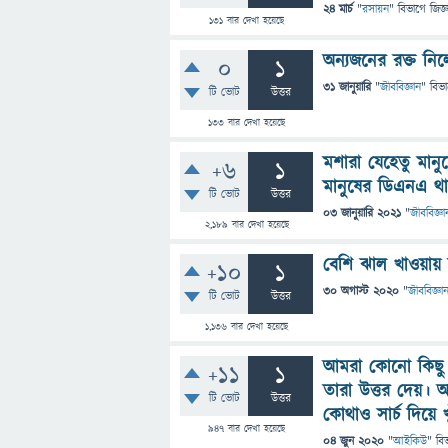
24 মার্চ
"
রসায়ন
" বিভাগে
জিজ্
131
বার দেখা হয়েছে
অন্যজনের রক্ত নি
0
1
31 জানুয়ারি
"
জীববিজ্ঞান
" বিভ
টি ভোট
উত্তর
133
বার দেখা হয়েছে
মশারা যেহেতু মানুষ
+6
1
মানুষের ডিএনএ থ
টি ভোট
উত্তর
03 জানুয়ারি 2021
"
জীববিজ্ঞা
2,189
বার দেখা হয়েছে
বেশি ঝাল খাওয়ায় 
+10
1
30 অগাস্ট 2020
"
জীববিজ্ঞা
টি ভোট
উত্তর
1,136
বার দেখা হয়েছে
আমরা কোনো কিছু 
+11
1
তারা উত্তর দেয়। আ
টি ভোট
উত্তর
কোথাও সার্চ দিয়ে খ
947
বার দেখা হয়েছে
04 জুন 2020
"
আইকিউ
" বি