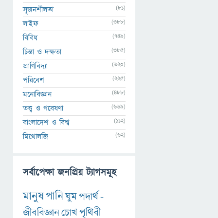
(81)
সৃজনশীলতা
(388)
লাইফ
(749)
বিবিধ
(385)
চিন্তা ও দক্ষতা
(620)
প্রাণিবিদ্যা
(225)
পরিবেশ
(488)
মনোবিজ্ঞান
(669)
তত্ত্ব ও গবেষণা
(112)
বাংলাদেশ ও বিশ্ব
(62)
মিথোলজি
সর্বাপেক্ষা জনপ্রিয় ট্যাগসমূহ
মানুষ
পানি
ঘুম
পদার্থ
-
জীববিজ্ঞান
চোখ
পৃথিবী