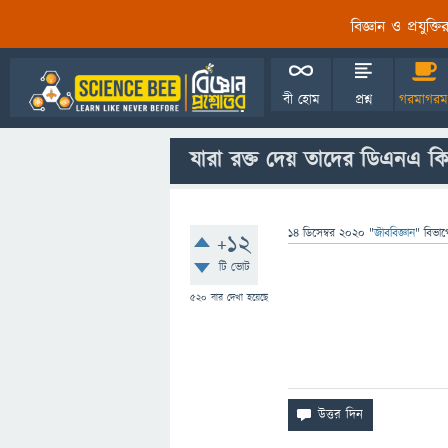
বিজ্ঞান ও প্রযুক্
বী হোম
প্রশ্ন
গরমাগরম
যারা রক্ত দেয় তাদের ডিএনএ কি 
14 ডিসেম্বর 2020
"
জীববিজ্ঞান
" বিভাগ
+12
টি ভোট
520
বার দেখা হয়েছে