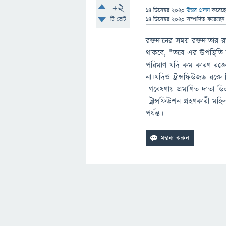
+2
14 ডিসেম্বর 2020
উত্তর প্রদান
করেছ
টি ভোট
14 ডিসেম্বর 2020
সম্পাদিত
করেছে
রক্তদানের সময় রক্তদাতার রক
থাকবে, "তবে এর উপস্থিতি জ
পরিমাণ যদি কম কারণ রক্ত
না।যদিও ট্রান্সফিউজড রক্
গবেষণায় প্রমাণিত দাতা ডিএ
ট্রান্সফিউশন গ্রহণকারী মহ
পর্যন্ত।