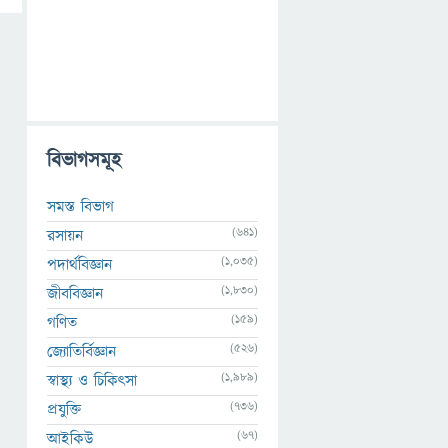
বিভাগসমূহ
সমস্ত বিভাগ
(641)
রসায়ন
(1,035)
পদার্থবিজ্ঞান
(1,830)
জীববিজ্ঞান
(159)
গণিত
(526)
জ্যোতির্বিজ্ঞান
(1,989)
স্বাস্থ্য ও চিকিৎসা
(736)
প্রযুক্তি
(67)
আইকিউ