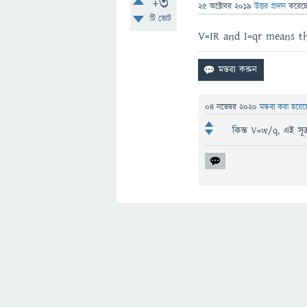
+3
25 অক্টোবর 2019
উত্তর প্রদান
করেছ
টি ভোট
V=IR and I=qr means th
04 নভেম্বর 2020
মন্তব্য করা হয়ে
কিন্ত V=w/q, এই সূ