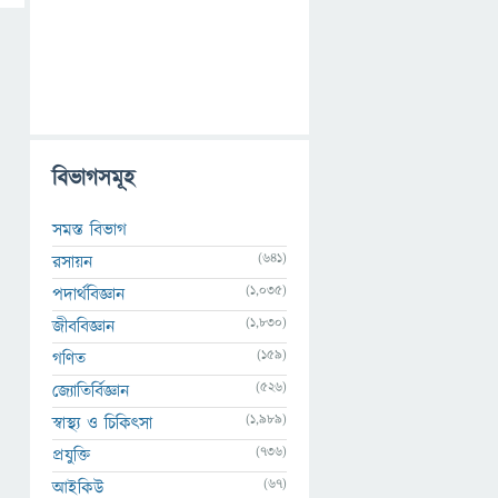
বিভাগসমূহ
সমস্ত বিভাগ
(641)
রসায়ন
(1,035)
পদার্থবিজ্ঞান
(1,830)
জীববিজ্ঞান
(159)
গণিত
(526)
জ্যোতির্বিজ্ঞান
(1,989)
স্বাস্থ্য ও চিকিৎসা
(736)
প্রযুক্তি
(67)
আইকিউ