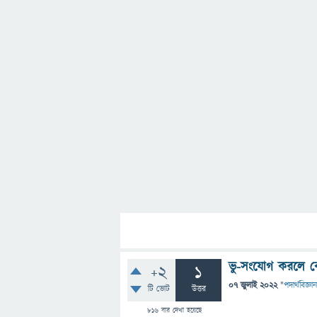
ভু-সংযোগ করলে কে
+2
1
07 জুলাই 2022
"
পদার্থবিজ্ঞান
টি ভোট
উত্তর
816
বার দেখা হয়েছে