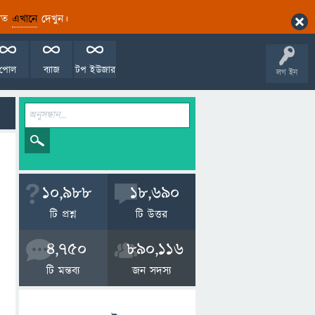
ারিত
এখানে
দেখুন।
পোল
ব্যাজ
টপ ইউজার
লগ ইন
10,988
18,690
টি প্রশ্ন
টি উত্তর
4,750
890,116
টি মন্তব্য
জন সদস্য