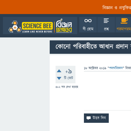
বিজ্ঞান ও প্রযুক্
বী হোম
প্রশ্ন
গরমাগরম
কোনো পরিবাহীতে আধান প্রদান
18 অক্টোবর 2019
"
পদার্থবিজ্ঞান
" বিভা
+9
টি ভোট
402
বার দেখা হয়েছে