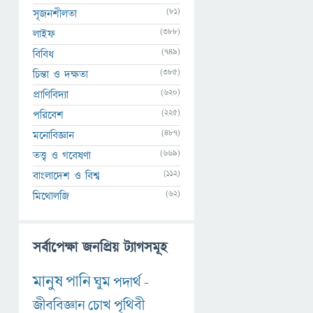
(81)
সৃজনশীলতা
(388)
লাইফ
(749)
বিবিধ
(385)
চিন্তা ও দক্ষতা
(620)
প্রাণিবিদ্যা
(225)
পরিবেশ
(487)
মনোবিজ্ঞান
(669)
তত্ত্ব ও গবেষণা
(112)
বাংলাদেশ ও বিশ্ব
(62)
মিথোলজি
সর্বাপেক্ষা জনপ্রিয় ট্যাগসমূহ
মানুষ
পানি
ঘুম
পদার্থ
-
জীববিজ্ঞান
চোখ
পৃথিবী