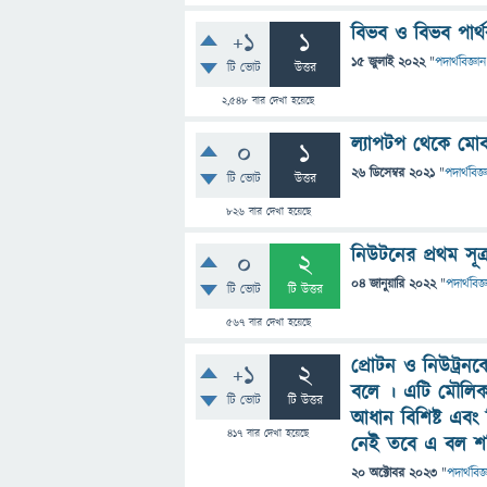
বিভব ও বিভব পার্থক
+1
1
15 জুলাই 2022
"
পদার্থবিজ্ঞান
টি ভোট
উত্তর
2,548
বার দেখা হয়েছে
ল্যাপটপ থেকে মোব
0
1
26 ডিসেম্বর 2021
"
পদার্থবিজ্
টি ভোট
উত্তর
826
বার দেখা হয়েছে
নিউটনের প্রথম স
0
2
04 জানুয়ারি 2022
"
পদার্থবিজ্
টি ভোট
টি উত্তর
567
বার দেখা হয়েছে
প্রোটন ও নিউট্রনক
+1
2
বলে । এটি মৌলিক ব
টি ভোট
টি উত্তর
আধান বিশিষ্ট এবং
417
বার দেখা হয়েছে
নেই তবে এ বল শক
20 অক্টোবর 2023
"
পদার্থবিজ্