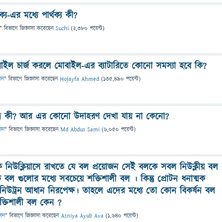
্য-এর মধ্যে পার্থক্য কী?
" বিভাগে
জিজ্ঞাসা
করেছেন
Suchi
(
2,380
পয়েন্ট)
াইল চার্জ করলে মোবাইল-এর ব্যাটারিতে কোনো সমস্যা হবে কি?
ঞান
" বিভাগে
জিজ্ঞাসা
করেছেন
Hojayfa Ahmed
(
135,490
পয়েন্ট)
ূত্র কী? আর এর কোনো উদাহরণ দেখা যায় না কেনো?
ঞান
" বিভাগে
জিজ্ঞাসা
করেছেন
Md Abdus Sami
(
6,050
পয়েন্ট)
ে নিউক্লিয়াসে রাখতে যে বল প্রয়োজন সেই বলকে সবল নিউক্লীয় বল
ল গুলোর মধ্যে সবচেয়ে শক্তিশালী বল । কিন্তু প্রোটন ধনাত্মক
 নিউট্রন আধান নিরপেক্ষ। তাহলে এদের মধ্যে তো কোন বিকর্ষন বল
্তিশালী বল কেন ?
ঞান
" বিভাগে
জিজ্ঞাসা
করেছেন
Asniya Ayub Ava
(
1,640
পয়েন্ট)