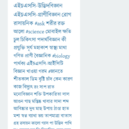
এইচএসসি-উদ্ভিদবিজ্ঞান
এইচএসসি-প্রাণীবিজ্ঞান
রোগ
রাসায়নিক
#ask
শরীর
রক্ত
আলো
#science
মোবাইল
ক্ষতি
চুল
চিকিৎসা
পদার্থবিজ্ঞান
কী
প্রযুক্তি
সূর্য
মহাকাশ
স্বাস্থ্য
মাথা
গণিত
প্রাণী
বৈজ্ঞানিক
#biology
পার্থক্য
এইচএসসি-আইসিটি
বিজ্ঞান
খাওয়া
গরম
#জানতে
শীতকাল
ডিম
বৃষ্টি
চাঁদ
কেন
কারণ
কাজ
বিদ্যুৎ
রং
সাপ
রাত
মনোবিজ্ঞান
শক্তি
উপকারিতা
লাল
আগুন
গাছ
মস্তিষ্ক
খাবার
সাদা
শব্দ
আবিষ্কার
দুধ
মাছ
উপায়
ঠাণ্ডা
হাত
মশা
স্বপ্ন
ব্যাথা
ভয়
তাপমাত্রা
বাতাস
গ্রহ
রসায়ন
কালো
গ্যাস
পা
উদ্ভিদ
পাখি