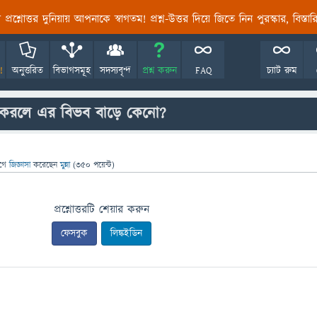
তির প্রশ্নোত্তর দুনিয়ায় আপনাকে স্বাগতম! প্রশ্ন-উত্তর দিয়ে জিতে নিন পুরস্কার, বিস্ত
!
অনুত্তরিত
বিভাগসমূহ
সদস্যবৃন্দ
প্রশ্ন করুন
FAQ
চ্যাট রুম
 করলে এর বিভব বাড়ে কেনো?
গে
জিজ্ঞাসা
করেছেন
মুন্না
(
350
পয়েন্ট)
প্রশ্নোত্তরটি শেয়ার করুন
ফেসবুক
লিঙ্কইডিন