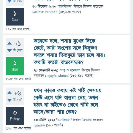
টি ভোট
30 ডিসেম্বর 2020
"
জীববিজ্ঞান
" বিভাগে
জিজ্ঞাসা
করেছেন
1
Soaibur Rahman
(
65,620
পয়েন্ট)
উত্তর
558
বার দেখা হয়েছে
অনেকে বলে, শসার মুখের দিকে
+1
কেটে, কাটা অংশের সঙ্গে কিছুক্ষণ
টি ভোট
ঘষলে শসার তিতকুটে ভাব চলে যায়।
1
কথাটি কতটা বাস্তবসম্মত?
উত্তর
28 ফেব্রুয়ারি 2021
"
তত্ত্ব ও গবেষণা
" বিভাগে
জিজ্ঞাসা
করেছেন
Hojayfa Ahmed
(
135,490
পয়েন্ট)
5,148
বার দেখা হয়েছে
যখন কারও কথায় কষ্ট পাই সেসময়
+6
কেউ এসে যদি স্বান্তনা দেয়, তখন
টি ভোট
হঠাৎ না চাইতেও চোখে পানি চলে
3
আসে/কান্না পায় কেন?
টি উত্তর
03 এপ্রিল 2022
"
মনোবিজ্ঞান
" বিভাগে
জিজ্ঞাসা
করেছেন
ratul99
(
190
পয়েন্ট)
1,220
বার দেখা হয়েছে