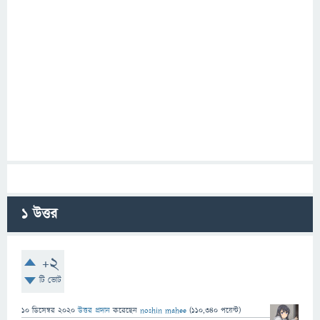
1
উত্তর
+2
টি ভোট
10 ডিসেম্বর 2020
উত্তর প্রদান
করেছেন
noshin mahee
(
110,340
পয়েন্ট)