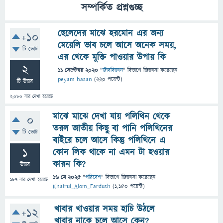
সম্পর্কিত প্রশ্নগুচ্ছ
ছেলেদের মাঝে হরমোন এর জন্য
+10
মেয়েলি ভাব চলে আসে অনেক সময়,
টি ভোট
এর থেকে মুক্তি পাওয়ার উপায় কি
2
11 সেপ্টেম্বর 2020
"
জীববিজ্ঞান
" বিভাগে
জিজ্ঞাসা
করেছেন
peyam hasan
(
220
পয়েন্ট)
টি উত্তর
2,080
বার দেখা হয়েছে
মাঝে মাঝে দেখা যায় পলিথিন থেকে
0
তরল জাতীয় কিছু বা পানি পলিথিনের
টি ভোট
বাইরে চলে আসে কিন্তু পলিথিনে এ
1
কোন লিক থাকে না এমন টা হওয়ার
কারন কি?
উত্তর
16 মে 2025
"
পরিবেশ
" বিভাগে
জিজ্ঞাসা
করেছেন
187
বার দেখা হয়েছে
Khairul_Alom_Fardush
(
1,150
পয়েন্ট)
খাবার খাওয়ার সময় হাচি উঠলে
+12
খাবার নাকে চলে আসে কেন?