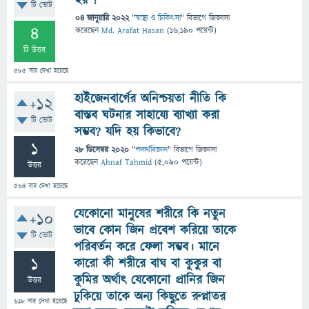
হয় ?
টি ভোট
04 জানুয়ারি 2022
"
স্বাস্থ্য ও চিকিৎসা
" বিভাগে
জিজ্ঞাসা
4
করেছেন
Md. Arafat Hasan
(
16,190
পয়েন্ট)
টি উত্তর
585
বার দেখা হয়েছে
হাইজেনবার্গের অনিশ্চয়তা নীতি কি
+12
বাস্তব ঘটনার সাহায্যে ব্যাখ্যা করা
টি ভোট
সম্ভব? যদি হয় কিভাবে?
1
28 ডিসেম্বর 2020
"
পদার্থবিজ্ঞান
" বিভাগে
জিজ্ঞাসা
করেছেন
Ahnaf Tahmid
(
5,090
পয়েন্ট)
উত্তর
564
বার দেখা হয়েছে
যেকোনো মানুষের শরীরে কি নতুন
+10
ভাবে কোন জিন প্রবেশ করিয়ে তাকে
টি ভোট
পরিবর্তন করে ফেলা সম্ভব। মানে
1
কারো কী শরীরে বাঘ বা কুকুর বা
কুমির অর্থাৎ যেকোনো প্রানির জিন
উত্তর
ঢুকিয়ে তাকে অন্য কিছুতে রুপ্নাতর
618
বার দেখা হয়েছে