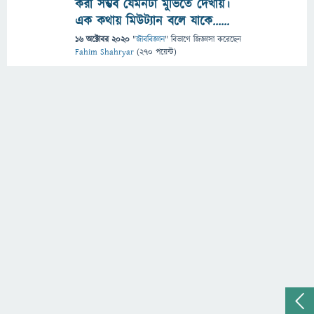
করা সম্ভব যেমনটা মুভিতে দেখায়।
এক কথায় মিউট্যান বলে যাকে......
16 অক্টোবর 2020
"
জীববিজ্ঞান
" বিভাগে
জিজ্ঞাসা
করেছেন
Fahim Shahryar
(
270
পয়েন্ট)