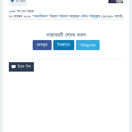
টি ভোট
1,343
বার দেখা হয়েছে
27 নভেম্বর 2020
"
পদার্থবিজ্ঞান
" বিভাগে
জিজ্ঞাসা
করেছেন
খালিদ সাইফুল্লাহ
(
24,330
পয়েন্ট)
প্রশ্নোত্তরটি শেয়ার করুন
ফেসবুক
লিঙ্কইডিন
Telegram