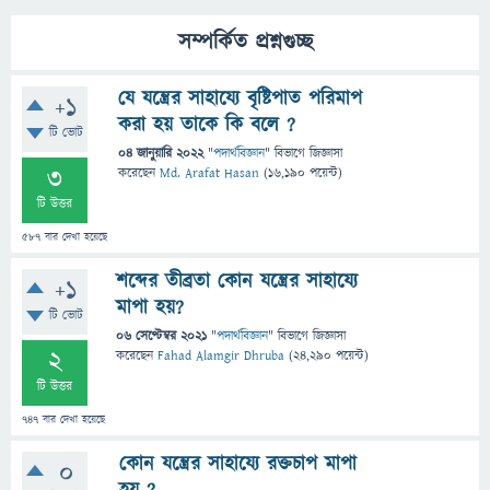
সম্পর্কিত প্রশ্নগুচ্ছ
যে যন্ত্রের সাহায্যে বৃষ্টিপাত পরিমাপ
+1
করা হয় তাকে কি বলে ?
টি ভোট
04 জানুয়ারি 2022
"
পদার্থবিজ্ঞান
" বিভাগে
জিজ্ঞাসা
3
করেছেন
Md. Arafat Hasan
(
16,190
পয়েন্ট)
টি উত্তর
587
বার দেখা হয়েছে
শব্দের তীব্রতা কোন যন্ত্রের সাহায্যে
+1
মাপা হয়?
টি ভোট
06 সেপ্টেম্বর 2021
"
পদার্থবিজ্ঞান
" বিভাগে
জিজ্ঞাসা
2
করেছেন
Fahad Alamgir Dhruba
(
24,290
পয়েন্ট)
টি উত্তর
747
বার দেখা হয়েছে
কোন যন্ত্রের সাহায্যে রক্তচাপ মাপা
0