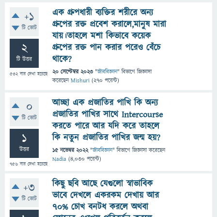
এক গ্রুপধারী ব্যক্তির শরীরে অন্য
+1
গ্রুপের রক্ত প্রবেশ করালে,মানুষ মারা
টি ভোট
যায়।তাহলে মশা কিভাবে কয়েক
2
গ্রুপের রক্ত পান করার পরেও বেঁচে
থাকে?
টি উত্তর
20 সেপ্টেম্বর 2023
"
জীববিজ্ঞান
" বিভাগে
জিজ্ঞাসা
532
বার দেখা হয়েছে
করেছেন
Mishuri
(
270
পয়েন্ট)
আচ্ছা এক প্রজাতির পাখি কি অন্য
0
প্রজাতির পাখির সাথে Intercourse
টি ভোট
করতে পারে আর যদি করে তাহলে
1
কি নতুন প্রজাতির পাখির জন্ম হয়?
উত্তর
15 নভেম্বর 2022
"
জীববিজ্ঞান
" বিভাগে
জিজ্ঞাসা
করেছেন
Nadia
(
4,030
পয়েন্ট)
756
বার দেখা হয়েছে
কিছু ছবি আছে যেগুলো স্বাভাবিক
+3
ভাবে দেখলে একরকম দেখায় আর
টি ভোট
৭০% চোখ বনটধ করলে অথবা