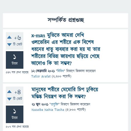
সম্পর্কিত প্রশ্নগুচ্ছ
x-man মুভিতে আমরা দেখি
+6
ওলভেরিন এর শরীরে এক বিশেষ
টি ভোট
ধরনের ধাতু ব্যবহার করা হয় যা তার
1
শরীরের বিভিন্ন জায়গায় ছড়িয়ে গেছে
আদোও কি তা সম্ভব?
উত্তর
12 ফেব্রুয়ারি 2021
"
বিবিধ
" বিভাগে
জিজ্ঞাসা
করেছেন
547
বার দেখা হয়েছে
Tafsir Arafat
(
2,200
পয়েন্ট)
মানুষের শরীরে মেমোরি চিপ ঢুকিয়ে
+4
মস্তিষ্ক নিয়ন্ত্রণ করা কি সম্ভব?
টি ভোট
21 জুন 2021
"
প্রযুক্তি
" বিভাগে
জিজ্ঞাসা
করেছেন
1
Nusaiba Nahia Tiasha
(
5,800
পয়েন্ট)
উত্তর
507
বার দেখা হয়েছে