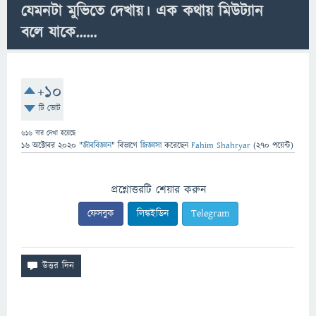
যেমনটা মুভিতে দেখায়। এক কথায় মিউট্যান
বলে যাকে......
+10
টি ভোট
616
বার দেখা হয়েছে
16 অক্টোবর 2020
"
জীববিজ্ঞান
" বিভাগে
জিজ্ঞাসা
করেছেন
Fahim Shahryar
(
270
পয়েন্ট)
প্রশ্নোত্তরটি শেয়ার করুন
ফেসবুক
লিঙ্কইডিন
Telegram