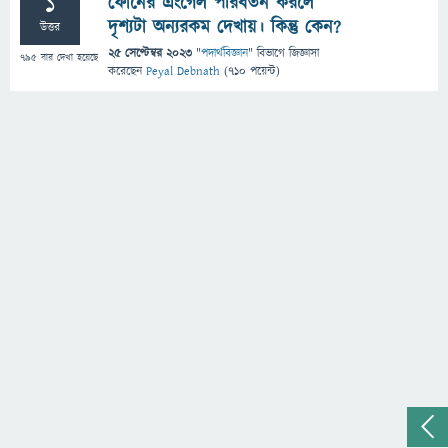
1
ফোনের এংগেল পরিবর্তন করলে
দৃশ‍্যটা অন‍্যরকম দেখায়। কিন্তু কেন?
উত্তর
25 সেপ্টেম্বর 2023
"
পদার্থবিজ্ঞান
" বিভাগে
জিজ্ঞাসা
795
বার দেখা হয়েছে
করেছেন
Peyal Debnath
(
710
পয়েন্ট)