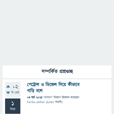
সম্পর্কিত প্রশ্নগুচ্ছ
পেট্রোল ও ডিজেল দিয়ে কীভাবে
+2
গাড়ি চলে
টি ভোট
04 মার্চ 2024
"
রসায়ন
" বিভাগে
জিজ্ঞাসা
করেছেন
1
Fariha akther
(
1,810
পয়েন্ট)
উত্তর