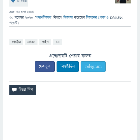
টি ভোট
545
বার দেখা হয়েছে
20 নভেম্বর 2020
"
পদার্থবিজ্ঞান
" বিভাগে
জিজ্ঞাসা
করেছেন
বিজ্ঞানের পোকা ৫
(
123,410
পয়েন্ট)
পেট্রোল
বোতল
পাইপ
বল
প্রশ্নোত্তরটি শেয়ার করুন
ফেসবুক
লিঙ্কইডিন
Telegram