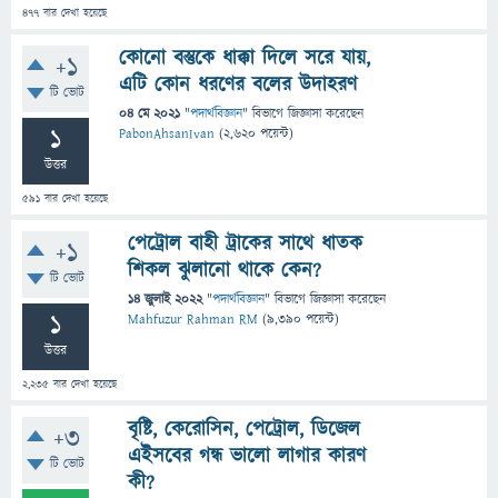
477
বার দেখা হয়েছে
কোনো বস্তুকে ধাক্কা দিলে সরে যায়,
+1
এটি কোন ধরণের বলের উদাহরণ
টি ভোট
04 মে 2021
"
পদার্থবিজ্ঞান
" বিভাগে
জিজ্ঞাসা
করেছেন
1
PabonAhsanIvan
(
2,620
পয়েন্ট)
উত্তর
591
বার দেখা হয়েছে
পেট্রোল বাহী ট্রাকের সাথে ধাতক
+1
শিকল ঝুলানো থাকে কেন?
টি ভোট
14 জুলাই 2022
"
পদার্থবিজ্ঞান
" বিভাগে
জিজ্ঞাসা
করেছেন
1
Mahfuzur Rahman RM
(
9,390
পয়েন্ট)
উত্তর
2,235
বার দেখা হয়েছে
বৃষ্টি, কেরোসিন, পেট্রোল, ডিজেল
+3
এইসবের গন্ধ ভালো লাগার কারণ
টি ভোট
কী?