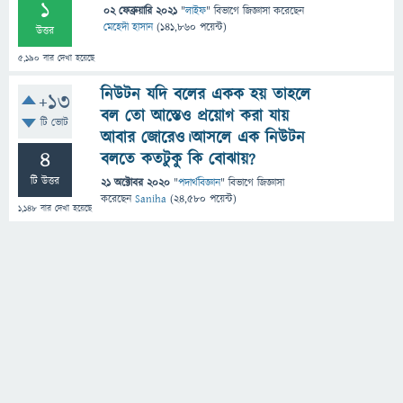
1
02 ফেব্রুয়ারি 2021
"
লাইফ
" বিভাগে
জিজ্ঞাসা
করেছেন
মেহেদী হাসান
(
141,860
পয়েন্ট)
উত্তর
5,190
বার দেখা হয়েছে
নিউটন যদি বলের একক হয় তাহলে
+13
বল তো আস্তেও প্রয়োগ করা যায়
টি ভোট
আবার জোরেও।আসলে এক নিউটন
4
বলতে কতটুকু কি বোঝায়?
টি উত্তর
21 অক্টোবর 2020
"
পদার্থবিজ্ঞান
" বিভাগে
জিজ্ঞাসা
করেছেন
Saniha
(
24,580
পয়েন্ট)
1,148
বার দেখা হয়েছে