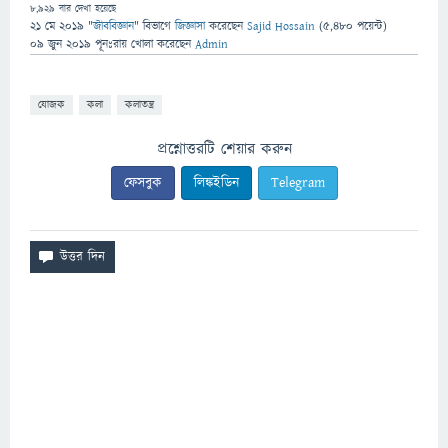
8,929
বার দেখা হয়েছে
21 মে 2019
"
জীববিজ্ঞান
" বিভাগে
জিজ্ঞাসা
করেছেন
Sajid Hossain
(
5,480
পয়েন্ট)
09 জুন 2019
পূনঃরায় খোলা
করেছেন
Admin
যোজক
কলা
কলাতন্ত্র
প্রশ্নোত্তরটি শেয়ার করুন
ফেসবুক
লিঙ্কইডিন
Telegram