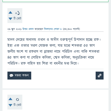
+1
টি ভোট
29 জুন 2021
উত্তর প্রদান
করেছেন
বিজ্ঞানের পোকা ৮
(
54,300
পয়েন্ট)
মানব দেহের অন্যতম প্রধান ও অতীব গুরুত্বপূর্ণ উপাদান হচ্ছে রক্ত।
ইহা এক প্রকার তরল যোজক কলা, যার মধ্যে শতকরা ৫৫ ভাগ
জলীয় অংশ যা রক্তরস বা প্লাজমা নামে পরিচিত এবং বাকি শতকরা
৪৫ ভাগ কণা যা লোহিত কণিকা, শ্বেত কণিকা, অনুচক্রিকা নামে
পরিচিত। রক্ত বাহিত হয় শিরা বা ধমনীর মধ্য দিয়ে।
0
টি ভোট