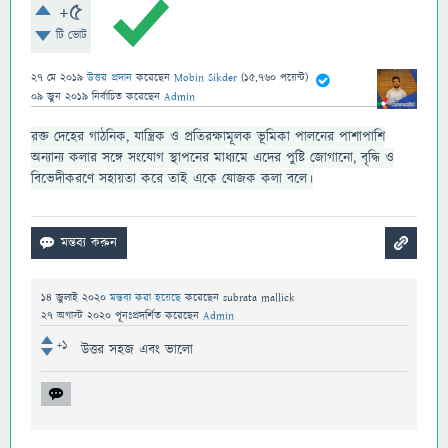
+5
টি ভোট
27 মে 2019
উত্তর প্রদান
করেছেন
Mobin Sikder
(
15,760
পয়েন্ট)
09 জুন 2019
নির্বাচিত
করেছেন
Admin
রক্ত দেহের গাঠনিক, যান্ত্রিক ও প্রতিরক্ষামূলক ভূমিকা পালনের পাশাপাশি
অন্যান্য কলার সঙ্গে সংযোগ স্থাপনের মাধ্যমে এদের পুষ্টি জোগানো, বৃদ্ধি ও
বিভেদীকরণে সহায়তা করে তাই একে যোজক কলা বলে।
14 জুলাই 2020
মন্তব্য করা হয়েছে
করেছেন
subrata mallick
27 অগাস্ট 2020
পূনঃপ্রদর্শিত
করেছেন
Admin
+1
উত্তর সহজ এবং ভালো