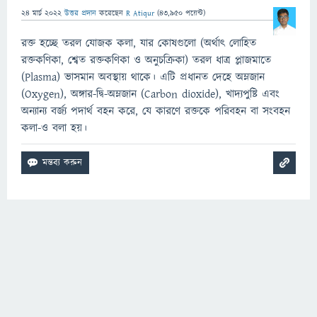
24 মার্চ 2022
উত্তর প্রদান
করেছেন
R Atiqur
(
43,950
পয়েন্ট)
রক্ত হচ্ছে তরল যোজক কলা, যার কোষগুলো (অর্থাৎ লোহিত
রক্তকণিকা, শ্বেত রক্তকণিকা ও অনুচক্রিকা) তরল ধাত্র প্লাজমাতে
(Plasma) ভাসমান অবস্থায় থাকে। এটি প্রধানত দেহে অম্লজান
(Oxygen), অঙ্গার-দ্বি-অম্লজান (Carbon dioxide), খাদ্যপুষ্টি এবং
অন্যান্য বর্জ্য পদার্থ বহন করে, যে কারণে রক্তকে পরিবহন বা সংবহন
কলা-ও বলা হয়।