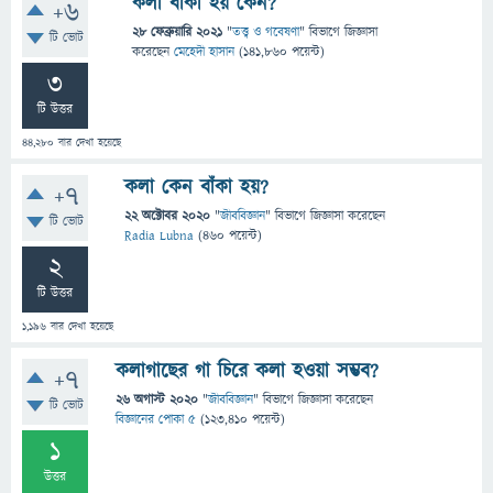
কলা বাঁকা হয় কেন?
+6
28 ফেব্রুয়ারি 2021
"
তত্ত্ব ও গবেষণা
" বিভাগে
জিজ্ঞাসা
টি ভোট
করেছেন
মেহেদী হাসান
(
141,860
পয়েন্ট)
3
টি উত্তর
44,280
বার দেখা হয়েছে
কলা কেন বাঁকা হয়?
+7
22 অক্টোবর 2020
"
জীববিজ্ঞান
" বিভাগে
জিজ্ঞাসা
করেছেন
টি ভোট
Radia Lubna
(
460
পয়েন্ট)
2
টি উত্তর
1,196
বার দেখা হয়েছে
কলাগাছের গা চিরে কলা হওয়া সম্ভব?
+7
26 অগাস্ট 2020
"
জীববিজ্ঞান
" বিভাগে
জিজ্ঞাসা
করেছেন
টি ভোট
বিজ্ঞানের পোকা ৫
(
123,410
পয়েন্ট)
1
উত্তর