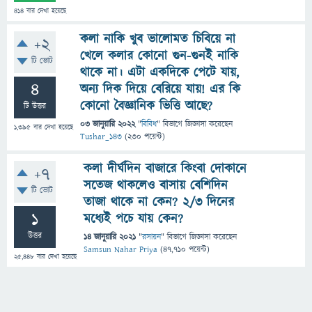
414
বার দেখা হয়েছে
কলা নাকি খুব ভালোমত চিবিয়ে না
+2
খেলে কলার কোনো গুন-গুনই নাকি
টি ভোট
থাকে না। এটা একদিকে পেটে যায়,
4
অন্য দিক দিয়ে বেরিয়ে যায়! এর কি
কোনো বৈজ্ঞানিক ভিত্তি আছে?
টি উত্তর
03 জানুয়ারি 2022
"
বিবিধ
" বিভাগে
জিজ্ঞাসা
করেছেন
1,395
বার দেখা হয়েছে
Tushar_143
(
230
পয়েন্ট)
কলা দীর্ঘদিন বাজারে কিংবা দোকানে
+7
সতেজ থাকলেও বাসায় বেশিদিন
টি ভোট
তাজা থাকে না কেন? ২/৩ দিনের
1
মধ্যেই পচে যায় কেন?
উত্তর
14 জানুয়ারি 2021
"
রসায়ন
" বিভাগে
জিজ্ঞাসা
করেছেন
Samsun Nahar Priya
(
47,710
পয়েন্ট)
25,448
বার দেখা হয়েছে