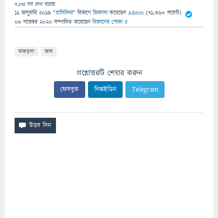
3,174
বার দেখা হয়েছে
11 জানুয়ারি 2019
"
প্রাণিবিদ্যা
" বিভাগে
জিজ্ঞাসা
করেছেন
Admin
(
71,360
পয়েন্ট)
08 নভেম্বর 2020
সম্পাদিত
করেছেন
বিজ্ঞানের পোকা ৫
মাকড়সা
জাল
প্রশ্নোত্তরটি শেয়ার করুন
ফেসবুক
লিঙ্কইডিন
Telegram