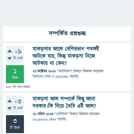
সম্পর্কিত প্রশ্নগুচ্ছ
মাকড়সার জালে বেশিরভাগ পতঙ্গই
+9
আটকে যায়, কিন্তু মাকড়সা নিজে
টি ভোট
আটকায় না কেন?
1
27 অক্টোবর 2020
"
জীববিজ্ঞান
" বিভাগে
জিজ্ঞাসা
করেছেন
বিজ্ঞানের পোকা ৫
(
123,410
পয়েন্ট)
উত্তর
930
বার দেখা হয়েছে
মাকড়সা জাল সম্পর্কে কিছু জানা
+3
দরকার।কি দিয়ে তৈরি এই জাল?
টি ভোট
21 এপ্রিল 2023
"
প্রাণিবিদ্যা
" বিভাগে
জিজ্ঞাসা
করেছেন
3
Imzamam
(
430
পয়েন্ট)
টি উত্তর