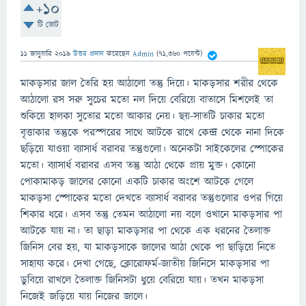
+10
টি ভোট
11 জানুয়ারি 2019
উত্তর প্রদান
করেছেন
Admin
(
71,360
পয়েন্ট)
মাকড়সার জাল তৈরি হয় আঠালো তন্তু দিয়ে। মাকড়সার শরীর থেকে
আঠালো রস সরু সুচের মতো নল দিয়ে বেরিয়ে বাতাসে মিশলেই তা
শুকিয়ে হালকা সুতোর মতো আকার নেয়। ছয়-সাতটি চাকার মতো
বৃত্তাকার তন্তুকে পরস্পরের সাথে আটকে রাখে কেন্দ্র থেকে নানা দিকে
ছড়িয়ে যাওয়া ব্যাসার্ধ বরাবর তন্তুগুলো। অনেকটা সাইকেলের স্পোকের
মতো। ব্যাসার্ধ বরাবর এসব তন্তু আঠা থেকে প্রায় মুক্ত। কোনো
পোকামাকড় জালের কোনো একটি চাকার অংশে আটকে গেলে
মাকড়সা স্পোকের মতো দেখতে ব্যাসার্ধ বরাবর তন্তুগুলোর ওপর গিয়ে
শিকার ধরে। এসব তন্তু তেমন আঠালো নয় বলে ওখানে মাকড়সার পা
আটকে যায় না। তা ছাড়া মাকড়সার পা থেকে এক ধরনের তৈলাক্ত
জিনিস বের হয়, যা মাকড়সাকে জালের আঠা থেকে পা ছাড়িয়ে নিতে
সাহায্য করে। দেখা গেছে, ক্লোরোফর্ম-জাতীয় জিনিসে মাকড়সার পা
ডুবিয়ে রাখলে তৈলাক্ত জিনিসটা ধুয়ে বেরিয়ে যায়। তখন মাকড়সা
নিজেই জড়িয়ে যায় নিজের জালে।