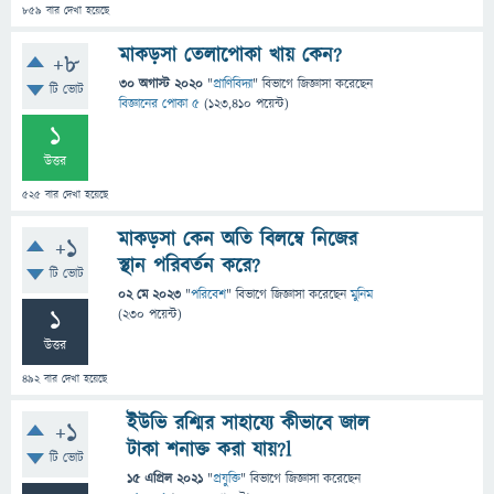
859
বার দেখা হয়েছে
মাকড়সা তেলাপোকা খায় কেন?
+8
30 অগাস্ট 2020
"
প্রাণিবিদ্যা
" বিভাগে
জিজ্ঞাসা
করেছেন
টি ভোট
বিজ্ঞানের পোকা ৫
(
123,410
পয়েন্ট)
1
উত্তর
525
বার দেখা হয়েছে
মাকড়সা কেন অতি বিলম্বে নিজের
+1
স্থান পরিবর্তন করে?
টি ভোট
02 মে 2023
"
পরিবেশ
" বিভাগে
জিজ্ঞাসা
করেছেন
মুনিম
1
(
230
পয়েন্ট)
উত্তর
492
বার দেখা হয়েছে
ইউভি রশ্মির সাহায্যে কীভাবে জাল
+1
টাকা শনাক্ত করা যায়?l
টি ভোট
15 এপ্রিল 2021
"
প্রযুক্তি
" বিভাগে
জিজ্ঞাসা
করেছেন