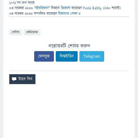
1,071
বার দেখা হয়েছে
03 নভেম্বর 2020
"
জীববিজ্ঞান
" বিভাগে
জিজ্ঞাসা
করেছেন
Fazla Rabby
(
220
পয়েন্ট)
04 নভেম্বর 2020
সম্পাদিত
করেছেন
বিজ্ঞানের পোকা ৫
পেনিস
ভেরিকেজ
প্রশ্নোত্তরটি শেয়ার করুন
ফেসবুক
লিঙ্কইডিন
Telegram