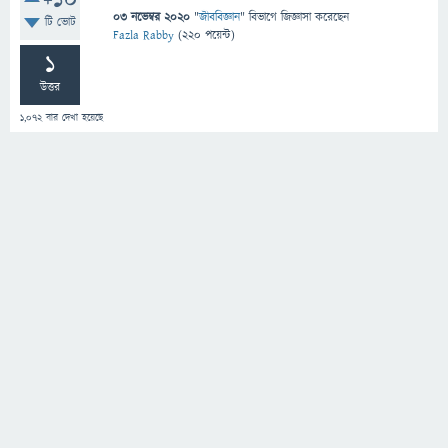
+10
03 নভেম্বর 2020
"
জীববিজ্ঞান
" বিভাগে
জিজ্ঞাসা
করেছেন
টি ভোট
Fazla Rabby
(
220
পয়েন্ট)
1
উত্তর
1,072
বার দেখা হয়েছে