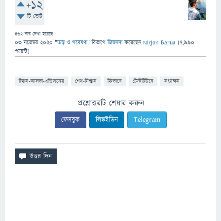
+12
টি ভোট
462
বার দেখা হয়েছে
03 নভেম্বর 2020
"
তত্ত্ব ও গবেষণা
" বিভাগে
জিজ্ঞাসা
করেছেন
Nirjon Barua
(
7,990
পয়েন্ট)
টমাস-আলভা-এডিসনের
শেষ-নিশ্বাস
কিভাবে
টেস্টটিউবে
সংরক্ষন
প্রশ্নোত্তরটি শেয়ার করুন
ফেসবুক
লিঙ্কইডিন
Telegram