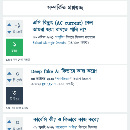
সম্পর্কিত প্রশ্নগুচ্ছ
এসি বিদ্যুৎ (AC current) কেন
+1
আমরা জমা রাখতে পারি না?
টি ভোট
30 এপ্রিল 2021
"
প্রযুক্তি
" বিভাগে
জিজ্ঞাসা
করেছেন
1
Fahad Alamgir Dhruba
(
24,290
পয়েন্ট)
উত্তর
1,494
বার দেখা হয়েছে
Deep fake AI কিভাবে কাজ করে?
0
04 অক্টোবর 2023
"
পদার্থবিজ্ঞান
" বিভাগে
জিজ্ঞাসা
টি ভোট
করেছেন
RUBAYET
(
970
পয়েন্ট)
3
টি উত্তর
672
বার দেখা হয়েছে
কারেন্সি কী? ও কিভাবে কাজ করে?
0
08 জুলাই 2022
"
বাংলাদেশ ও বিশ্ব
" বিভাগে
জিজ্ঞাসা
টি ভোট