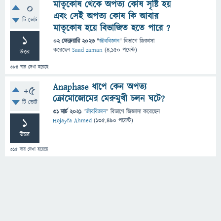
মাতৃকোষ থেকে অপত্য কোষ সৃষ্টি হয়
0
এবং সেই অপত্য কোষ কি আবার
টি ভোট
মাতৃকোষ হয়ে বিভাজিত হতে পারে ?
1
02 ফেব্রুয়ারি 2023
"
জীববিজ্ঞান
" বিভাগে
জিজ্ঞাসা
করেছেন
Saad zaman
(
4,150
পয়েন্ট)
উত্তর
384
বার দেখা হয়েছে
Anaphase ধাপে কেন অপত্য
+5
ক্রোমোজোমের মেরুমুখী চলন ঘটে?
টি ভোট
31 মার্চ 2021
"
জীববিজ্ঞান
" বিভাগে
জিজ্ঞাসা
করেছেন
1
Hojayfa Ahmed
(
135,490
পয়েন্ট)
উত্তর
315
বার দেখা হয়েছে