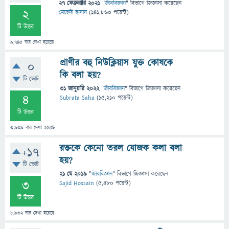
27 ফেব্রুয়ারি 2021
"
জীববিজ্ঞান
" বিভাগে
জিজ্ঞাসা
করেছেন
2
মেহেদী হাসান
(
141,860
পয়েন্ট)
টি উত্তর
9,745
বার দেখা হয়েছে
প্রাণীর বহু নিউক্লিয়াস যুক্ত কোষকে
0
কি বলা হয়?
টি ভোট
31 জানুয়ারি 2022
"
জীববিজ্ঞান
" বিভাগে
জিজ্ঞাসা
করেছেন
4
Subrata Saha
(
15,210
পয়েন্ট)
টি উত্তর
3,939
বার দেখা হয়েছে
রক্তকে কেনো তরল যোজক কলা বলা
+17
হয়?
টি ভোট
21 মে 2019
"
জীববিজ্ঞান
" বিভাগে
জিজ্ঞাসা
করেছেন
3
Sajid Hossain
(
5,480
পয়েন্ট)
টি উত্তর
8,932
বার দেখা হয়েছে