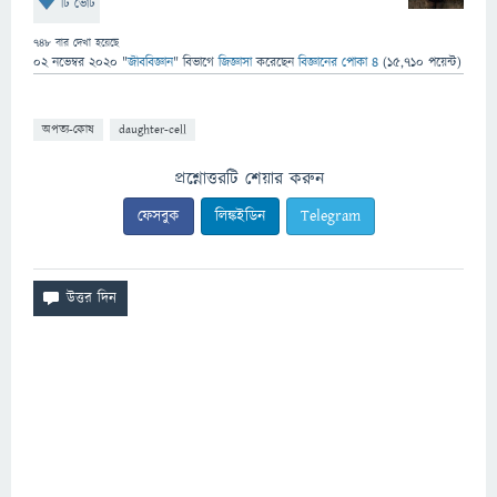
টি ভোট
748
বার দেখা হয়েছে
02 নভেম্বর 2020
"
জীববিজ্ঞান
" বিভাগে
জিজ্ঞাসা
করেছেন
বিজ্ঞানের পোকা ৪
(
15,710
পয়েন্ট)
অপত্য-কোষ
daughter-cell
প্রশ্নোত্তরটি শেয়ার করুন
ফেসবুক
লিঙ্কইডিন
Telegram