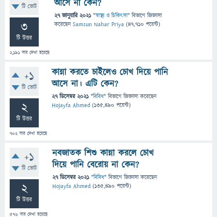
আসে না কেন?
টি ভোট
27 জানুয়ারি 2021
"
স্বাস্থ্য ও চিকিৎসা
" বিভাগে
জিজ্ঞাসা
3
করেছেন
Samsun Nahar Priya
(
47,710
পয়েন্ট)
টি উত্তর
2,191
বার দেখা হয়েছে
কান্না করতে চাইলেও চোখ দিয়ে পানি
+1
আসে না। এটি কেন?
টি ভোট
27 ডিসেম্বর 2021
"
বিবিধ
" বিভাগে
জিজ্ঞাসা
করেছেন
2
Hojayfa Ahmed
(
135,490
পয়েন্ট)
টি উত্তর
702
বার দেখা হয়েছে
নবজাতক শিশু কান্না করলে চোখ
+1
দিয়ে পানি বেরোয় না কেন?
টি ভোট
27 ডিসেম্বর 2021
"
বিবিধ
" বিভাগে
জিজ্ঞাসা
করেছেন
2
Hojayfa Ahmed
(
135,490
পয়েন্ট)
টি উত্তর
576
বার দেখা হয়েছে