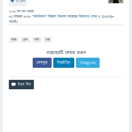
টি ভোট
2,031
বার দেখা হয়েছে
01 নভেম্বর 2020
"
জীববিজ্ঞান
" বিভাগে
জিজ্ঞাসা
করেছেন
বিজ্ঞানের পোকা ৫
(
123,410
পয়েন্ট)
কান্না
চোখ
পানি
রক্ত
প্রশ্নোত্তরটি শেয়ার করুন
ফেসবুক
লিঙ্কইডিন
Telegram