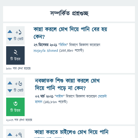
সম্পর্কিত প্রশ্নগুচ্ছ
কান্না করলে চোখ দিয়ে পানি বের হয়
+1
কেন?
টি ভোট
27 ডিসেম্বর 2021
"
বিবিধ
" বিভাগে
জিজ্ঞাসা
করেছেন
2
Hojayfa Ahmed
(
135,490
পয়েন্ট)
টি উত্তর
930
বার দেখা হয়েছে
নবজাতক শিশু কান্না করলে চোখ
+6
দিয়ে পানি পড়ে না কেন?
টি ভোট
02 মার্চ 2021
"
লাইফ
" বিভাগে
জিজ্ঞাসা
করেছেন
মেহেদী
3
হাসান
(
141,860
পয়েন্ট)
টি উত্তর
2,027
বার দেখা হয়েছে
কান্না করতে চাইলেও চোখ দিয়ে পানি
+7