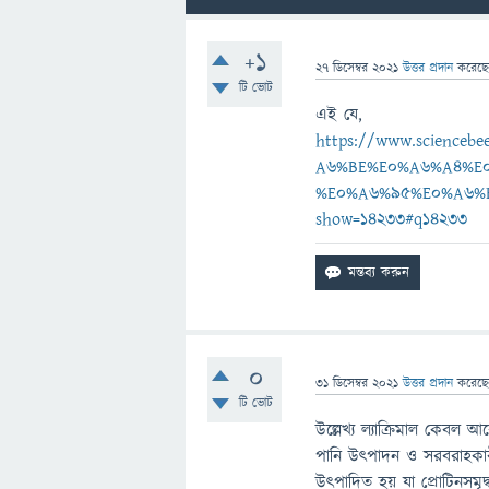
+1
27 ডিসেম্বর 2021
উত্তর প্রদান
করেছ
টি ভোট
এই যে,
https://www.scienc
A6%BE%E0%A6%A4%E
%E0%A6%95%E0%A6%
show=14233#q14233
0
31 ডিসেম্বর 2021
উত্তর প্রদান
করেছ
টি ভোট
উল্লেখ্য ল্যাক্রিমাল কেবল 
পানি উৎপাদন ও সরবরাহকারী হ
উৎপাদিত হয় যা প্রোটিনসমৃদ্