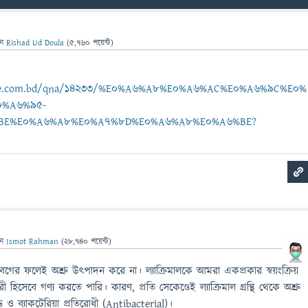
েন
Rishad Ud Doula
(
5,760
পয়েন্ট)
ebee.com.bd/qna/14233/%E0%A6%A8%E0%A6%AC%E0%A6%9C%E0%
0%A6%95-
BE%E0%A6%A8%E0%A7%8D%E0%A6%A8%E0%A6%BE?
েন
Ismot Rahman
(
28,740
পয়েন্ট)
আবেগের ফলেই অশ্রু উৎপাদন করে না। ল্যাক্রিমালকে আমরা একপ্রকার স্বয়ংক্রিয়
িসেবে গণ্য করতে পারি। কারণ, প্রতি সেকেণ্ডেই ল্যাক্রিমাল গ্রন্থি থেকে অশ্রু
ধ ও ব্যাকটেরিয়া প্রতিরোধী (Antibacterial)।