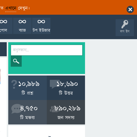
ারিত
এখানে
দেখুন।
পোল
ব্যাজ
টপ ইউজার
লগ ইন
10,989
18,690
টি প্রশ্ন
টি উত্তর
4,750
890,289
টি মন্তব্য
জন সদস্য