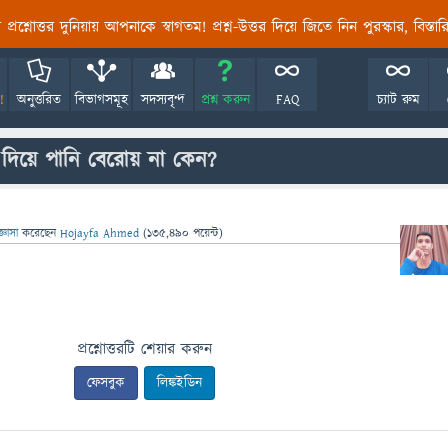
তির প্রশ্নোত্তর দুনিয়ায় আপনাকে স্বাগতম! প্রশ্ন-উত্তর দিয়ে জিতে নিন পুরস্কার, বিস্ত
!
অনুত্তরিত
বিভাগসমূহ
সদস্যবৃন্দ
প্রশ্ন করুন
FAQ
চ্যাট রুম
 দিয়ে পানি বেরোয় না কেন?
জ্ঞাসা
করেছেন
Hojayfa Ahmed
(
135,490
পয়েন্ট)
প্রশ্নোত্তরটি শেয়ার করুন
ফেসবুক
লিঙ্কইডিন