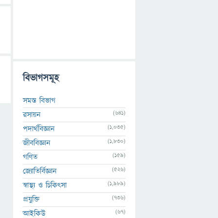
বিভাগসমূহ
সমস্ত বিভাগ
(641)
রসায়ন
(1,035)
পদার্থবিজ্ঞান
(1,830)
জীববিজ্ঞান
(159)
গণিত
(526)
জ্যোতির্বিজ্ঞান
(1,989)
স্বাস্থ্য ও চিকিৎসা
(736)
প্রযুক্তি
(67)
আইকিউ