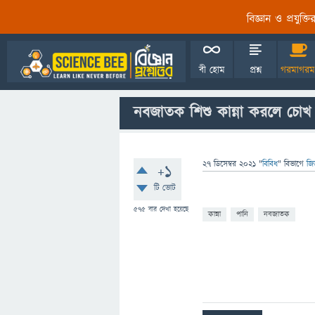
বিজ্ঞান ও প্রযুক্
বী হোম
প্রশ্ন
গরমাগরম
নবজাতক শিশু কান্না করলে চোখ
27 ডিসেম্বর 2021
"
বিবিধ
" বিভাগে
জি
+1
টি ভোট
575
বার দেখা হয়েছে
কান্না
পানি
নবজাতক