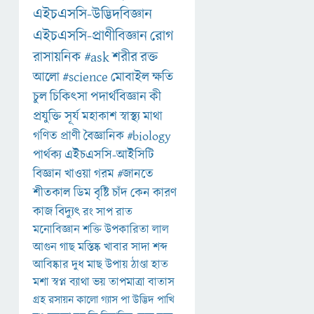
এইচএসসি-উদ্ভিদবিজ্ঞান
এইচএসসি-প্রাণীবিজ্ঞান
রোগ
রাসায়নিক
#ask
শরীর
রক্ত
আলো
#science
মোবাইল
ক্ষতি
চুল
চিকিৎসা
পদার্থবিজ্ঞান
কী
প্রযুক্তি
সূর্য
মহাকাশ
স্বাস্থ্য
মাথা
গণিত
প্রাণী
বৈজ্ঞানিক
#biology
পার্থক্য
এইচএসসি-আইসিটি
বিজ্ঞান
খাওয়া
গরম
#জানতে
শীতকাল
ডিম
বৃষ্টি
চাঁদ
কেন
কারণ
কাজ
বিদ্যুৎ
রং
সাপ
রাত
মনোবিজ্ঞান
শক্তি
উপকারিতা
লাল
আগুন
গাছ
মস্তিষ্ক
খাবার
সাদা
শব্দ
আবিষ্কার
দুধ
মাছ
উপায়
ঠাণ্ডা
হাত
মশা
স্বপ্ন
ব্যাথা
ভয়
তাপমাত্রা
বাতাস
গ্রহ
রসায়ন
কালো
গ্যাস
পা
উদ্ভিদ
পাখি