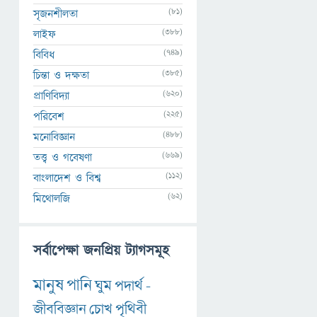
(81)
সৃজনশীলতা
(388)
লাইফ
(749)
বিবিধ
(385)
চিন্তা ও দক্ষতা
(620)
প্রাণিবিদ্যা
(225)
পরিবেশ
(488)
মনোবিজ্ঞান
(669)
তত্ত্ব ও গবেষণা
(112)
বাংলাদেশ ও বিশ্ব
(62)
মিথোলজি
সর্বাপেক্ষা জনপ্রিয় ট্যাগসমূহ
মানুষ
পানি
ঘুম
পদার্থ
-
জীববিজ্ঞান
চোখ
পৃথিবী