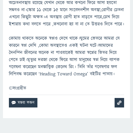
অচেতনাবস্থায় রয়েছে যেখান থেকে আর কখনো ফিরে আসা হয়তো
সম্ভবও না।স্কোর ১১ থেকে ১৫ মানে সংবেদনশীল অবস্থা,রোগীর চেতনা
এখনো কিছুটা অক্ষত।এ অবস্থায় রোগী হাত নাড়তে পারে,চোখ দিয়ে
ইশারায় কথা বলতে পারে ,কখনোবা হ্যা বা না তে উত্তরও দিতে পারে।
কোমায় থাকতে অনেকে স্বপ্নও দেখে থাকে।ঘুমের ভেতরে আমরা যে
কারনে স্বপ্ন দেখি ,কোমা অবস্থাতেও একই ঘটনা ঘটে।আমাদের
দৈনন্দিন জীবনের অনেক না পাওয়াকেই আমরা স্বপ্নের ভিতর দিয়ে
পেতে চাই।মৃত্যুর দরজা থেকে ফিরে আসা মানুষের স্বপ্ন নিয়ে ব্যাপক
গবেষনা করেছেন মনস্তাত্ত্বিক কেনেথ রিং। তিনি তাঁর গবেষণার ফল
লিপিবদ্ধ করেছেন ‘Heading Toward Omega’ বইটির পাতায়।
©সংগ্রহীত