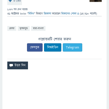
টি ভোট
1,237
বার দেখা হয়েছে
31 অক্টোবর 2020
"
বিবিধ
" বিভাগে
জিজ্ঞাসা
করেছেন
বিজ্ঞানের পোকা ৪
(
15,710
পয়েন্ট)
কোমা
মৃতমানুষ
মারা-যাওয়া
প্রশ্নোত্তরটি শেয়ার করুন
ফেসবুক
লিঙ্কইডিন
Telegram