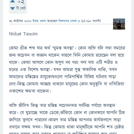
+2
টি ভোট
31 অক্টোবর 2020
উত্তর প্রদান
করেছেন
বিজ্ঞানের পোকা ৪
(
15,710
পয়েন্ট)
Nishat Tasnim
কোমা গ্রীক শব্দ যার অর্থ ‘ঘুমন্ত অবস্থা’। কোন ব্যক্তি যদি লম্বা সময়ের
জন্য অচেতন বা অজ্ঞান থাকেন তাহলে তিনি কোমায় রয়েছেন বলা হয়ে
থাকে। কোমা আসলে কোন অসুখ নয় বরং বলা যায় এটি শরীর ও
মনের এক বিশেষ অবস্থা। যখন আমরা সুস্থ স্বাভাবিক থাকি, তখন
আমাদের মস্তিষ্কের স্নায়ুকোষগুলো পারিপার্শ্বিক বিভিন্ন ঘটনায় সাড়া
দেয়।কিন্তু কোমায় আচ্ছন্ন থাকলে মানুষের কোন অনুভূতি বা প্রতিক্রিয়া
প্রকাশের ক্ষমতা থাকেনা।
ব্যক্তি জীবিত কিন্তু তার মস্তিষ্ক সচেতনতার সর্বনিম্ন পর্যায়ে অবস্থান
করে। যে ঘুমাচ্ছে তাকে ডেকে,ঝাঁকিয়ে কোন না কোনভাবে আপনি ঠিক
জাগিয়ে তুলতে পারবেন।কারণ তার মস্তিষ্ক আপনার কার্যকলাপে সাড়া
প্রদানে সক্ষম তখন। কিন্তু কোমায় থাকা মানুষটিকে আপনি শত চেষ্টার