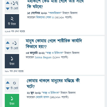
মহাকাশে কেউ মারা গেলে তার সাথে
+17
কি ঘটবে?
টি ভোট
15 সেপ্টেম্বর 2020
"
পদার্থবিজ্ঞান
" বিভাগে
জিজ্ঞাসা
2
করেছেন
বিজ্ঞানের পোকা ৩
(
25,810
পয়েন্ট)
টি উত্তর
2,204
বার দেখা হয়েছে
মানুষ কোমায় গেলে শারীরিক কার্যাদি
+1
কিভাবে হয়??
টি ভোট
04 জানুয়ারি 2022
"
স্বাস্থ্য ও চিকিৎসা
" বিভাগে
জিজ্ঞাসা
1
করেছেন
Saima Begum
(
1,100
পয়েন্ট)
উত্তর
788
বার দেখা হয়েছে
কোমায় থাকলে মানুষের মস্তিষ্কে কী
0
ঘটে?
টি ভোট
22 জুন 2021
"
স্বাস্থ্য ও চিকিৎসা
" বিভাগে
জিজ্ঞাসা
1
করেছেন
মেহেদী হাসান
(
141,860
পয়েন্ট)
উত্তর