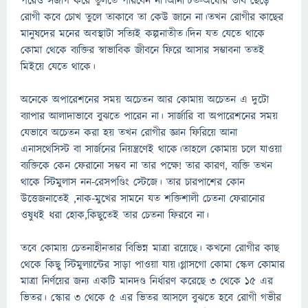
পরেও সজাগ করে তুলতে পারবেন না।অনিশ্চিত-অঘোর ভাব ছেড়ে
রোগী কবে চোখ তুলে তাকাবে তা কেউ জানে না।তখন রোগীর কাছের
মানুষদের মনের অবস্থাটা সত্যিই কল্পনাতীত।দিন যত যেতে থাকে
কোমা থেকে ব্যক্তির স্বাভাবিক জীবনে ফিরে আসার সম্ভাবনা ততই
মিইয়ে যেতে থাকে।
অনেকে অপারেশনের সময় অচেতন আর কোমায় অচেতন এ দুটো
ব্যাপার আলাদাভাবে বুঝতে পারেন না। সার্জারি বা অপারেশনের সময়
যেভাবে অচেতন করা হয় তখন রোগীর জ্ঞান ফিরিয়ে আনা
এনাসথেসিস্ট বা সার্জনের নিয়ন্ত্রণেই থাকে।তাহলে কোমায় চলে যাওয়া
ব্যক্তিকে কেন ফেরানো সম্ভব না তার পক্ষে! তার কারণ, ব্যক্তি তখন
থাকে স্টিমুলাস নন-রেসপণ্ডিং স্টেজে। তার চারপাশের কোন
উত্তেজনাতেই ,নাক-মুখের সামনে যত শক্তিশালী চেতনা ফেরানোর
ওষুধই ধরা হোক,কিছুতেই তার চেতনা ফিরবে না।
তবে কোমায় চেতনাহীনতার বিভিন্ন মাত্রা রয়েছে। কখনো রোগীর কাছ
থেকে কিছু স্টিমুল্যান্টের সাড়া পাওয়া যায়।গ্লাসগো কোমা স্কেল কোমার
মাত্রা নির্ণয়ের জন্য একটি মানদণ্ড নির্ধারণ করেছে ৩ থেকে ১৫ এর
ভিতর। স্কোর ৩ থেকে ৫ এর ভিতর আসলে বুঝতে হবে রোগী গভীর