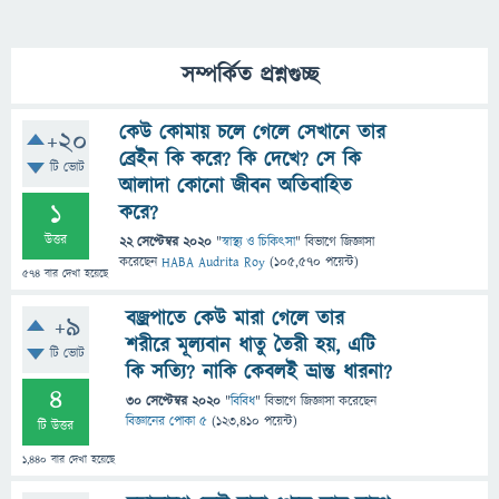
সম্পর্কিত প্রশ্নগুচ্ছ
কেউ কোমায় চলে গেলে সেখানে তার
+20
ব্রেইন কি করে? কি দেখে? সে কি
টি ভোট
আলাদা কোনো জীবন অতিবাহিত
1
করে?
উত্তর
22 সেপ্টেম্বর 2020
"
স্বাস্থ্য ও চিকিৎসা
" বিভাগে
জিজ্ঞাসা
করেছেন
HABA Audrita Roy
(
105,570
পয়েন্ট)
574
বার দেখা হয়েছে
বজ্রপাতে কেউ মারা গেলে তার
+9
শরীরে মূল্যবান ধাতু তৈরী হয়, এটি
টি ভোট
কি সত্যি? নাকি কেবলই ভ্রান্ত ধারনা?
4
30 সেপ্টেম্বর 2020
"
বিবিধ
" বিভাগে
জিজ্ঞাসা
করেছেন
বিজ্ঞানের পোকা ৫
(
123,410
পয়েন্ট)
টি উত্তর
1,440
বার দেখা হয়েছে