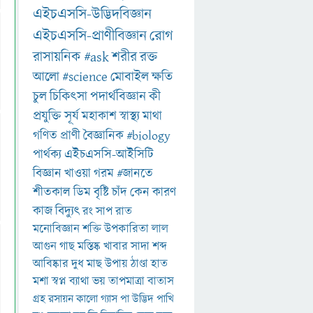
এইচএসসি-উদ্ভিদবিজ্ঞান
এইচএসসি-প্রাণীবিজ্ঞান
রোগ
রাসায়নিক
#ask
শরীর
রক্ত
আলো
#science
মোবাইল
ক্ষতি
চুল
চিকিৎসা
পদার্থবিজ্ঞান
কী
প্রযুক্তি
সূর্য
মহাকাশ
স্বাস্থ্য
মাথা
গণিত
প্রাণী
বৈজ্ঞানিক
#biology
পার্থক্য
এইচএসসি-আইসিটি
বিজ্ঞান
খাওয়া
গরম
#জানতে
শীতকাল
ডিম
বৃষ্টি
চাঁদ
কেন
কারণ
কাজ
বিদ্যুৎ
রং
সাপ
রাত
মনোবিজ্ঞান
শক্তি
উপকারিতা
লাল
আগুন
গাছ
মস্তিষ্ক
খাবার
সাদা
শব্দ
আবিষ্কার
দুধ
মাছ
উপায়
ঠাণ্ডা
হাত
মশা
স্বপ্ন
ব্যাথা
ভয়
তাপমাত্রা
বাতাস
গ্রহ
রসায়ন
কালো
গ্যাস
পা
উদ্ভিদ
পাখি