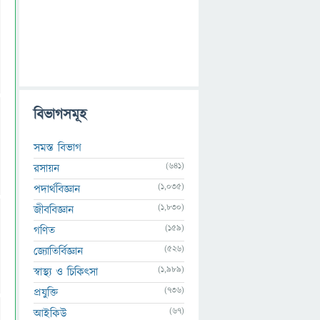
বিভাগসমূহ
সমস্ত বিভাগ
(641)
রসায়ন
(1,035)
পদার্থবিজ্ঞান
(1,830)
জীববিজ্ঞান
(159)
গণিত
(526)
জ্যোতির্বিজ্ঞান
(1,989)
স্বাস্থ্য ও চিকিৎসা
(736)
প্রযুক্তি
(67)
আইকিউ