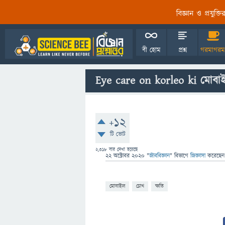
বিজ্ঞান ও প্রযুক্
বী হোম
প্রশ্ন
গরমাগরম
Eye care on korleo ki মোবা
+12
টি ভোট
2,318
বার দেখা হয়েছে
22 অক্টোবর 2020
"
জীববিজ্ঞান
" বিভাগে
জিজ্ঞাসা
করেছে
মোবাইল
চোখ
ক্ষতি