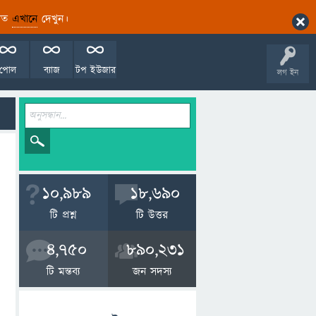
ারিত
এখানে
দেখুন।
পোল
ব্যাজ
টপ ইউজার
লগ ইন
10,989
18,690
টি প্রশ্ন
টি উত্তর
4,750
890,231
টি মন্তব্য
জন সদস্য