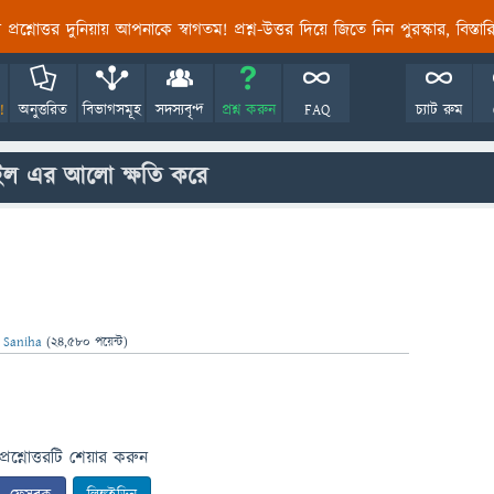
তির প্রশ্নোত্তর দুনিয়ায় আপনাকে স্বাগতম! প্রশ্ন-উত্তর দিয়ে জিতে নিন পুরস্কার, বিস্ত
!
অনুত্তরিত
বিভাগসমূহ
সদস্যবৃন্দ
প্রশ্ন করুন
FAQ
চ্যাট রুম
ইল এর আলো ক্ষতি করে
ন
Saniha
(
24,580
পয়েন্ট)
প্রশ্নোত্তরটি শেয়ার করুন