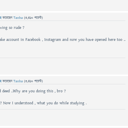
ছে
করেছেন
Tanha
(
3,410
পয়েন্ট)
ving so rude ?
ke account in Facebook , Instagram and now you have opened here too ..
ছে
করেছেন
Tanha
(
3,410
পয়েন্ট)
ad deed ..Why are you doing this , bro ?
 ? Now I understood , what you do while studying .