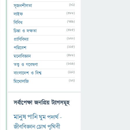
(81)
সৃজনশীলতা
(388)
লাইফ
(749)
বিবিধ
(385)
চিন্তা ও দক্ষতা
(620)
প্রাণিবিদ্যা
(225)
পরিবেশ
(488)
মনোবিজ্ঞান
(669)
তত্ত্ব ও গবেষণা
(112)
বাংলাদেশ ও বিশ্ব
(62)
মিথোলজি
সর্বাপেক্ষা জনপ্রিয় ট্যাগসমূহ
মানুষ
পানি
ঘুম
পদার্থ
-
জীববিজ্ঞান
চোখ
পৃথিবী