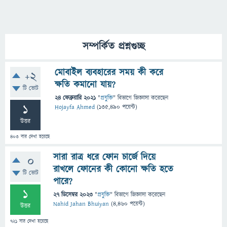
সম্পর্কিত প্রশ্নগুচ্ছ
মোবাইল ব্যবহারের সময় কী করে
+2
ক্ষতি কমানো যায়?
টি ভোট
24 ফেব্রুয়ারি 2021
"
প্রযুক্তি
" বিভাগে
জিজ্ঞাসা
করেছেন
1
Hojayfa Ahmed
(
135,490
পয়েন্ট)
উত্তর
403
বার দেখা হয়েছে
সারা রাত্র ধরে ফোন চার্জে দিয়ে
0
রাখলে ফোনের কী কোনো ক্ষতি হতে
টি ভোট
পারে?
1
27 ডিসেম্বর 2023
"
প্রযুক্তি
" বিভাগে
জিজ্ঞাসা
করেছেন
Nahid Jahan Bhuiyan
(
4,460
পয়েন্ট)
উত্তর
721
বার দেখা হয়েছে