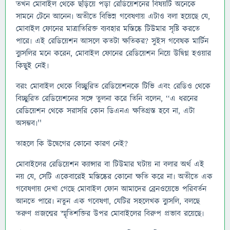
তখন মোবাইল থেকে ছড়িয়ে পড়া রেডিয়েশনের বিষয়টি অনেকে
সামনে টেনে আনেন৷ অতীতে বিভিন্ন গবেষণায় এটাও বলা হয়েছে যে,
মোবাইল ফোনের মাত্রাতিরিক্ত ব্যবহার মস্তিষ্কে টিউমার সৃষ্টি করতে
পারে৷ এই রেডিয়েশন আসলে কতটা ক্ষতিকর? সুইস গবেষক মার্টিন
ব়্যুসলির মনে করেন, মোবাইল ফোনের রেডিয়েশন নিয়ে উদ্বিগ্ন হওয়ার
কিছুই নেই৷
বরং মোবাইল থেকে বিচ্ছুরিত রেডিয়েশনকে টিভি এবং রেডিও থেকে
বিচ্ছুরিত রেডিয়েশনের সঙ্গে তুলনা করে তিনি বলেন, ‘‘এ ধরনের
রেডিয়েশন থেকে সরাসরি কোন ডিএনএ ক্ষতিগ্রস্ত হবে না, এটা
অসম্ভব৷''
তাহলে কি উদ্বেগের কোনো কারণ নেই?
মোবাইলের রেডিয়েশন ক্যান্সার বা টিউমার ঘটায় না বলার অর্থ এই
নয় যে, সেটি একেবারেই মস্তিষ্কের কোনো ক্ষতি করে না৷ অতীতে এক
গবেষণায় দেখা গেছে মোবাইল ফোন আমাদের ব্রেনওয়েভে পরিবর্তন
আনতে পারে৷ নতুন এক গবেষণা, যেটির সহলেখক ব়্যুসলি, বলছে
তরুণ প্রজন্মের স্মৃতিশক্তির উপর মোবাইলের বিরুপ প্রভাব রয়েছে৷