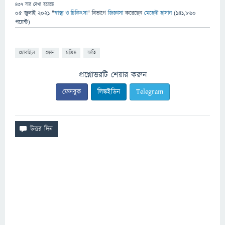
437
বার দেখা হয়েছে
05 জুলাই 2021
"
স্বাস্থ্য ও চিকিৎসা
" বিভাগে
জিজ্ঞাসা
করেছেন
মেহেদী হাসান
(
141,860
পয়েন্ট)
মোবাইল
ফোন
মস্তিষ্ক
ক্ষতি
প্রশ্নোত্তরটি শেয়ার করুন
ফেসবুক
লিঙ্কইডিন
Telegram