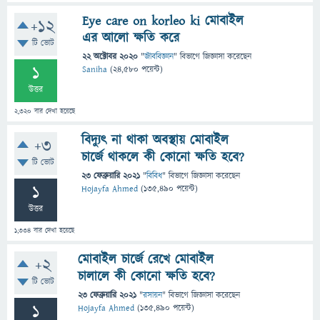
Eye care on korleo ki মোবাইল
+12
এর আলো ক্ষতি করে
টি ভোট
22 অক্টোবর 2020
"
জীববিজ্ঞান
" বিভাগে
জিজ্ঞাসা
করেছেন
1
Saniha
(
24,580
পয়েন্ট)
উত্তর
2,320
বার দেখা হয়েছে
বিদ্যুৎ না থাকা অবস্থায় মোবাইল
+3
চার্জে থাকলে কী কোনো ক্ষতি হবে?
টি ভোট
23 ফেব্রুয়ারি 2021
"
বিবিধ
" বিভাগে
জিজ্ঞাসা
করেছেন
1
Hojayfa Ahmed
(
135,490
পয়েন্ট)
উত্তর
1,334
বার দেখা হয়েছে
মোবাইল চার্জে রেখে মোবাইল
+2
চালালে কী কোনো ক্ষতি হবে?
টি ভোট
23 ফেব্রুয়ারি 2021
"
রসায়ন
" বিভাগে
জিজ্ঞাসা
করেছেন
1
Hojayfa Ahmed
(
135,490
পয়েন্ট)