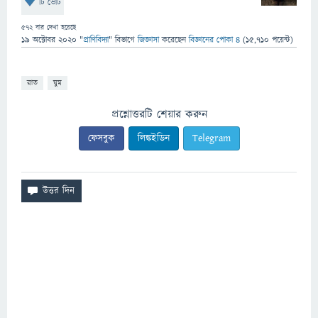
টি ভোট
572
বার দেখা হয়েছে
19 অক্টোবর 2020
"
প্রাণিবিদ্যা
" বিভাগে
জিজ্ঞাসা
করেছেন
বিজ্ঞানের পোকা ৪
(
15,710
পয়েন্ট)
রাত
ঘুম
প্রশ্নোত্তরটি শেয়ার করুন
ফেসবুক
লিঙ্কইডিন
Telegram