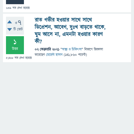
639
বার দেখা হয়েছে
রাত গভীর হওয়ার সাথে সাথে
+7
ডিপ্রেশন, আবেগ, দুঃখ বাড়তে থাকে,
টি ভোট
ঘুম আসে না, এমনটা হওয়ার কারণ
1
কী?
উত্তর
02 ফেব্রুয়ারি 2021
"
স্বাস্থ্য ও চিকিৎসা
" বিভাগে
জিজ্ঞাসা
করেছেন
মেহেদী হাসান
(
141,860
পয়েন্ট)
5,468
বার দেখা হয়েছে