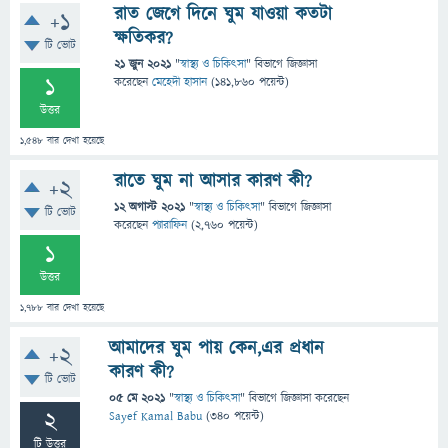
রাত জেগে দিনে ঘুম যাওয়া কতটা
+1
ক্ষতিকর?
টি ভোট
21 জুন 2021
"
স্বাস্থ্য ও চিকিৎসা
" বিভাগে
জিজ্ঞাসা
1
করেছেন
মেহেদী হাসান
(
141,860
পয়েন্ট)
উত্তর
1,548
বার দেখা হয়েছে
রাতে ঘুম না আসার কারণ কী?
+2
12 অগাস্ট 2021
"
স্বাস্থ্য ও চিকিৎসা
" বিভাগে
জিজ্ঞাসা
টি ভোট
করেছেন
প্যারাফিন
(
2,760
পয়েন্ট)
1
উত্তর
1,788
বার দেখা হয়েছে
আমাদের ঘুম পায় কেন,এর প্রধান
+2
কারণ কী?
টি ভোট
05 মে 2021
"
স্বাস্থ্য ও চিকিৎসা
" বিভাগে
জিজ্ঞাসা
করেছেন
2
Sayef Kamal Babu
(
340
পয়েন্ট)
টি উত্তর