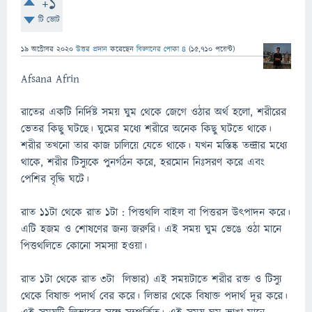
+1
টি ভোট
19 অক্টোবর 2020
উত্তর প্রদান
করেছেন
বিজ্ঞানের পোকা ৪
(
15,710
পয়েন্ট)
Afsana Afrin
রাতের একটি নির্দিষ্ট সময় ঘুম থেকে জেগে ওঠার অর্থ হলো, শরীরের
ভেতর কিছু ঘটছে। ঘুমের মধ্যে শরীরে অনেক কিছু ঘটতে থাকে।
শরীর তখনো তার কাজ চালিয়ে যেতে থাকে। যখন মস্তিষ্ক তন্দ্রার মধ্যে
থাকে, শরীর টিস্যুকে পুনর্গঠন করে, হরমোন নিঃসরণ করে এবং
পেশির বৃদ্ধি ঘটে।
রাত ১১টা থেকে রাত ১টা : পিত্তথলি বাইল বা পিত্তরস উৎপাদন করে।
এটি হজম ও শোষণের জন্য জরুরি। এই সময় ঘুম ভেঙে ওঠা মানে
পিত্তথলিতে কোনো সমস্যা হওয়া।
রাত ১টা থেকে রাত ৩টা লিভার) এই সময়টাতে শরীর রক্ত ও টিস্যু
থেকে বিষাক্ত পদার্থ বের করে। লিভার থেকে বিষাক্ত পদার্থ দূর করে।