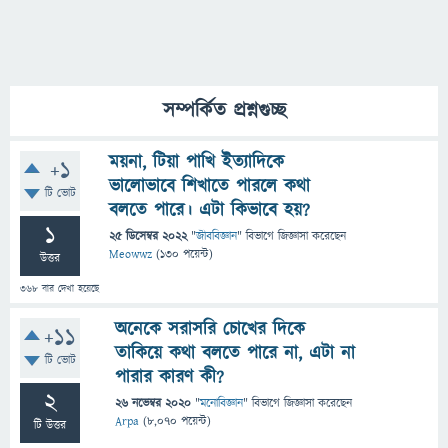
সম্পর্কিত প্রশ্নগুচ্ছ
ময়না, টিয়া পাখি ইত্যাদিকে
+1
ভালোভাবে শিখাতে পারলে কথা
টি ভোট
বলতে পারে। এটা কিভাবে হয়?
1
25 ডিসেম্বর 2022
"
জীববিজ্ঞান
" বিভাগে
জিজ্ঞাসা
করেছেন
Meowwz
(
130
পয়েন্ট)
উত্তর
368
বার দেখা হয়েছে
অনেকে সরাসরি চোখের দিকে
+11
তাকিয়ে কথা বলতে পারে না, এটা না
টি ভোট
পারার কারণ কী?
2
26 নভেম্বর 2020
"
মনোবিজ্ঞান
" বিভাগে
জিজ্ঞাসা
করেছেন
Arpa
(
8,070
পয়েন্ট)
টি উত্তর