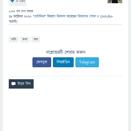
টি ভোট
1,725
বার দেখা হয়েছে
19 অক্টোবর 2020
"
প্রাণিবিদ্যা
" বিভাগে
জিজ্ঞাসা
করেছেন
বিজ্ঞানের পোকা ৫
(
123,410
পয়েন্ট)
পাখি
কথা
বলা
প্রশ্নোত্তরটি শেয়ার করুন
ফেসবুক
লিঙ্কইডিন
Telegram