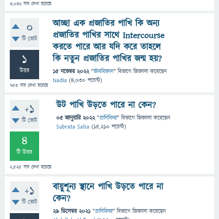
3,042
বার দেখা হয়েছে
আচ্ছা এক প্রজাতির পাখি কি অন্য
0
প্রজাতির পাখির সাথে Intercourse
টি ভোট
করতে পারে আর যদি করে তাহলে
1
কি নতুন প্রজাতির পাখির জন্ম হয়?
উত্তর
15 নভেম্বর 2022
"
জীববিজ্ঞান
" বিভাগে
জিজ্ঞাসা
করেছেন
Nadia
(
4,030
পয়েন্ট)
753
বার দেখা হয়েছে
উট পাখি উড়তে পারে না কেন?
+1
05 জানুয়ারি 2022
"
প্রাণিবিদ্যা
" বিভাগে
জিজ্ঞাসা
করেছেন
টি ভোট
Subrata Saha
(
15,210
পয়েন্ট)
4
টি উত্তর
2,525
বার দেখা হয়েছে
বায়ুশূন্য স্থানে পাখি উড়তে পারে না
+1
কেন?
টি ভোট
29 ডিসেম্বর 2021
"
প্রাণিবিদ্যা
" বিভাগে
জিজ্ঞাসা
করেছেন