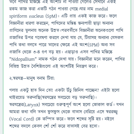
তবে পাখির মস্তিষ্কে এই অংশটি না পাওয়া গেলেও সেখানে একই
রকম কাজ করা একটি গঠন পাওয়া গেছে।যার নাম medial
spiriform nucleus (SpM)। এটি প্রায় একই কাজ করে। ফলে
বিজ্ঞানীরা ধারণা করছেন, পাখিদের মস্তিষ্ক স্তন্যপায়ী ছাড়া অন্যান্য
প্রাণিদের তুলনায় অনেক উন্নত।পরবর্তীতে বিজ্ঞানীরা অনেকগুলো পাখি
প্রজাতির উপর গবেষণা করলে দেখা যায় যে, টিয়াসহ অন্যান্য যেসকল
পাখি কথা বলতে পারে তাদের ক্ষেত্রে এই অংশ(SPM) অন্য সব
প্রজাতি থেকে ৩-৪ গুণ বড় হয়। এছাড়াও এসব পাখির মস্তিষ্কে
"Nidopallium" নামক গঠন দেখা যায়। বিজ্ঞানীরা মনে করেন, পাখির
বিভিন্ন উন্নত বৈশিষ্ট্যগুলো এই অংশটিই নিয়ন্ত্রণ করে।
২.স্বরযন্ত্র—মানুষ বনাম টিয়া:
গলায় একটু হাত দিন তো! একটা উঁচু জিনিস পাচ্ছেন? এইটা হলো
থাইরয়েড তরুনাস্থি(স্বরযন্ত্রের সবচেয়ে বড় তরুনাস্থি)।
স্বরযন্ত্রের(Larynx) সবচেয়ে গুরুত্বপূর্ণ অংশ হলো ভোকাল কর্ড। যখন
আমরা কথা বলি তখন ফুসফুস থেকে বাতাস বেরিয়ে এসে স্বররজ্জু
(Vocal Cord) কে কম্পিত করে। ফলে শব্দের সৃষ্টি হয়। নইলে
শব্দের বদলে কেবল শোঁ শোঁ করে বাতাসই বের হতো।