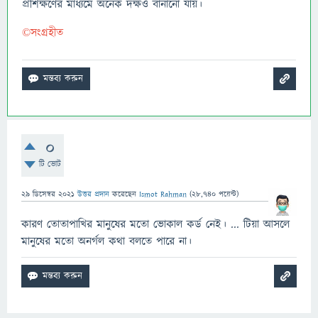
প্রশিক্ষণের মাধ্যমে অনেক দক্ষও বানানো যায়।
©সংগ্রহীত
0
টি ভোট
29 ডিসেম্বর 2021
উত্তর প্রদান
করেছেন
Ismot Rahman
(
28,740
পয়েন্ট)
কারণ তোতাপাখির মানুষের মতো ভোকাল কর্ড নেই। ... টিয়া আসলে
মানুষের মতো অনর্গল কথা বলতে পারে না।