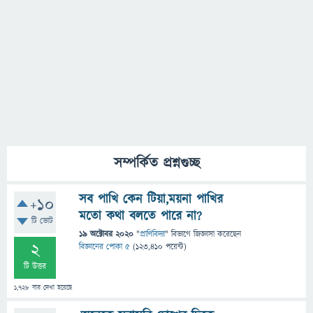
সম্পর্কিত প্রশ্নগুচ্ছ
সব পাখি কেন টিয়া,ময়না পাখির
+10
মতো কথা বলতে পারে না?
টি ভোট
19 অক্টোবর 2020
"
প্রাণিবিদ্যা
" বিভাগে
জিজ্ঞাসা
করেছেন
2
বিজ্ঞানের পোকা ৫
(
123,410
পয়েন্ট)
টি উত্তর
1,728
বার দেখা হয়েছে