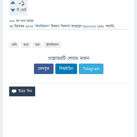
+1
টি ভোট
369
বার দেখা হয়েছে
25 ডিসেম্বর 2022
"
জীববিজ্ঞান
" বিভাগে
জিজ্ঞাসা
করেছেন
Meowwz
(
130
পয়েন্ট)
পাখি
কথা
বলা
জীববিজ্ঞান
প্রশ্নোত্তরটি শেয়ার করুন
ফেসবুক
লিঙ্কইডিন
Telegram