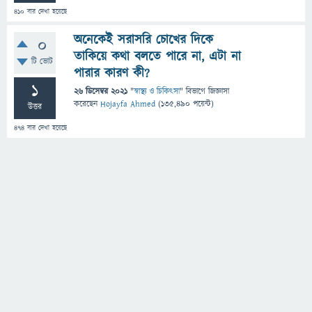
410
বার দেখা হয়েছে
অনেকেই সরাসরি চোখের দিকে
0
তাকিয়ে কথা বলতে পারে না, এটা না
টি ভোট
পারার কারণ কী?
1
26 ডিসেম্বর 2021
"
স্বাস্থ্য ও চিকিৎসা
" বিভাগে
জিজ্ঞাসা
করেছেন
Hojayfa Ahmed
(
135,490
পয়েন্ট)
উত্তর
474
বার দেখা হয়েছে