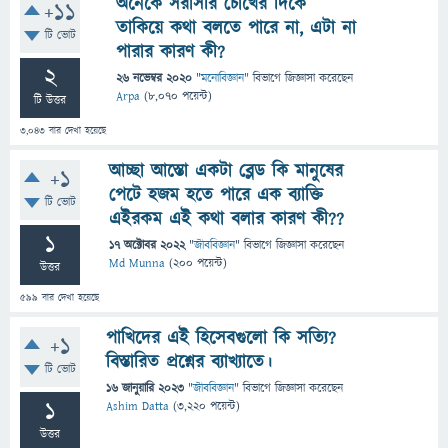
অনেকে সরাসরি চোখের দিকে
+11
তাকিয়ে কথা বলতে পারে না, এটা না
টি ভোট
পারার কারণ কী?
2
26 নভেম্বর 2020
"
মনোবিজ্ঞান
" বিভাগে
জিজ্ঞাসা
করেছেন
Arpa
(
8,070
পয়েন্ট)
টি উত্তর
3,043
বার দেখা হয়েছে
আচ্ছা আস্তো একটা ব্লেড কি মানুষের
+1
পেটে হজম হতে পারে এক ব‍্যাক্তি
টি ভোট
এইরকম এই কথা বলার কারণ কী??
1
17 অক্টোবর 2022
"
জীববিজ্ঞান
" বিভাগে
জিজ্ঞাসা
করেছেন
Md Munna
(
200
পয়েন্ট)
উত্তর
599
বার দেখা হয়েছে
পাখিদের এই হিসেবগুলো কি সত্যি?
+1
বিস্তারিত প্রশ্নের ব্যাখ্যাতে।
টি ভোট
16 জানুয়ারি 2023
"
জীববিজ্ঞান
" বিভাগে
জিজ্ঞাসা
করেছেন
1
Ashim Datta
(
3,220
পয়েন্ট)
উত্তর