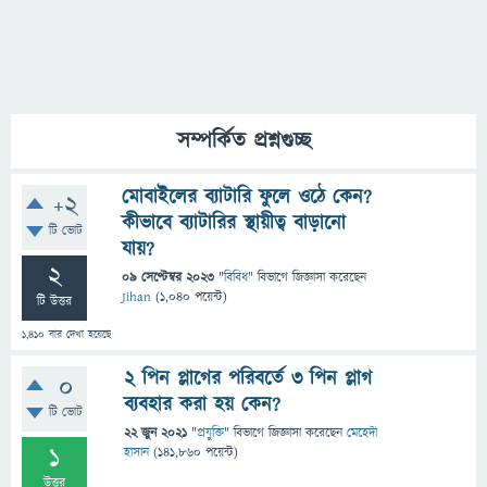
সম্পর্কিত প্রশ্নগুচ্ছ
মোবাইলের ব্যাটারি ফুলে ওঠে কেন?
+2
কীভাবে ব্যাটারির স্থায়ীত্ব বাড়ানো
টি ভোট
যায়?
2
09 সেপ্টেম্বর 2023
"
বিবিধ
" বিভাগে
জিজ্ঞাসা
করেছেন
Jihan
(
1,040
পয়েন্ট)
টি উত্তর
1,410
বার দেখা হয়েছে
২ পিন প্লাগের পরিবর্তে ৩ পিন প্লাগ
0
ব্যবহার করা হয় কেন?
টি ভোট
22 জুন 2021
"
প্রযুক্তি
" বিভাগে
জিজ্ঞাসা
করেছেন
মেহেদী
1
হাসান
(
141,860
পয়েন্ট)
উত্তর