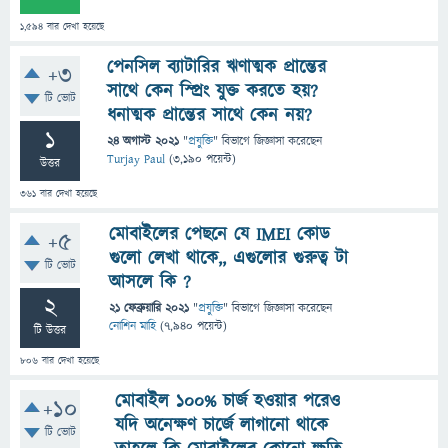
1,594
বার দেখা হয়েছে
পেনসিল ব্যাটারির ঋণাত্মক প্রান্তের
+3
সাথে কেন স্প্রিং যুক্ত করতে হয়?
টি ভোট
ধনাত্মক প্রান্তের সাথে কেন নয়?
1
24 অগাস্ট 2021
"
প্রযুক্তি
" বিভাগে
জিজ্ঞাসা
করেছেন
Turjay Paul
(
3,190
পয়েন্ট)
উত্তর
361
বার দেখা হয়েছে
মোবাইলের পেছনে যে IMEI কোড
+5
গুলো লেখা থাকে,, এগুলোর গুরুত্ব টা
টি ভোট
আসলে কি ?
2
21 ফেব্রুয়ারি 2021
"
প্রযুক্তি
" বিভাগে
জিজ্ঞাসা
করেছেন
নোশিন মাহি
(
7,940
পয়েন্ট)
টি উত্তর
806
বার দেখা হয়েছে
মোবাইল ১০০% চার্জ হওয়ার পরেও
+10
যদি অনেক্ষণ চার্জে লাগানো থাকে
টি ভোট