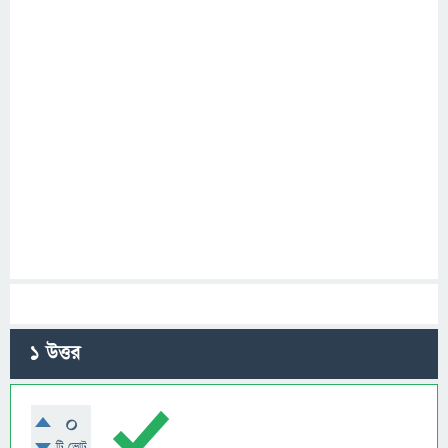
1
উত্তর
0
টি ভোট