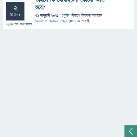
তাহলে কি মোবাইলের কোনো ক্ষতি
2
হবে?
টি উত্তর
31 জানুয়ারি 2021
"
প্রযুক্তি
" বিভাগে
জিজ্ঞাসা
করেছেন
Samsun Nahar Priya
(
47,710
পয়েন্ট)
3,544
বার দেখা হয়েছে