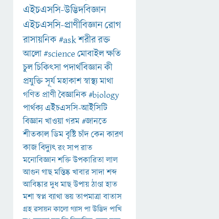
এইচএসসি-উদ্ভিদবিজ্ঞান
এইচএসসি-প্রাণীবিজ্ঞান
রোগ
রাসায়নিক
#ask
শরীর
রক্ত
আলো
#science
মোবাইল
ক্ষতি
চুল
চিকিৎসা
পদার্থবিজ্ঞান
কী
প্রযুক্তি
সূর্য
মহাকাশ
স্বাস্থ্য
মাথা
গণিত
প্রাণী
বৈজ্ঞানিক
#biology
পার্থক্য
এইচএসসি-আইসিটি
বিজ্ঞান
খাওয়া
গরম
#জানতে
শীতকাল
ডিম
বৃষ্টি
চাঁদ
কেন
কারণ
কাজ
বিদ্যুৎ
রং
সাপ
রাত
মনোবিজ্ঞান
শক্তি
উপকারিতা
লাল
আগুন
গাছ
মস্তিষ্ক
খাবার
সাদা
শব্দ
আবিষ্কার
দুধ
মাছ
উপায়
ঠাণ্ডা
হাত
মশা
স্বপ্ন
ব্যাথা
ভয়
তাপমাত্রা
বাতাস
গ্রহ
রসায়ন
কালো
গ্যাস
পা
উদ্ভিদ
পাখি