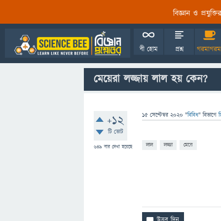
বিজ্ঞান ও প্রযুক্
বী হোম
প্রশ্ন
গরমাগরম
মেয়েরা লজ্জায় লাল হয় কেন?
15 সেপ্টেম্বর 2020
"
বিবিধ
" বিভাগে
জ
+12
টি ভোট
লাল
লজ্জা
মেয়ে
649
বার দেখা হয়েছে