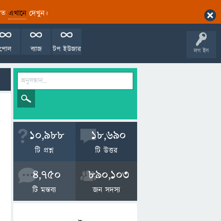
ারিত
এখানে
দেখুন।
পোল
ব্যাজ
টপ ইউজার
লগ ইন
10,988
18,690
টি প্রশ্ন
টি উত্তর
4,750
890,103
টি মন্তব্য
জন সদস্য