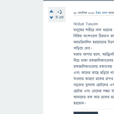
+1
15 সেপ্টেম্বর 2020
উত্তর প্রদান
করে
টি ভোট
Nishat Tasnim
মানুষের শরীরে নানা ধরনের 
বিভিন্ন অংশগুলো ঠিকমত ক
অ্যাডরিনালিন হরমোনের নিঃসর
বাড়িয়ে দেয়।
মজার ব্যাপার হলো, অ্যাড্র
নীচে থাকা রক্তজালিকাগুলোর
রক্তজালিকাগুলোর রক্তপ্রবা
এবং কানের কাছে ছড়িয়ে থা
যাওয়ার কারণে রক্তের চাপ
বড়দের তুলনায় ছোটদের এবং
ছোটরা এবং মেয়েরা লজ্জা বা 
আমাদের রক্ত আর রক্তের
হরমোন।