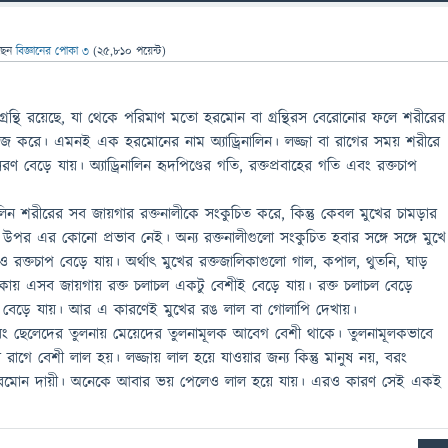
ছেন
বিজ্ঞানের পোকা ৩
(
25,810
পয়েন্ট)
গ্রন্থি রয়েছে, যা থেকে পরিমাণ মতো হরমোন বা গ্রন্থিরস বেরোনোর ফলে শরীরের
াজ করে। এমনই এক হরমোনের নাম অ্যাড্রিনালিন। লজ্জা বা রাগের সময় শরীরে
ণ বেড়ে যায়। অ্যাড্রিনালিন হৃদপিণ্ডের গতি, রক্তপ্রবাহের গতি এবং রক্তচাপ
িনালিন শরীরের সব জায়গার রক্তনালীকে সংকুচিত করে, কিন্তু কেবল মুখের চামড়ার
 উপর এর কোনো প্রভাব নেই। অন্য রক্তনালীগুলো সংকুচিত হবার সঙ্গে সঙ্গে মুখে
হ ও রক্তচাপ বেড়ে যায়। অর্থাৎ মুখের রক্তজালিকাগুলো গাল, কপাল, থুতনি, ঘাড়
কায় এসব জায়গায় রক্ত চলাচল একটু বেশীই বেড়ে যায়। রক্ত চলাচল বেড়ে
ও বেড়ে যায়। আর এ কারণেই মুখের রঙ লাল বা গোলাপি দেখায়।
 ছেলেদের তুলনায় মেয়েদের তুলনামূলক আবেগ বেশী থাকে। তুলনামূলকভাবে
রাগে বেশী লাল হয়। লজ্জায় লাল হয়ে যাওয়ার জন্য কিন্তু মানুষ নয়, বরং
 হরমোন দায়ী। অনেকে আবার ভয় পেলেও লাল হয়ে যায়। এরও কারণ সেই একই