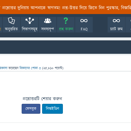
তির প্রশ্নোত্তর দুনিয়ায় আপনাকে স্বাগতম! প্রশ্ন-উত্তর দিয়ে জিতে নিন পুরস্কার, বিস্ত
!
অনুত্তরিত
বিভাগসমূহ
সদস্যবৃন্দ
প্রশ্ন করুন
FAQ
চ্যাট রুম
িজ্ঞাসা
করেছেন
বিজ্ঞানের পোকা ৩
(
25,810
পয়েন্ট)
প্রশ্নোত্তরটি শেয়ার করুন
ফেসবুক
লিঙ্কইডিন