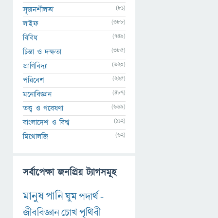
(81)
সৃজনশীলতা
(388)
লাইফ
(749)
বিবিধ
(385)
চিন্তা ও দক্ষতা
(620)
প্রাণিবিদ্যা
(225)
পরিবেশ
(487)
মনোবিজ্ঞান
(669)
তত্ত্ব ও গবেষণা
(112)
বাংলাদেশ ও বিশ্ব
(62)
মিথোলজি
সর্বাপেক্ষা জনপ্রিয় ট্যাগসমূহ
মানুষ
পানি
ঘুম
পদার্থ
-
জীববিজ্ঞান
চোখ
পৃথিবী