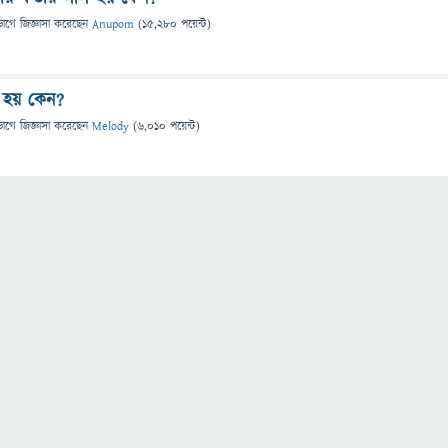
ভাগে
জিজ্ঞাসা
করেছেন
Anupom
(
15,280
পয়েন্ট)
 হয় কেন?
ভাগে
জিজ্ঞাসা
করেছেন
Melody
(
6,010
পয়েন্ট)