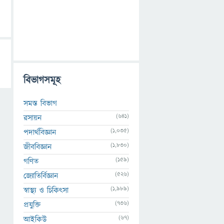
বিভাগসমূহ
সমস্ত বিভাগ
(641)
রসায়ন
(1,035)
পদার্থবিজ্ঞান
(1,830)
জীববিজ্ঞান
(159)
গণিত
(526)
জ্যোতির্বিজ্ঞান
(1,989)
স্বাস্থ্য ও চিকিৎসা
(736)
প্রযুক্তি
(67)
আইকিউ