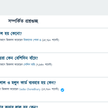
সম্পর্কিত প্রশ্নগুচ্ছ
লাল হয় কেনো?
িভাগে
জিজ্ঞাসা
করেছেন
বিজ্ঞানের পোকা ৪
(
15,710
পয়েন্ট)
েরা কেন বেশিদিন বাঁচে?
িভাগে
জিজ্ঞাসা
করেছেন
নোশিন মাহি
(
7,940
পয়েন্ট)
লাল ও হলুদ কার্ড ব্যবহার হয় কেন?
ে
জিজ্ঞাসা
করেছেন
Sadia Chowdhury
(
17,760
পয়েন্ট)
ার কভার লাল হয় কেন?