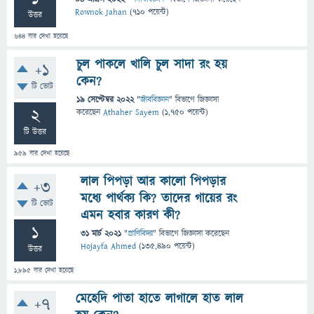
Rownok Jahan
(
710
পয়েন্ট)
উত্তর
644
বার দেখা হয়েছে
চুল পাকলে খালি চুল সাদা রং হয়
+1
কেন?
টি ভোট
19 সেপ্টেম্বর 2022
"
জীববিজ্ঞান
" বিভাগে
জিজ্ঞাসা
2
করেছেন
Athaher Sayem
(
1,750
পয়েন্ট)
টি উত্তর
959
বার দেখা হয়েছে
লাল পিপড়া আর কালো পিপড়ার
+3
মধ্যে পার্থক্য কি? তাদের গায়ের রং
টি ভোট
এমন হবার কারণ কী?
1
31 মার্চ 2021
"
প্রাণিবিদ্যা
" বিভাগে
জিজ্ঞাসা
করেছেন
Hojayfa Ahmed
(
135,490
পয়েন্ট)
উত্তর
1,895
বার দেখা হয়েছে
মেহেদি পাতা হাতে লাগালে হাত লাল
+7