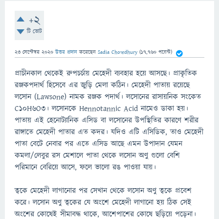
+2
টি ভোট
23 সেপ্টেম্বর 2020
উত্তর প্রদান
করেছেন
Sadia Chowdhury
(
17,760
পয়েন্ট)
প্রাচীনকাল থেকেই রুপচর্চায় মেহেদী ব্যবহার হয়ে আসছে। প্রাকৃতিক
রঞ্জকপদার্থ হিসেবে এর জুড়ি মেলা কঠিন। মেহেদী পাতায় রয়েছে
লসোন (Lawsone) নামক রঞ্জক পদার্থ। লসোনের রাসায়নিক সংকেত
C10H6O3। লসোনকে Hennotannic Acid নামেও ডাকা হয়।
পাতায় এই হেনোট্যানিক এসিড বা লসোনের উপস্থিতির কারণে শরীর
রাঙ্গাতে মেহেদী পাতার এত কদর। যদিও এটি এসিডিক, তাও মেহেদী
পাতা বেটে নেবার পর এতে এসিড আছে এমন উপাদান যেমন
কমলা/লেবুর রস মেশালে পাতা থেকে লসোন অণু গুলো বেশি
পরিমানে বেরিয়ে আসে, ফলে ভালো রঙ পাওয়া যায়।
ত্বকে মেহেদী লাগানোর পর সেখান থেকে লসোন অণু ত্বকে প্রবেশ
করে। লসোন অণু ত্বকের যে অংশে মেহেদী লাগানো হয় ঠিক সেই
অংশের কোষেই সীমাবদ্ধ থাকে, আশেপাশের কোষে ছড়িয়ে পড়েনা।