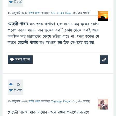
টি ভোট
28 জানুয়ারি 2022
উত্তর প্রদান
করেছেন
Md. Arafat Hasan
(
16,190
পয়েন্ট)
মেহেদী পাতার
মন্ড ত্বকে লাগানো হলে লসোন অনু ত্বকের কোষে
প্রবেশ করে। লসোন অনু ত্বকের একটি কোষ থেকে একই স্তরে
অবস্থিত তার চারপাশের কোষে ছড়িয়ে পড়ে না। ফলে ত্বকের যে
অংশে
মেহেদী পাতার
মণ্ড লাগানো
হয়
ঠিক সেখানেই
রং হয়
।
0
টি ভোট
28 জানুয়ারি 2022
উত্তর প্রদান
করেছেন
Tamanna Kawsar
(
10,050
পয়েন্ট)
মেহেদী পাতায় থাকা লসোন নামক রঞ্জক পদার্থের কারণে