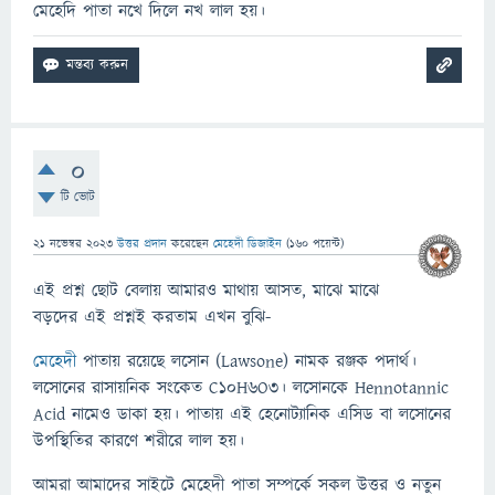
মেহেদি পাতা নখে দিলে নখ লাল হয়।
0
টি ভোট
21 নভেম্বর 2023
উত্তর প্রদান
করেছেন
মেহেদী ডিজাইন
(
160
পয়েন্ট)
এই প্রশ্ন ছোট বেলায় আমারও মাথায় আসত, মাঝে মাঝে
বড়দের এই প্রশ্নই করতাম এখন বুঝি-
মেহেদী
পাতায় রয়েছে লসোন (Lawsone) নামক রঞ্জক পদার্থ।
লসোনের রাসায়নিক সংকেত C10H6O3। লসোনকে Hennotannic
Acid নামেও ডাকা হয়। পাতায় এই হেনোট্যানিক এসিড বা লসোনের
উপস্থিতির কারণে শরীরে লাল হয়।
আমরা আমাদের সাইটে মেহেদী পাতা সম্পর্কে সকল উত্তর ও নতুন