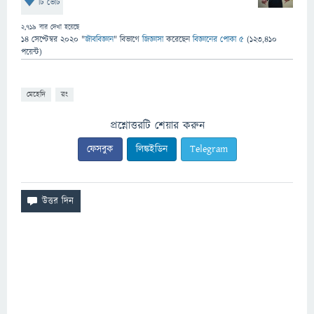
টি ভোট
2,719
বার দেখা হয়েছে
14 সেপ্টেম্বর 2020
"
জীববিজ্ঞান
" বিভাগে
জিজ্ঞাসা
করেছেন
বিজ্ঞানের পোকা ৫
(
123,410
পয়েন্ট)
মেহেদি
রং
প্রশ্নোত্তরটি শেয়ার করুন
ফেসবুক
লিঙ্কইডিন
Telegram