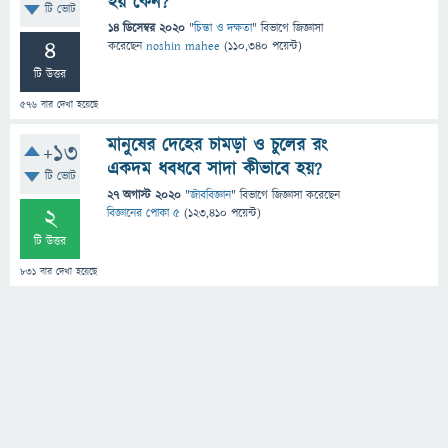
হয় কেন?
টি ভোট
14 ডিসেম্বর 2020
"
চিন্তা ও দক্ষতা
" বিভাগে
জিজ্ঞাসা
4
করেছেন
noshin mahee
(
110,340
পয়েন্ট)
টি উত্তর
576
বার দেখা হয়েছে
মানুষের দেহের চামড়া ও চুলের রং
+13
একদম ধবধবে সাদা কীভাবে হয়?
টি ভোট
27 অগাস্ট 2020
"
জীববিজ্ঞান
" বিভাগে
জিজ্ঞাসা
করেছেন
2
বিজ্ঞানের পোকা ৫
(
123,410
পয়েন্ট)
টি উত্তর
831
বার দেখা হয়েছে