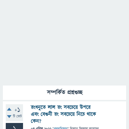
সম্পর্কিত প্রশ্নগুচ্ছ
রংধনুতে লাল রং সবচেয়ে উপরে
+1
এবং বেগুনী রং সবচেয়ে নিচে থাকে
টি ভোট
কেন?
1
04 এপ্রিল 2022
"
পদার্থবিজ্ঞান
" বিভাগে
জিজ্ঞাসা
করেছেন