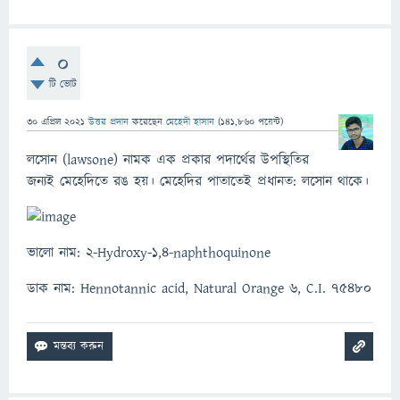
0
টি ভোট
30 এপ্রিল 2021
উত্তর প্রদান
করেছেন
মেহেদী হাসান
(
141,860
পয়েন্ট)
লসোন (lawsone) নামক এক প্রকার পদার্থের উপস্থিতির
জন্যই মেহেদিতে রঙ হয়। মেহেদির পাতাতেই প্রধানত: লসোন থাকে।
ভালো নাম: 2-Hydroxy-1,4-naphthoquinone
ডাক নাম: Hennotannic acid, Natural Orange 6, C.I. 75480