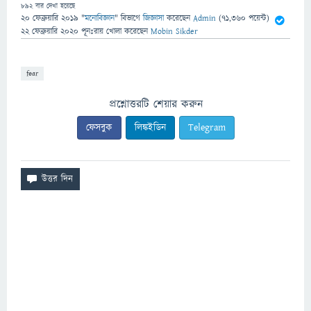
892
বার দেখা হয়েছে
20 ফেব্রুয়ারি 2019
"
মনোবিজ্ঞান
" বিভাগে
জিজ্ঞাসা
করেছেন
Admin
(
71,360
পয়েন্ট)
22 ফেব্রুয়ারি 2020
পূনঃরায় খোলা
করেছেন
Mobin Sikder
fear
প্রশ্নোত্তরটি শেয়ার করুন
ফেসবুক
লিঙ্কইডিন
Telegram