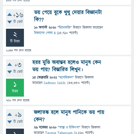
933
বার দেখা হয়েছে
ভয় পেয়ে বুকে থুথু দেয়ার বিজ্ঞানটা
+16
কি??
টি ভোট
10 অগাস্ট 2020
"
মিথোলজি
" বিভাগে
জিজ্ঞাসা
করেছেন
2
বিজ্ঞানের পোকা ৪
(
15,710
পয়েন্ট)
টি উত্তর
6,444
বার দেখা হয়েছে
হরর মুভি অবাস্তব হলেও মানুষ কেন
+3
ভয় পায়? বিস্তারিত লিখুন।
টি ভোট
15 ফেব্রুয়ারি 2022
"
মনোবিজ্ঞান
" বিভাগে
জিজ্ঞাসা
1
করেছেন
Sadman Sakib.
(
33,350
পয়েন্ট)
উত্তর
759
বার দেখা হয়েছে
জলাতঙ্ক হলে মানুষ পানিকে ভয় পায়
+9
কেন?
টি ভোট
26 নভেম্বর 2020
"
স্বাস্থ্য ও চিকিৎসা
" বিভাগে
জিজ্ঞাসা
করেছেন
Tasmia Tabassum
(
2,260
পয়েন্ট)