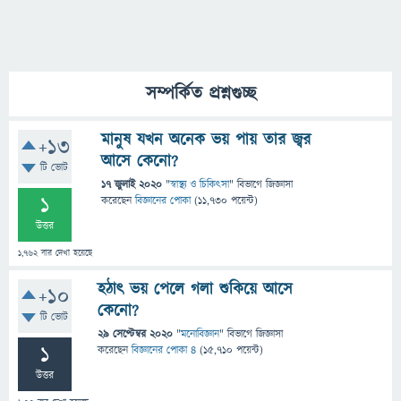
সম্পর্কিত প্রশ্নগুচ্ছ
মানুষ যখন অনেক ভয় পায় তার জ্বর
+13
আসে কেনো?
টি ভোট
17 জুলাই 2020
"
স্বাস্থ্য ও চিকিৎসা
" বিভাগে
জিজ্ঞাসা
1
করেছেন
বিজ্ঞানের পোকা
(
11,730
পয়েন্ট)
উত্তর
1,762
বার দেখা হয়েছে
হঠাৎ ভয় পেলে গলা শুকিয়ে আসে
+10
কেনো?
টি ভোট
29 সেপ্টেম্বর 2020
"
মনোবিজ্ঞান
" বিভাগে
জিজ্ঞাসা
1
করেছেন
বিজ্ঞানের পোকা ৪
(
15,710
পয়েন্ট)
উত্তর