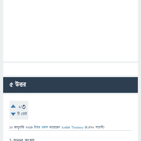
5
উত্তর
+3
টি ভোট
12 জানুয়ারি 2019
উত্তর প্রদান
করেছেন
Arafat Tonmoy
(
4,470
পয়েন্ট)
১ অনন্য সংখ্যা