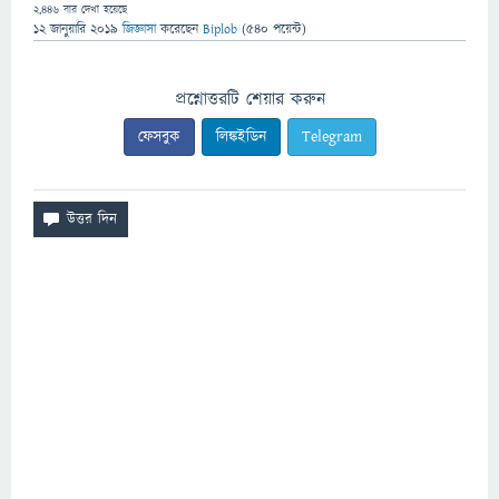
2,446
বার দেখা হয়েছে
12 জানুয়ারি 2019
জিজ্ঞাসা
করেছেন
Biplob
(
540
পয়েন্ট)
প্রশ্নোত্তরটি শেয়ার করুন
ফেসবুক
লিঙ্কইডিন
Telegram