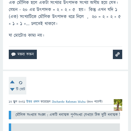
এক মৌলিক হলে একটা সংখ্যার উৎপাদক সংখ্যা অসীম হয়ে যেত।
যেমন - ২০ এর উৎপাদক = ২ × ২ × ৫ হয়। কিন্তু এখন যদি ১
(এক) সংখ্যাটিকে মৌলিক উৎপাদক ধরে নিলে , ২০ = ২ × ২ × ৫
× ১ × ১ ×... চলতেই থাকবে।
যা মোটোও কাম্য নয়।
0
টি ভোট
12 জুন 2021
উত্তর প্রদান
করেছেন
Shohardo Rahman Muhu
(
300
পয়েন্ট)
 মৌলিক সংখ্যার সংজ্ঞা : একটি ধনাত্মক পূর্ণসংখ্যা যেখানে ঠিক দুটি ধনাত্মক বিভ