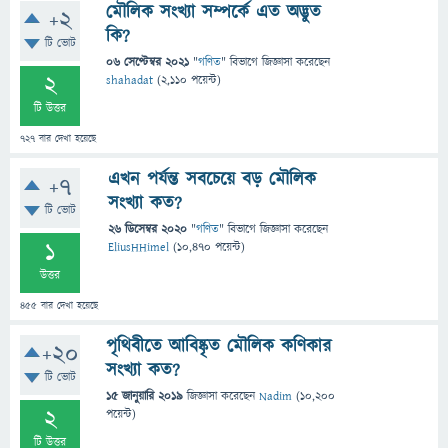
মৌলিক সংখ্যা সম্পর্কে এত অদ্ভুত
+2
কি?
টি ভোট
06 সেপ্টেম্বর 2021
"
গণিত
" বিভাগে
জিজ্ঞাসা
করেছেন
2
shahadat
(
2,110
পয়েন্ট)
টি উত্তর
727
বার দেখা হয়েছে
এখন পর্যন্ত সবচেয়ে বড় মৌলিক
+7
সংখ্যা কত?
টি ভোট
26 ডিসেম্বর 2020
"
গণিত
" বিভাগে
জিজ্ঞাসা
করেছেন
1
EliusHHimel
(
10,470
পয়েন্ট)
উত্তর
455
বার দেখা হয়েছে
পৃথিবীতে আবিষ্কৃত মৌলিক কণিকার
+20
সংখ্যা কত?
টি ভোট
15 জানুয়ারি 2019
জিজ্ঞাসা
করেছেন
Nadim
(
10,200
2
পয়েন্ট)
টি উত্তর