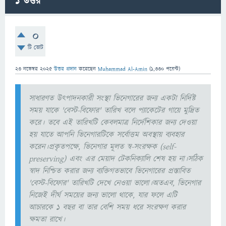
1
উত্তর
0
টি ভোট
23 নভেম্বর 2025
উত্তর প্রদান
করেছেন
Muhammad Al-Amin
(
1,330
পয়েন্ট)
সাধারণত উৎপাদনকারী সংস্থা ভিনেগারের জন্য একটা নির্দিষ্ট
সময় যাকে 'বেস্ট-বিফোর' তারিখ বলে প্যাকেটের গায়ে মুদ্রিত
করে। তবে এই তারিখটি কেবলমাত্র নির্দেশিকার জন্য দেওয়া
হয় যাতে আপনি ভিনেগারটিকে সর্বোত্তম অবস্থায় ব্যবহার
করেন।প্রকৃতপক্ষে, ভিনেগার মূলত স্ব-সংরক্ষক (self-
preserving) এবং এর মেয়াদ টেকনিক্যালি শেষ হয় না।সঠিক
স্বাদ নিশ্চিত করার জন্য ব্যক্তিগতভাবে ভিনেগারের প্রস্তাবিত
'বেস্ট-বিফোর' তারিখটি দেখে নেওয়া ভালো।অতএব, ভিনেগার
নিজেই দীর্ঘ সময়ের জন্য ভালো থাকে, যার ফলে এটি
আচারকে ১ বছর বা তার বেশি সময় ধরে সংরক্ষণ করার
ক্ষমতা রাখে।