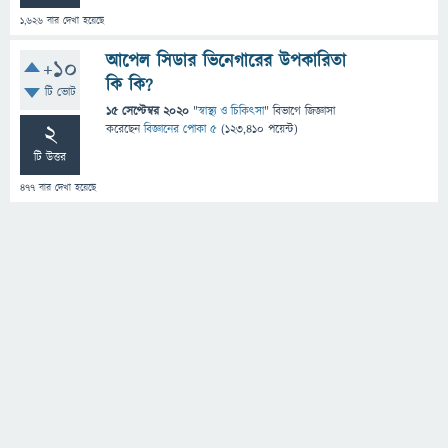
1,626
বার দেখা হয়েছে
আপেল সিডার ভিনেগারের উপকারিতা
+10
কি কি?
টি ভোট
15 সেপ্টেম্বর 2020
"
স্বাস্থ্য ও চিকিৎসা
" বিভাগে
জিজ্ঞাসা
2
করেছেন
বিজ্ঞানের পোকা ৫
(
123,410
পয়েন্ট)
টি উত্তর
477
বার দেখা হয়েছে