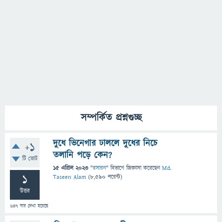
সম্পর্কিত প্রশ্নগুচ্ছ
দুধে ভিনেগার ঢাললে দুধের নিচে
+1
তলানি পড়ে কেন?
টি ভোট
15 এপ্রিল 2023
"
রসায়ন
" বিভাগে
জিজ্ঞাসা
করেছেন
Md.
1
Taseen Alam
(
8,590
পয়েন্ট)
উত্তর
647
বার দেখা হয়েছে