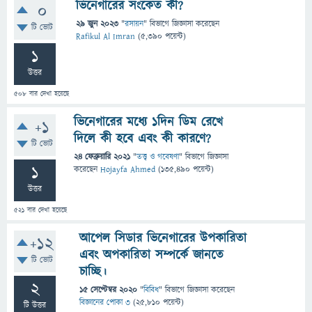
ভিনেগারের সংকেত কী?
0
29 জুন 2023
"
রসায়ন
" বিভাগে
জিজ্ঞাসা
করেছেন
টি ভোট
Rafikul Al Imran
(
5,390
পয়েন্ট)
1
উত্তর
508
বার দেখা হয়েছে
ভিনেগারের মধ্যে ১দিন ডিম রেখে
+1
দিলে কী হবে এবং কী কারণে?
টি ভোট
24 ফেব্রুয়ারি 2021
"
তত্ত্ব ও গবেষণা
" বিভাগে
জিজ্ঞাসা
1
করেছেন
Hojayfa Ahmed
(
135,490
পয়েন্ট)
উত্তর
521
বার দেখা হয়েছে
আপেল সিডার ভিনেগারের উপকারিতা
+12
এবং অপকারিতা সম্পর্কে জানতে
টি ভোট
চাচ্ছি।
2
15 সেপ্টেম্বর 2020
"
বিবিধ
" বিভাগে
জিজ্ঞাসা
করেছেন
বিজ্ঞানের পোকা ৩
(
25,810
পয়েন্ট)
টি উত্তর