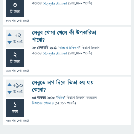
3
করেছেন
Hojayfa Ahmed
(
135,490
পয়েন্ট)
টি উত্তর
547
বার দেখা হয়েছে
লেবুর খোসা খেলে কী উপকারিতা
+2
পাবো?
টি ভোট
28 ফেব্রুয়ারি 2021
"
স্বাস্থ্য ও চিকিৎসা
" বিভাগে
জিজ্ঞাসা
2
করেছেন
Hojayfa Ahmed
(
135,490
পয়েন্ট)
টি উত্তর
624
বার দেখা হয়েছে
লেবুতে চাপ দিলে তিতা হয় যায়
+10
কেনো?
টি ভোট
04 নভেম্বর 2020
"
বিবিধ
" বিভাগে
জিজ্ঞাসা
করেছেন
1
বিজ্ঞানের পোকা ৪
(
15,710
পয়েন্ট)
উত্তর
734
বার দেখা হয়েছে