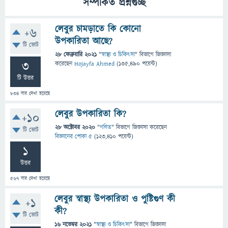
সম্পর্কিত প্রশ্নগুচ্ছ
লেবুর চামড়াতে কি কোনো
+6
উপকারিতা আছে?
টি ভোট
28 ফেব্রুয়ারি 2021
"
স্বাস্থ্য ও চিকিৎসা
" বিভাগে
জিজ্ঞাসা
3
করেছেন
Hojayfa Ahmed
(
135,490
পয়েন্ট)
টি উত্তর
834
বার দেখা হয়েছে
লেবুর উপকারিতা কি?
+10
28 অক্টোবর 2020
"
গণিত
" বিভাগে
জিজ্ঞাসা
করেছেন
টি ভোট
বিজ্ঞানের পোকা ৫
(
123,410
পয়েন্ট)
1
উত্তর
567
বার দেখা হয়েছে
লেবুর স্বাস্থ্য উপকারিতা ও পুষ্টিগুণ কী
+1
কী?
টি ভোট
16 নভেম্বর 2021
"
স্বাস্থ্য ও চিকিৎসা
" বিভাগে
জিজ্ঞাসা