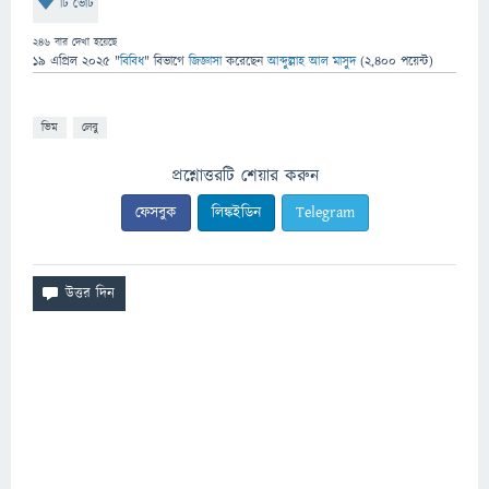
টি ভোট
246
বার দেখা হয়েছে
19 এপ্রিল 2025
"
বিবিধ
" বিভাগে
জিজ্ঞাসা
করেছেন
আব্দুল্লাহ আল মাসুদ
(
2,400
পয়েন্ট)
ভিম
লেবু
প্রশ্নোত্তরটি শেয়ার করুন
ফেসবুক
লিঙ্কইডিন
Telegram