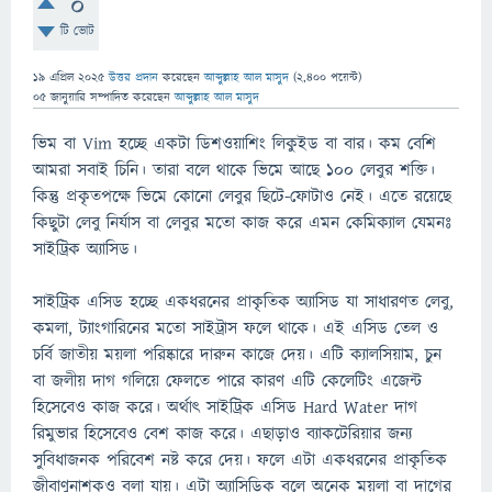
0
টি ভোট
19 এপ্রিল 2025
উত্তর প্রদান
করেছেন
আব্দুল্লাহ আল মাসুদ
(
2,400
পয়েন্ট)
05 জানুয়ারি
সম্পাদিত
করেছেন
আব্দুল্লাহ আল মাসুদ
ভিম বা Vim হচ্ছে একটা ডিশওয়াশিং লিকুইড বা বার। কম বেশি
আমরা সবাই চিনি। তারা বলে থাকে ভিমে আছে ১০০ লেবুর শক্তি।
কিন্তু প্রকৃতপক্ষে ভিমে কোনো লেবুর ছিটে-ফোটাও নেই। এতে রয়েছে
কিছুটা লেবু নির্যাস বা লেবুর মতো কাজ করে এমন কেমিক্যাল যেমনঃ
সাইট্রিক অ্যাসিড।
সাইট্রিক এসিড হচ্ছে একধরনের প্রাকৃতিক অ্যাসিড যা সাধারণত লেবু,
কমলা, ট্যাংগারিনের মতো সাইট্রাস ফলে থাকে। এই এসিড তেল ও
চর্বি জাতীয় ময়লা পরিষ্কারে দারুন কাজে দেয়। এটি ক্যালসিয়াম, চুন
বা জলীয় দাগ গলিয়ে ফেলতে পারে কারণ এটি কেলেটিং এজেন্ট
হিসেবেও কাজ করে। অর্থাৎ সাইট্রিক এসিড Hard Water দাগ
রিমুভার হিসেবেও বেশ কাজ করে। এছাড়াও ব্যাকটেরিয়ার জন্য
সুবিধাজনক পরিবেশ নষ্ট করে দেয়। ফলে এটা একধরনের প্রাকৃতিক
জীবাণুনাশকও বলা যায়। এটা অ্যাসিডিক বলে অনেক ময়লা বা দাগের