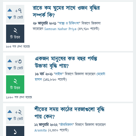
রাতে কম ঘুমের সাথে ওজন বৃদ্ধির
+7
সম্পর্ক কি?
টি ভোট
28 জানুয়ারি 2021
"
স্বাস্থ্য ও চিকিৎসা
" বিভাগে
জিজ্ঞাসা
2
করেছেন
Samsun Nahar Priya
(
47,710
পয়েন্ট)
টি উত্তর
984
বার দেখা হয়েছে
একজন মানুষের কত বছর পর্যন্ত
+3
উচ্চতা বৃদ্ধি পায়?
টি ভোট
16 মার্চ 2021
"
লাইফ
" বিভাগে
জিজ্ঞাসা
করেছেন
মেহেদী
2
হাসান
(
141,860
পয়েন্ট)
টি উত্তর
1,890
বার দেখা হয়েছে
শীতের সময় কাঠের দরজাগুলো বৃদ্ধি
+2
পায় কেন?
টি ভোট
12 জানুয়ারি 2022
"
জীববিজ্ঞান
" বিভাগে
জিজ্ঞাসা
করেছেন
1
Aramita
(
2,350
পয়েন্ট)