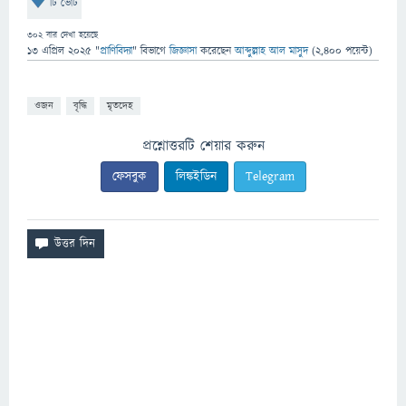
টি ভোট
302
বার দেখা হয়েছে
13 এপ্রিল 2025
"
প্রাণিবিদ্যা
" বিভাগে
জিজ্ঞাসা
করেছেন
আব্দুল্লাহ আল মাসুদ
(
2,400
পয়েন্ট)
ওজন
বৃদ্ধি
মৃতদেহ
প্রশ্নোত্তরটি শেয়ার করুন
ফেসবুক
লিঙ্কইডিন
Telegram