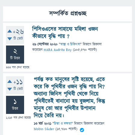
সম্পর্কিত প্রশ্নগুচ্ছ
পিসিওএসের সাহায্যে মহিলা ওজন
+26
কীভাবে বৃদ্ধি পায় ?
টি ভোট
26 সেপ্টেম্বর 2020
"
স্বাস্থ্য ও চিকিৎসা
" বিভাগে
জিজ্ঞাসা
2
করেছেন
HABA Audrita Roy
(
105,570
পয়েন্ট)
টি উত্তর
434
বার দেখা হয়েছে
পর্যন্ত কত মানুষের সৃষ্টি হয়েছে, এতে
+11
করে কি পৃথিবীর ওজন বৃদ্ধি পায় নি?
টি ভোট
অন্যান্য জিনিস পৃথিবী থেকে নিয়ে
1
পৃথিবীতেই বানানো হয় বুজলাম, কিন্তু
মানুষ তো আর পৃথিবীর উপাদান
উত্তর
দিয়ে তৈরি নয়।
1,215
বার দেখা হয়েছে
13 মার্চ 2021
"
চিন্তা ও দক্ষতা
" বিভাগে
জিজ্ঞাসা
করেছেন
Mobin Sikder
(
15,760
পয়েন্ট)