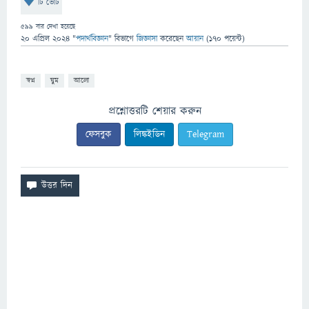
টি ভোট
599
বার দেখা হয়েছে
20 এপ্রিল 2024
"
পদার্থবিজ্ঞান
" বিভাগে
জিজ্ঞাসা
করেছেন
আয়ান
(
170
পয়েন্ট)
স্বপ্ন
ঘুম
আলো
প্রশ্নোত্তরটি শেয়ার করুন
ফেসবুক
লিঙ্কইডিন
Telegram