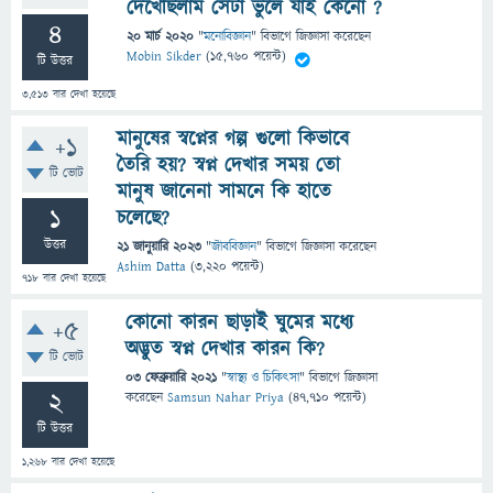
দেখেছিলাম সেটা ভুলে যাই কেনো ?
4
20 মার্চ 2020
"
মনোবিজ্ঞান
" বিভাগে
জিজ্ঞাসা
করেছেন
Mobin Sikder
(
15,760
পয়েন্ট)
টি উত্তর
3,513
বার দেখা হয়েছে
মানুষের স্বপ্নের গল্প গুলো কিভাবে
+1
তৈরি হয়? স্বপ্ন দেখার সময় তো
টি ভোট
মানুষ জানেনা সামনে কি হাতে
1
চলেছে?
উত্তর
21 জানুয়ারি 2023
"
জীববিজ্ঞান
" বিভাগে
জিজ্ঞাসা
করেছেন
Ashim Datta
(
3,220
পয়েন্ট)
718
বার দেখা হয়েছে
কোনো কারন ছাড়াই ঘুমের মধ্যে
+5
অদ্ভুত স্বপ্ন দেখার কারন কি?
টি ভোট
03 ফেব্রুয়ারি 2021
"
স্বাস্থ্য ও চিকিৎসা
" বিভাগে
জিজ্ঞাসা
2
করেছেন
Samsun Nahar Priya
(
47,710
পয়েন্ট)
টি উত্তর
1,268
বার দেখা হয়েছে