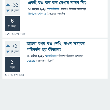
একই স্বপ্ন বার বার দেখার কারণ কি?
+11
13 অগাস্ট 2020
"
মনোবিজ্ঞান
" বিভাগে
জিজ্ঞাসা
করেছেন
টি ভোট
বিজ্ঞানের পোকা ৩
(
25,810
পয়েন্ট)
4
টি উত্তর
4,972
বার দেখা হয়েছে
আমরা যখন স্বপ্ন দেখি, তখন সময়ের
+1
পরিবর্তন হয় কীভাবে?
টি ভোট
18 এপ্রিল 2021
"
মনোবিজ্ঞান
" বিভাগে
জিজ্ঞাসা
করেছেন
1
Ubaeid
(
28,340
পয়েন্ট)
উত্তর
559
বার দেখা হয়েছে