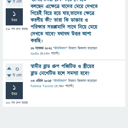
টি ভোট
বলছেন এক্ষেত্রে যাদের মেয়ে দেখতে
1
গিয়েই বিয়ে হয়ে যায়,তাদের ক্ষেত্রে
করণীয় কী? তারা কি ডাক্তার ও
উত্তর
পরিক্ষার সরঞ্জামাদি সাথে নিয়ে মেয়ে
519
বার দেখা হয়েছে
দেখতে যাবে? যথাযথ উত্তর আশা
করছি।
16 নভেম্বর 2022
"
জীববিজ্ঞান
" বিভাগে
জিজ্ঞাসা
করেছেন
Nadia
(
4,030
পয়েন্ট)
স্বামীর ব্লাড গ্রুপ পজিটিভ ও স্ত্রীয়ের
0
ব্লাড নেগেটিভ হলে সমস্যা হবে?
টি ভোট
03 এপ্রিল 2025
"
জীববিজ্ঞান
" বিভাগে
জিজ্ঞাসা
করেছেন
1
Fatema Tasnim
(
5,740
পয়েন্ট)
উত্তর
232
বার দেখা হয়েছে