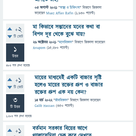
05 অগাস্ট 2021
"
স্বাস্থ্য ও চিকিৎসা
" বিভাগে
জিজ্ঞাসা
করেছেন
Muaz Affan Rafin
(
1,630
পয়েন্ট)
মা কিভাবে সন্তানের মনের কথা বা
+2
বিপদ দূর থেকে বুঝে যায়?
টি ভোট
26 অক্টোবর 2021
"
মনোবিজ্ঞান
" বিভাগে
জিজ্ঞাসা
করেছেন
1
Anupom
(
15,280
পয়েন্ট)
উত্তর
483
বার দেখা হয়েছে
মায়ের মাধ্যমেই একটি বাচ্চার সৃষ্টি
+1
হলেও মায়ের রক্তের গ্রুপ ও বাচ্চার
টি ভোট
রক্তের গ্রুপ এক নয় কেন?
3
14 মার্চ 2022
"
জীববিজ্ঞান
" বিভাগে
জিজ্ঞাসা
করেছেন
Galib Hassan
(
350
পয়েন্ট)
টি উত্তর
1,283
বার দেখা হয়েছে
বর্তমান সরকার বিয়ের আগে
+1
থ্যালাসেমিয়া চেক করে দেখতে