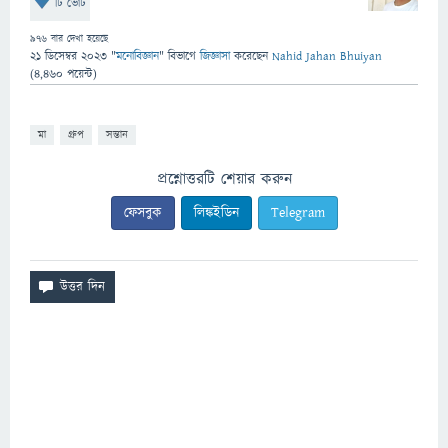
টি ভোট
976
বার দেখা হয়েছে
21 ডিসেম্বর 2023
"
মনোবিজ্ঞান
" বিভাগে
জিজ্ঞাসা
করেছেন
Nahid Jahan Bhuiyan
(
4,460
পয়েন্ট)
মা
গ্রুপ
সন্তান
প্রশ্নোত্তরটি শেয়ার করুন
ফেসবুক
লিঙ্কইডিন
Telegram