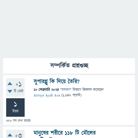
সম্পর্কিত প্রশ্নগুচ্ছ
সুপারগ্লু কি দিয়ে তৈরি?
+1
10 ফেব্রুয়ারি 2024
"
রসায়ন
" বিভাগে
জিজ্ঞাসা
করেছেন
টি ভোট
Asniya Ayub Ava
(
1,640
পয়েন্ট)
1
উত্তর
356
বার দেখা হয়েছে
মানুষের শরীরে ১১৮ টি মৌলের
+3