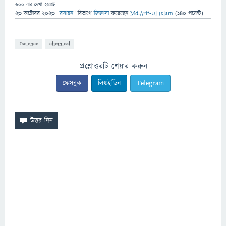
600
বার দেখা হয়েছে
23 অক্টোবর 2023
"
রসায়ন
" বিভাগে
জিজ্ঞাসা
করেছেন
Md.Arif-Ul Islam
(
140
পয়েন্ট)
#science
chemical
প্রশ্নোত্তরটি শেয়ার করুন
ফেসবুক
লিঙ্কইডিন
Telegram