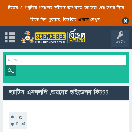
বিজ্ঞান ও প্রযুক্তির প্রশ্নোত্তর দুনিয়ায় আপনাকে স্বাগতম! প্রশ্ন-উত্তর দিয়ে
জিতে নিন পুরস্কার, বিস্তারিত
এখানে
দেখুন।
লগ ইন
ল্যাটিস এনথলপি ,অয়নের হাইডে‌শন কি???
0
টি ভোট