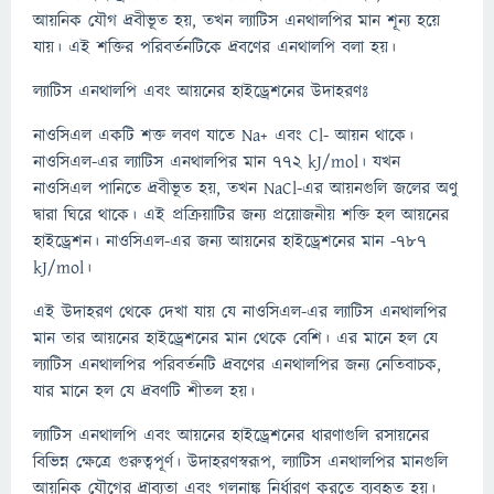
আয়নিক যৌগ দ্রবীভূত হয়, তখন ল্যাটিস এনথালপির মান শূন্য হয়ে
যায়। এই শক্তির পরিবর্তনটিকে দ্রবণের এনথালপি বলা হয়।
ল্যাটিস এনথালপি এবং আয়নের হাইড্রেশনের উদাহরণঃ
নাওসিএল একটি শক্ত লবণ যাতে Na+ এবং Cl- আয়ন থাকে।
নাওসিএল-এর ল্যাটিস এনথালপির মান 772 kJ/mol। যখন
নাওসিএল পানিতে দ্রবীভূত হয়, তখন NaCl-এর আয়নগুলি জলের অণু
দ্বারা ঘিরে থাকে। এই প্রক্রিয়াটির জন্য প্রয়োজনীয় শক্তি হল আয়নের
হাইড্রেশন। নাওসিএল-এর জন্য আয়নের হাইড্রেশনের মান -787
kJ/mol।
এই উদাহরণ থেকে দেখা যায় যে নাওসিএল-এর ল্যাটিস এনথালপির
মান তার আয়নের হাইড্রেশনের মান থেকে বেশি। এর মানে হল যে
ল্যাটিস এনথালপির পরিবর্তনটি দ্রবণের এনথালপির জন্য নেতিবাচক,
যার মানে হল যে দ্রবণটি শীতল হয়।
ল্যাটিস এনথালপি এবং আয়নের হাইড্রেশনের ধারণাগুলি রসায়নের
বিভিন্ন ক্ষেত্রে গুরুত্বপূর্ণ। উদাহরণস্বরূপ, ল্যাটিস এনথালপির মানগুলি
আয়নিক যৌগের দ্রাব্যতা এবং গলনাঙ্ক নির্ধারণ করতে ব্যবহৃত হয়।