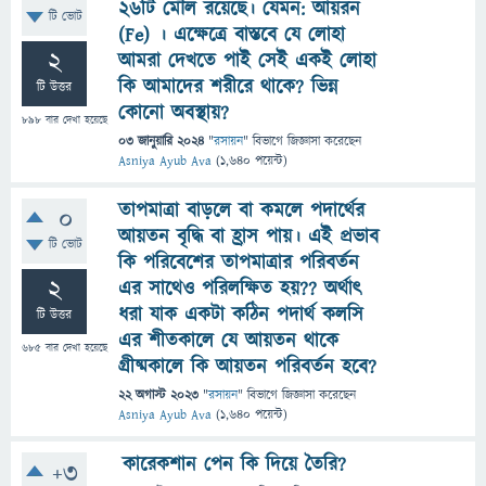
২৬টি মৌল রয়েছে। যেমন: আয়রন
টি ভোট
(Fe) । এক্ষেত্রে বাস্তবে যে লোহা
2
আমরা দেখতে পাই সেই একই লোহা
কি আমাদের শরীরে থাকে? ভিন্ন
টি উত্তর
কোনো অবস্থায়?
898
বার দেখা হয়েছে
03 জানুয়ারি 2024
"
রসায়ন
" বিভাগে
জিজ্ঞাসা
করেছেন
Asniya Ayub Ava
(
1,640
পয়েন্ট)
তাপমাত্রা বাড়লে বা কমলে পদার্থের
0
আয়তন বৃদ্ধি বা হ্রাস পায়। এই প্রভাব
টি ভোট
কি পরিবেশের তাপমাত্রার পরিবর্তন
2
এর সাথেও পরিলক্ষিত হয়?? অর্থাৎ
ধরা যাক একটা কঠিন পদার্থ কলসি
টি উত্তর
এর শীতকালে যে আয়তন থাকে
685
বার দেখা হয়েছে
গ্রীষ্মকালে কি আয়তন পরিবর্তন হবে?
22 অগাস্ট 2023
"
রসায়ন
" বিভাগে
জিজ্ঞাসা
করেছেন
Asniya Ayub Ava
(
1,640
পয়েন্ট)
কারেকশান পেন কি দিয়ে তৈরি?
+3