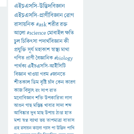
এইচএসসি-উদ্ভিদবিজ্ঞান
এইচএসসি-প্রাণীবিজ্ঞান
রোগ
রাসায়নিক
#ask
শরীর
রক্ত
আলো
#science
মোবাইল
ক্ষতি
চুল
চিকিৎসা
পদার্থবিজ্ঞান
কী
প্রযুক্তি
সূর্য
মহাকাশ
স্বাস্থ্য
মাথা
গণিত
প্রাণী
বৈজ্ঞানিক
#biology
পার্থক্য
এইচএসসি-আইসিটি
বিজ্ঞান
খাওয়া
গরম
#জানতে
শীতকাল
ডিম
বৃষ্টি
চাঁদ
কেন
কারণ
কাজ
বিদ্যুৎ
রং
সাপ
রাত
মনোবিজ্ঞান
শক্তি
উপকারিতা
লাল
আগুন
গাছ
মস্তিষ্ক
খাবার
সাদা
শব্দ
আবিষ্কার
দুধ
মাছ
উপায়
ঠাণ্ডা
হাত
মশা
স্বপ্ন
ব্যাথা
ভয়
তাপমাত্রা
বাতাস
গ্রহ
রসায়ন
কালো
গ্যাস
পা
উদ্ভিদ
পাখি