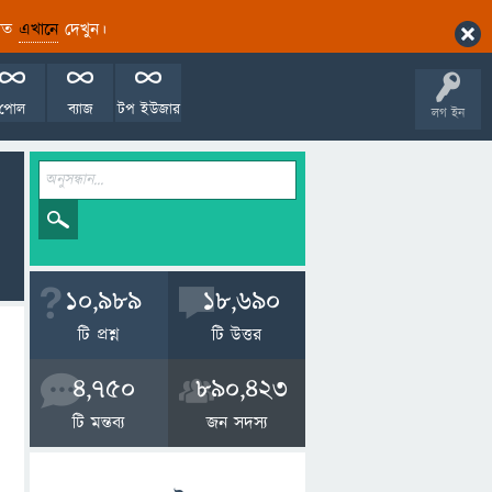
ারিত
এখানে
দেখুন।
পোল
ব্যাজ
টপ ইউজার
লগ ইন
10,989
18,690
টি প্রশ্ন
টি উত্তর
4,750
890,423
টি মন্তব্য
জন সদস্য