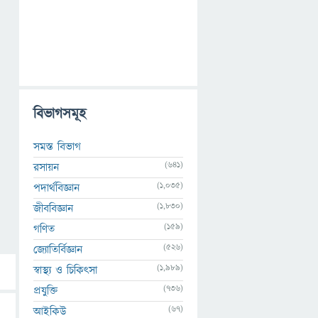
বিভাগসমূহ
সমস্ত বিভাগ
(641)
রসায়ন
(1,035)
পদার্থবিজ্ঞান
(1,830)
জীববিজ্ঞান
(159)
গণিত
(526)
জ্যোতির্বিজ্ঞান
(1,989)
স্বাস্থ্য ও চিকিৎসা
(736)
প্রযুক্তি
(67)
আইকিউ