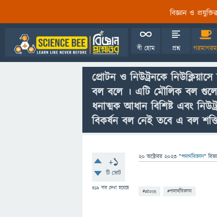
বিজ্ঞান ও প্রযুক্
বী হোম
প্রশ্ন
গরমাগরম
প্রোটন ও নিউট্রনকে নিউক্লিয়াস
বল বলে । এটি মৌলিক বল গুলোর ম
ধনাত্মক আধান বিশিষ্ট এবং নিউ
বিকর্ষন বল নেই তবে এ বল শক্
20 অক্টোবর 2023
"
পদার্থবিজ্ঞান
" বিভ
+1
টি ভোট
419
বার দেখা হয়েছে
#atom
#পদার্থবিজ্ঞান