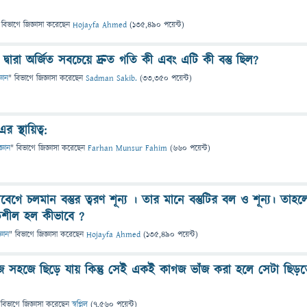
 বিভাগে
জিজ্ঞাসা
করেছেন
Hojayfa Ahmed
(
135,490
পয়েন্ট)
ু দ্বারা অর্জিত সবচেয়ে দ্রুত গতি কী এবং এটি কী বস্তু ছিল?
্ঞান
" বিভাগে
জিজ্ঞাসা
করেছেন
Sadman Sakib.
(
33,350
পয়েন্ট)
 স্থায়িত্ব:
জ্ঞান
" বিভাগে
জিজ্ঞাসা
করেছেন
Farhan Munsur Fahim
(
660
পয়েন্ট)
গে চলমান বস্তুর ত্বরণ শূন্য । তার মানে বস্তুটির বল ও শূন্য। তাহল
তিশীল হল কীভাবে ?
্ঞান
" বিভাগে
জিজ্ঞাসা
করেছেন
Hojayfa Ahmed
(
135,490
পয়েন্ট)
সহজে ছিড়ে যায় কিন্তু সেই একই কাগজ ভাঁজ করা হলে সেটা ছিড়
 বিভাগে
জিজ্ঞাসা
করেছেন
স্বপ্নিল
(
7,560
পয়েন্ট)