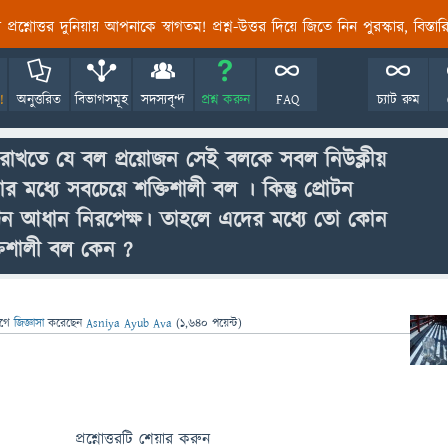
তির প্রশ্নোত্তর দুনিয়ায় আপনাকে স্বাগতম! প্রশ্ন-উত্তর দিয়ে জিতে নিন পুরস্কার, বিস্ত
!
অনুত্তরিত
বিভাগসমূহ
সদস্যবৃন্দ
প্রশ্ন করুন
FAQ
চ্যাট রুম
ে রাখতে যে বল প্রয়োজন সেই বলকে সবল নিউক্লীয়
ধ্যে সবচেয়ে শক্তিশালী বল । কিন্তু প্রোটন
ট্রন আধান নিরপেক্ষ। তাহলে এদের মধ্যে তো কোন
তিশালী বল কেন ?
াগে
জিজ্ঞাসা
করেছেন
Asniya Ayub Ava
(
1,640
পয়েন্ট)
প্রশ্নোত্তরটি শেয়ার করুন