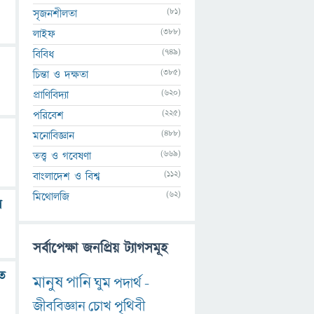
(81)
সৃজনশীলতা
(388)
লাইফ
(749)
বিবিধ
(385)
চিন্তা ও দক্ষতা
(620)
প্রাণিবিদ্যা
(225)
পরিবেশ
(488)
মনোবিজ্ঞান
(669)
তত্ত্ব ও গবেষণা
(112)
বাংলাদেশ ও বিশ্ব
(62)
মিথোলজি
ে
সর্বাপেক্ষা জনপ্রিয় ট্যাগসমূহ
তে
মানুষ
পানি
ঘুম
পদার্থ
-
জীববিজ্ঞান
চোখ
পৃথিবী