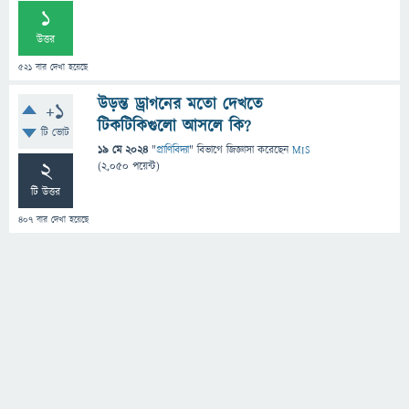
1
উত্তর
521
বার দেখা হয়েছে
উড়ন্ত ড্রাগনের মতো দেখতে
+1
টিকটিকিগুলো আসলে কি?
টি ভোট
19 মে 2024
"
প্রাণিবিদ্যা
" বিভাগে
জিজ্ঞাসা
করেছেন
MIS
2
(
2,050
পয়েন্ট)
টি উত্তর
407
বার দেখা হয়েছে