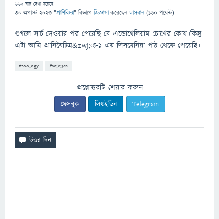
663
বার দেখা হয়েছে
30 অগাস্ট 2023
"
প্রাণিবিদ্যা
" বিভাগে
জিজ্ঞাসা
করেছেন
তাসবান
(
160
পয়েন্ট)
গুগলে সার্চ দেওয়ার পর পেয়েছি যে এন্ডোথেলিয়াম চোখের কোষ।কিন্তু
এটা আমি প্রানিবৈচিত্র&zwj;্য-১ এর লিসমেনিয়া পাঠ থেকে পেয়েছি।
#zoology
#science
প্রশ্নোত্তরটি শেয়ার করুন
ফেসবুক
লিঙ্কইডিন
Telegram