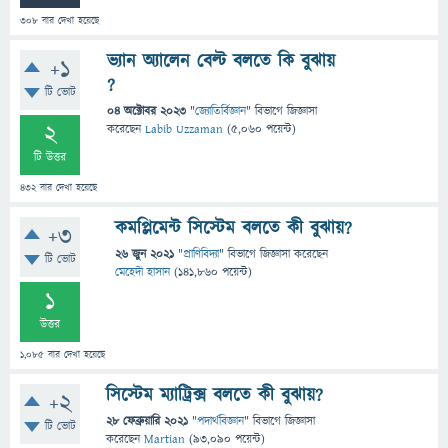
308
বার দেখা হয়েছে
ভ্যান অ্যালেন বেল্ট বলতে কি বুঝায়
+1
?
টি ভোট
04 অক্টোবর 2023
"
জ্যোতির্বিজ্ঞান
" বিভাগে
জিজ্ঞাসা
2
করেছেন
Labib Uzzaman
(
5,060
পয়েন্ট)
টি উত্তর
432
বার দেখা হয়েছে
কমপ্লিমেন্ট সিস্টেম বলতে কী বুঝায়?
+3
26 জুন 2021
"
প্রাণিবিদ্যা
" বিভাগে
জিজ্ঞাসা
করেছেন
টি ভোট
মেহেদী হাসান
(
141,860
পয়েন্ট)
1
উত্তর
1,085
বার দেখা হয়েছে
সিস্টেম ম্যাট্রিক্স বলতে কী বুঝায়?
+2
28 ফেব্রুয়ারি 2021
"
পদার্থবিজ্ঞান
" বিভাগে
জিজ্ঞাসা
টি ভোট
করেছেন
Martian
(
93,090
পয়েন্ট)