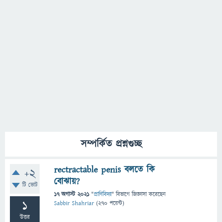
সম্পর্কিত প্রশ্নগুচ্ছ
rectractable penis বলতে কি
+2
বোঝায়?
টি ভোট
17 অগাস্ট 2021
"
প্রাণিবিদ্যা
" বিভাগে
জিজ্ঞাসা
করেছেন
1
Sabbir Shahriar
(
270
পয়েন্ট)
উত্তর