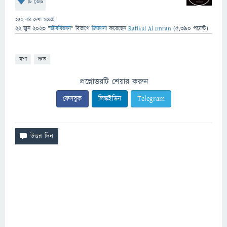
টি ভোট
252
বার দেখা হয়েছে
22 জুন 2023
"
জীববিজ্ঞান
" বিভাগে
জিজ্ঞাসা
করেছেন
Rafikul Al Imran
(
5,390
পয়েন্ট)
মশা
দ্রুত
প্রশ্নোত্তরটি শেয়ার করুন
ফেসবুক
লিঙ্কইডিন
Telegram