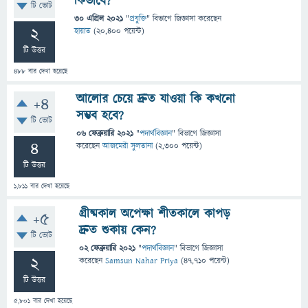
কিভাবে?
টি ভোট
30 এপ্রিল 2021
"
প্রযুক্তি
" বিভাগে
জিজ্ঞাসা
করেছেন
2
হায়াত
(
20,400
পয়েন্ট)
টি উত্তর
488
বার দেখা হয়েছে
আলোর চেয়ে দ্রুত যাওয়া কি কখনো
+4
সম্ভব হবে?
টি ভোট
06 ফেব্রুয়ারি 2021
"
পদার্থবিজ্ঞান
" বিভাগে
জিজ্ঞাসা
4
করেছেন
আজমেরী সুলতানা
(
2,300
পয়েন্ট)
টি উত্তর
1,811
বার দেখা হয়েছে
গ্রীষ্মকাল অপেক্ষা শীতকালে কাপড়
+5
দ্রুত শুকায় কেন?
টি ভোট
02 ফেব্রুয়ারি 2021
"
পদার্থবিজ্ঞান
" বিভাগে
জিজ্ঞাসা
2
করেছেন
Samsun Nahar Priya
(
47,710
পয়েন্ট)
টি উত্তর
5,801
বার দেখা হয়েছে