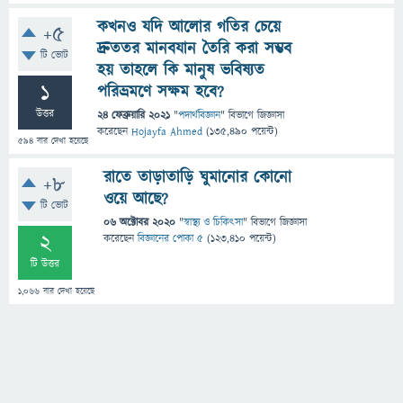
কখনও যদি আলোর গতির চেয়ে
+5
দ্রুততর মানবযান তৈরি করা সম্ভব
টি ভোট
হয় তাহলে কি মানুষ ভবিষ্যত
1
পরিভ্রমণে সক্ষম হবে?
উত্তর
24 ফেব্রুয়ারি 2021
"
পদার্থবিজ্ঞান
" বিভাগে
জিজ্ঞাসা
করেছেন
Hojayfa Ahmed
(
135,490
পয়েন্ট)
594
বার দেখা হয়েছে
রাতে তাড়াতাড়ি ঘুমানোর কোনো
+8
ওয়ে আছে?
টি ভোট
06 অক্টোবর 2020
"
স্বাস্থ্য ও চিকিৎসা
" বিভাগে
জিজ্ঞাসা
2
করেছেন
বিজ্ঞানের পোকা ৫
(
123,410
পয়েন্ট)
টি উত্তর
1,066
বার দেখা হয়েছে