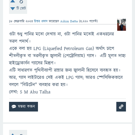
0
টি ভোট
18 ফেব্রুয়ারি 2023
উত্তর প্রদান
করেছেন
Ashim Datta
(
3,220
পয়েন্ট)
ওটা শুধু পানির মতো দেখায় না, ওটা পানির মতোই একধরনের
তরল পদার্থ।
একে বলা হয় LPG (Liquefied Petroleum Gas) অর্থাৎ চাপে
শীতলীকৃত বা তরলীকৃত জ্বালানী (পেট্রোলিয়াম) গ্যাস। এটি মূলত দাহ্য
হাইড্রোকার্বন গ্যাসের মিশ্রণ।
এটি সাধারণত পৃথিবীব্যাপী রান্নার জন্য জ্বালানী হিসেবে ব্যবহৃত হয়।
আর, গ্যাস লাইটারেও সেই একই LPG গ্যাস; আরও স্পেসিফিকভাবে
বললে "বিউটেন" ব্যবহার করা হয়।
লেখা: S M Abu Talha