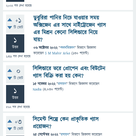
2,022
বার দেখা হয়েছে
ডুবুরিরা পানির নিচে যাওয়ার সময়
+1
অক্সিজেন এর সাথে নাইট্রোজেন গ্যাস
টি ভোট
এর মিশ্রন কেনো সিলিন্ডারে নিয়ে
1
যায়?
উত্তর
06 অক্টোবর 2022
"
পদার্থবিজ্ঞান
" বিভাগে
জিজ্ঞাসা
করেছেন
S M Mahir Arko
(
130
পয়েন্ট)
1,411
বার দেখা হয়েছে
সিলিন্ডারে ভরে প্রোপেন এবং বিউটেন
0
গ্যাস বিক্রি করা হয় কেন?
টি ভোট
15 নভেম্বর 2022
"
রসায়ন
" বিভাগে
জিজ্ঞাসা
করেছেন
1
Nadia
(
4,030
পয়েন্ট)
উত্তর
562
বার দেখা হয়েছে
সিমেন্ট শিল্পে কেন প্রাকৃতিক গ্যাস
+3
প্রয়োজন?
টি ভোট
25 সেপ্টেম্বর 2022
"
রসায়ন
" বিভাগে
জিজ্ঞাসা
করেছেন