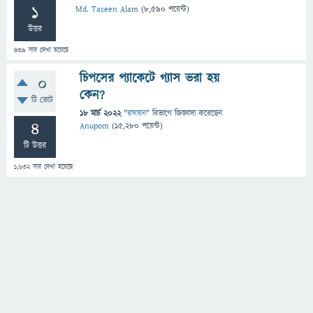
1
Md. Taseen Alam
(
8,590
পয়েন্ট)
উত্তর
439
বার দেখা হয়েছে
চিপসের প্যাকেটে গ্যাস ভরা হয়
0
কেন?
টি ভোট
18 মার্চ 2022
"
রসায়ন
" বিভাগে
জিজ্ঞাসা
করেছেন
4
Anupom
(
15,280
পয়েন্ট)
টি উত্তর
1,632
বার দেখা হয়েছে