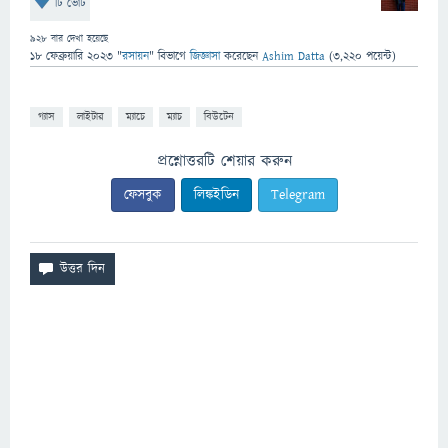
টি ভোট
928
বার দেখা হয়েছে
18 ফেব্রুয়ারি 2023
"
রসায়ন
" বিভাগে
জিজ্ঞাসা
করেছেন
Ashim Datta
(
3,220
পয়েন্ট)
গ্যাস
লাইটার
ম্যাচে
ম্যাচ
বিউটেন
প্রশ্নোত্তরটি শেয়ার করুন
ফেসবুক
লিঙ্কইডিন
Telegram