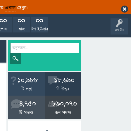
ারিত
এখানে
দেখুন।
পোল
ব্যাজ
টপ ইউজার
লগ ইন
10,988
18,690
টি প্রশ্ন
টি উত্তর
4,750
890,073
টি মন্তব্য
জন সদস্য