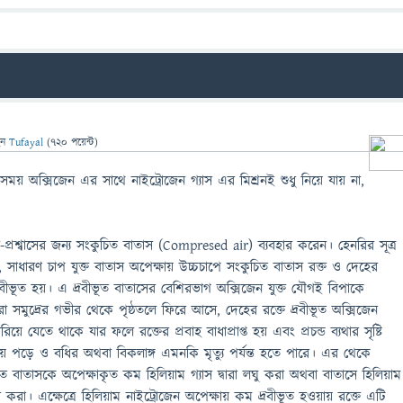
েন
Tufayal
(
720
পয়েন্ট)
 সময় অক্সিজেন এর সাথে নাইট্রোজেন গ্যাস এর মিশ্রনই শুধু নিয়ে যায় না,
বাস-প্রশ্বাসের জন্য সংকুচিত বাতাস (Compresed air) ব্যবহার করেন। হেনরির সূত্র
াধারণ চাপ যুক্ত বাতাস অপেক্ষায় উচ্চচাপে সংকুচিত বাতাস রক্ত ও দেহের
 দ্রবীভূত হয়। এ দ্রবীভূত বাতাসের বেশিরভাগ অক্সিজেন যুক্ত যৌগই বিপাকে
া সমুদ্রের গভীর থেকে পৃষ্ঠতলে ফিরে আসে, দেহের রক্তে দ্রবীভূত অক্সিজেন
ে যেতে থাকে যার ফলে রক্তের প্রবাহ বাধাপ্রাপ্ত হয় এবং প্রচন্ড ব্যথার সৃষ্টি
়ে পড়ে ও বধির অথবা বিকলাঙ্গ এমনকি মৃত্যু পর্যন্ত হতে পারে। এর থেকে
ত বাতাসকে অপেক্ষাকৃত কম হিলিয়াম গ্যাস দ্বারা লঘু করা অথবা বাতাসে হিলিয়াম
 করা। এক্ষেত্রে হিলিয়াম নাইট্রোজেন অপেক্ষায় কম দ্রবীভূত হওয়ায় রক্তে এটি