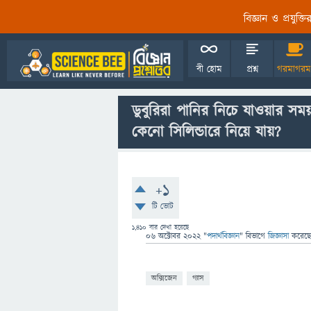
বিজ্ঞান ও প্রযুক্
বী হোম
প্রশ্ন
গরমাগরম
ডুবুরিরা পানির নিচে যাওয়ার সম
কেনো সিলিন্ডারে নিয়ে যায়?
+1
টি ভোট
1,410
বার দেখা হয়েছে
06 অক্টোবর 2022
"
পদার্থবিজ্ঞান
" বিভাগে
জিজ্ঞাসা
করেছ
অক্সিজেন
গ্যাস