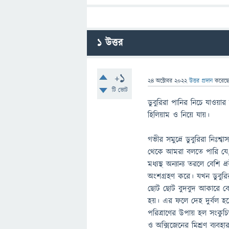
1
উত্তর
+1
24 অক্টোবর 2022
উত্তর প্রদান
করেছ
টি ভোট
ডুবুরিরা পানির নিচে যাওয়ার
হিলিয়াম ও নিয়ে যায়।
গভীর সমুদ্রে ডুবুরিরা নিঃশ্
থেকে আমরা বলতে পারি যে, স
মধ্যস্থ অন্যান্য তরলে বেশি
অংশগ্রহণ করে। যখন ডুবুরির
ছোট ছোট বুদবুদ আকারে বেরিয়
হয়। এর ফলে দেহ দুর্বল হয
পরিত্রাণের উপায় হল সংকুচি
ও অক্সিজেনের মিশ্রণ ব্যবহার