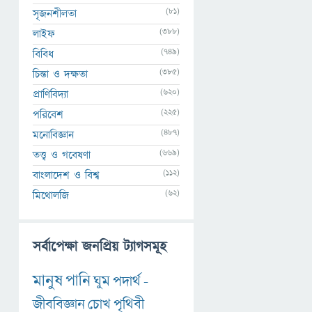
(81)
সৃজনশীলতা
(388)
লাইফ
(749)
বিবিধ
(385)
চিন্তা ও দক্ষতা
(620)
প্রাণিবিদ্যা
(225)
পরিবেশ
(487)
মনোবিজ্ঞান
(669)
তত্ত্ব ও গবেষণা
(112)
বাংলাদেশ ও বিশ্ব
(62)
মিথোলজি
সর্বাপেক্ষা জনপ্রিয় ট্যাগসমূহ
মানুষ
পানি
ঘুম
পদার্থ
-
জীববিজ্ঞান
চোখ
পৃথিবী