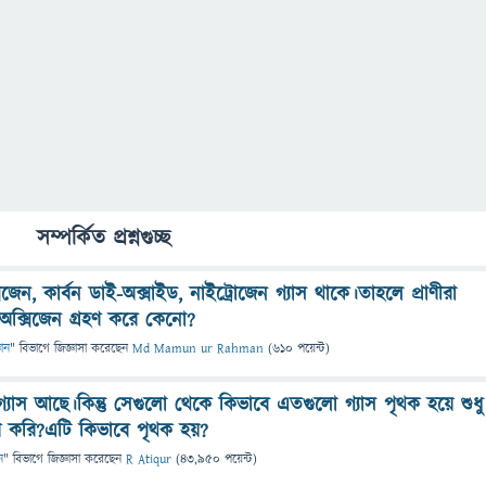
সম্পর্কিত প্রশ্নগুচ্ছ
িজেন, কার্বন ডাই-অক্সাইড, নাইট্রোজেন গ্যাস থাকে।তাহলে প্রাণীরা
ু অক্সিজেন গ্রহণ করে কেনো?
ঞান
" বিভাগে
জিজ্ঞাসা
করেছেন
Md Mamun ur Rahman
(
610
পয়েন্ট)
গ্যাস আছে।কিন্তু সেগুলো থেকে কিভাবে এতগুলো গ্যাস পৃথক হয়ে শুধু
রহণ করি?এটি কিভাবে পৃথক হয়?
ন
" বিভাগে
জিজ্ঞাসা
করেছেন
R Atiqur
(
43,950
পয়েন্ট)