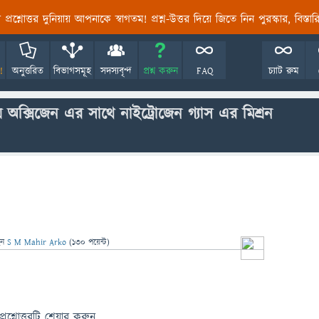
তির প্রশ্নোত্তর দুনিয়ায় আপনাকে স্বাগতম! প্রশ্ন-উত্তর দিয়ে জিতে নিন পুরস্কার, বিস্ত
!
অনুত্তরিত
বিভাগসমূহ
সদস্যবৃন্দ
প্রশ্ন করুন
FAQ
চ্যাট রুম
য় অক্সিজেন এর সাথে নাইট্রোজেন গ্যাস এর মিশ্রন
েন
S M Mahir Arko
(
130
পয়েন্ট)
প্রশ্নোত্তরটি শেয়ার করুন