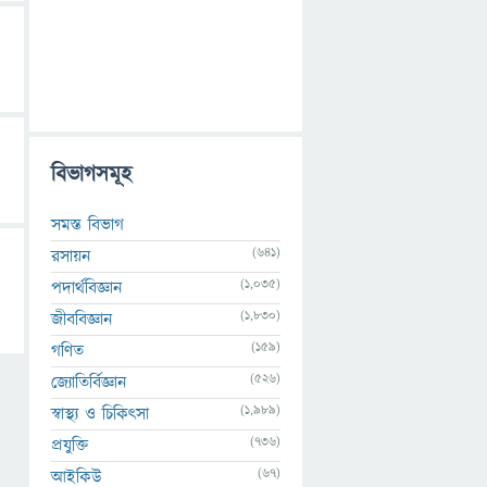
বিভাগসমূহ
সমস্ত বিভাগ
(641)
রসায়ন
(1,035)
পদার্থবিজ্ঞান
(1,830)
জীববিজ্ঞান
(159)
গণিত
(526)
জ্যোতির্বিজ্ঞান
(1,989)
স্বাস্থ্য ও চিকিৎসা
(736)
প্রযুক্তি
(67)
আইকিউ