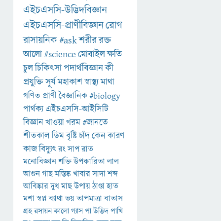
এইচএসসি-উদ্ভিদবিজ্ঞান
এইচএসসি-প্রাণীবিজ্ঞান
রোগ
রাসায়নিক
#ask
শরীর
রক্ত
আলো
#science
মোবাইল
ক্ষতি
চুল
চিকিৎসা
পদার্থবিজ্ঞান
কী
প্রযুক্তি
সূর্য
মহাকাশ
স্বাস্থ্য
মাথা
গণিত
প্রাণী
বৈজ্ঞানিক
#biology
পার্থক্য
এইচএসসি-আইসিটি
বিজ্ঞান
খাওয়া
গরম
#জানতে
শীতকাল
ডিম
বৃষ্টি
চাঁদ
কেন
কারণ
কাজ
বিদ্যুৎ
রং
সাপ
রাত
মনোবিজ্ঞান
শক্তি
উপকারিতা
লাল
আগুন
গাছ
মস্তিষ্ক
খাবার
সাদা
শব্দ
আবিষ্কার
দুধ
মাছ
উপায়
ঠাণ্ডা
হাত
মশা
স্বপ্ন
ব্যাথা
ভয়
তাপমাত্রা
বাতাস
গ্রহ
রসায়ন
কালো
গ্যাস
পা
উদ্ভিদ
পাখি