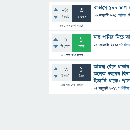
বাতাসে ১০০ ভাগ 
+6
3
03 জানুয়ারি 2021
"
লাইফ
" ব
টি ভোট
টি উত্তর
806
বার দেখা হয়েছে
মাছ পানির নিচে অ
0
1
20 ফেব্রুয়ারি 2022
"
জীববিজ্ঞ
টি ভোট
উত্তর
750
বার দেখা হয়েছে
আমরা বেঁচে থাকার 
+3
1
অনেক ধরনের বিষাক্
টি ভোট
উত্তর
ইত্যাদি থাকে। শ্
541
বার দেখা হয়েছে
04 জানুয়ারি 2022
"
প্রাণিবিদ্যা