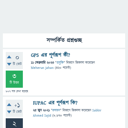
সম্পর্কিত প্রশ্নগুচ্ছ
GPS এর পূর্ণরূপ কী?
0
11 ফেব্রুয়ারি 2023
"
প্রযুক্তি
" বিভাগে
জিজ্ঞাসা
করেছেন
টি ভোট
Meherun jahan
(
420
পয়েন্ট)
3
টি উত্তর
807
বার দেখা হয়েছে
IUPAC এর পূর্ণরূপ কি?
+1
25 জুন 2021
"
রসায়ন
" বিভাগে
জিজ্ঞাসা
করেছেন
Sabbir
টি ভোট
Ahmed Sajid
(
8,670
পয়েন্ট)
2