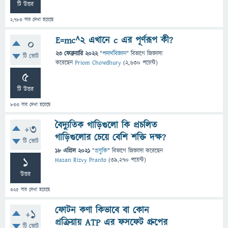
টি উত্তর
2,783
বার দেখা হয়েছে
E=mc^2 এখানে c এর পূর্ণরূপ কী?
0
23 ফেব্রুয়ারি 2022
"
পদার্থবিজ্ঞান
" বিভাগে
জিজ্ঞাসা
টি ভোট
করেছেন
Priom Chowdhury
(
2,630
পয়েন্ট)
5
টি উত্তর
833
বার দেখা হয়েছে
বৈদ্যুতিক গাড়িগুলো কি প্রচলিত
+3
গাড়িগুলোর চেয়ে বেশি শক্তি দক্ষ?
টি ভোট
18 এপ্রিল 2021
"
প্রযুক্তি
" বিভাগে
জিজ্ঞাসা
করেছেন
1
Hasan Rizvy Pranto
(
39,270
পয়েন্ট)
উত্তর
325
বার দেখা হয়েছে
ফোটন কণা কিভাবে বা কোন
+1
প্রক্রিয়ায় ATP এর ফসফেট গ্রুপের
টি ভোট