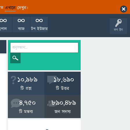
ারিত
এখানে
দেখুন।
পোল
ব্যাজ
টপ ইউজার
লগ ইন
10,989
18,690
টি প্রশ্ন
টি উত্তর
4,750
890,489
টি মন্তব্য
জন সদস্য