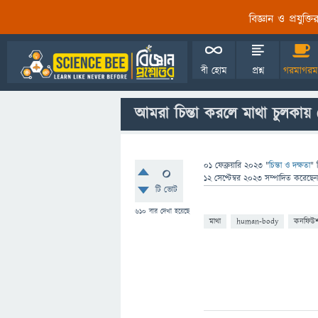
বিজ্ঞান ও প্রযুক্
বী হোম
প্রশ্ন
গরমাগরম
আমরা চিন্তা করলে মাথা চুলকায
01 ফেব্রুয়ারি 2023
"
চিন্তা ও দক্ষতা
" 
0
12 সেপ্টেম্বর 2023
সম্পাদিত
করেছে
টি ভোট
610
বার দেখা হয়েছে
মাথা
human-body
কনফিউশ