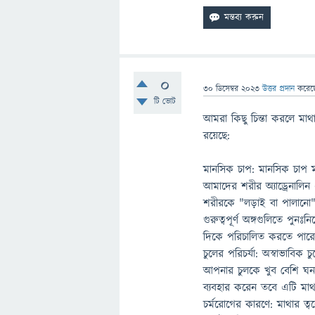
0
30 ডিসেম্বর 2023
উত্তর প্রদান
করে
টি ভোট
আমরা কিছু চিন্তা করলে মাথা
রয়েছে:
মানসিক চাপ: মানসিক চাপ 
আমাদের শরীর অ্যাড্রেনাল
শরীরকে "লড়াই বা পালানো"
গুরুত্বপূর্ণ অঙ্গগুলিতে পুনঃ
দিকে পরিচালিত করতে পার
চুলের পরিচর্যা: অস্বাভাবিক
আপনার চুলকে খুব বেশি ঘন ঘ
ব্যবহার করেন তবে এটি মাথ
চর্মরোগের কারণে: মাথার ত্