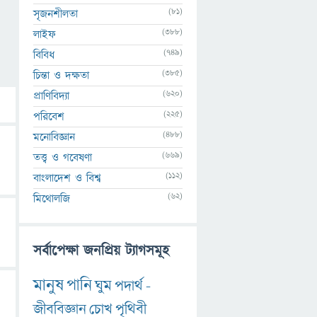
(81)
সৃজনশীলতা
(388)
লাইফ
(749)
বিবিধ
(385)
চিন্তা ও দক্ষতা
(620)
প্রাণিবিদ্যা
(225)
পরিবেশ
(488)
মনোবিজ্ঞান
(669)
তত্ত্ব ও গবেষণা
(112)
বাংলাদেশ ও বিশ্ব
(62)
মিথোলজি
সর্বাপেক্ষা জনপ্রিয় ট্যাগসমূহ
মানুষ
পানি
ঘুম
পদার্থ
-
জীববিজ্ঞান
চোখ
পৃথিবী