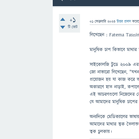
+1
01 ফেব্রুয়ারি 2023
উত্তর প্রদান
করে
টি ভোট
লিখেছেন : Fatema Tasni
মানুষিক চাপ কিভাবে মাথার 
সাইকোলজি টুডে ২০০৯ এর এ
জো নাভারো লিখেছেন, "যখন 
প্রয়োজন হয় যা কাজ করে অ
অকারণে হাত নাড়াই, কপালে 
এই আচরণগুলো নিজেদের কে 
যে আমাদের মানুষিক চাপের 
অন্যদিকে মেডিক্যালের ভাষায
আমাদের মাথার ত্বক তৈলাক্ত হ
ত্বক চুলকায়।