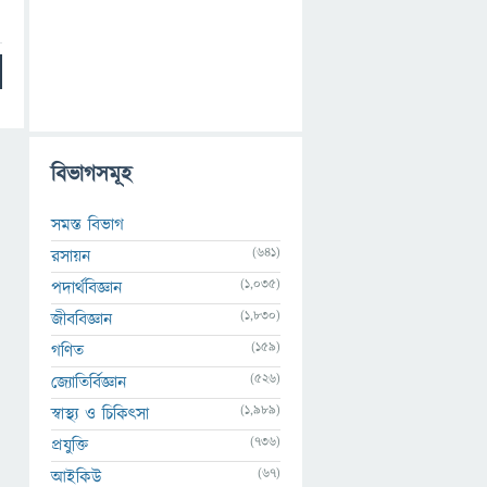
বিভাগসমূহ
সমস্ত বিভাগ
(641)
রসায়ন
(1,035)
পদার্থবিজ্ঞান
(1,830)
জীববিজ্ঞান
(159)
গণিত
(526)
জ্যোতির্বিজ্ঞান
(1,989)
স্বাস্থ্য ও চিকিৎসা
(736)
প্রযুক্তি
(67)
আইকিউ