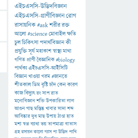
এইচএসসি-উদ্ভিদবিজ্ঞান
এইচএসসি-প্রাণীবিজ্ঞান
রোগ
রাসায়নিক
#ask
শরীর
রক্ত
আলো
#science
মোবাইল
ক্ষতি
চুল
চিকিৎসা
পদার্থবিজ্ঞান
কী
প্রযুক্তি
সূর্য
মহাকাশ
স্বাস্থ্য
মাথা
গণিত
প্রাণী
বৈজ্ঞানিক
#biology
পার্থক্য
এইচএসসি-আইসিটি
বিজ্ঞান
খাওয়া
গরম
#জানতে
শীতকাল
ডিম
বৃষ্টি
চাঁদ
কেন
কারণ
কাজ
বিদ্যুৎ
রং
সাপ
রাত
মনোবিজ্ঞান
শক্তি
উপকারিতা
লাল
আগুন
গাছ
মস্তিষ্ক
খাবার
সাদা
শব্দ
আবিষ্কার
দুধ
মাছ
উপায়
ঠাণ্ডা
হাত
মশা
স্বপ্ন
ব্যাথা
ভয়
তাপমাত্রা
বাতাস
গ্রহ
রসায়ন
কালো
গ্যাস
পা
উদ্ভিদ
পাখি