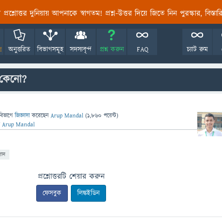
তির প্রশ্নোত্তর দুনিয়ায় আপনাকে স্বাগতম! প্রশ্ন-উত্তর দিয়ে জিতে নিন পুরস্কার, বিস্ত
!
অনুত্তরিত
বিভাগসমূহ
সদস্যবৃন্দ
প্রশ্ন করুন
FAQ
চ্যাট রুম
় কেনো?
বিভাগে
জিজ্ঞাসা
করেছেন
Arup Mandal
(
1,860
পয়েন্ট)
ন
Arup Mandal
ান
প্রশ্নোত্তরটি শেয়ার করুন
ফেসবুক
লিঙ্কইডিন