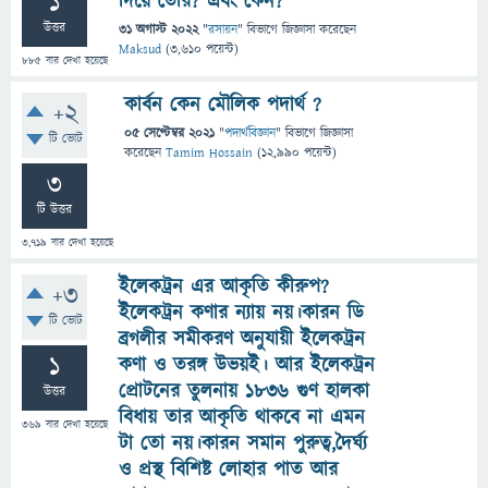
1
দিয়ে তৈরি? এবং কেন?
উত্তর
31 অগাস্ট 2022
"
রসায়ন
" বিভাগে
জিজ্ঞাসা
করেছেন
Maksud
(
3,610
পয়েন্ট)
885
বার দেখা হয়েছে
কার্বন কেন মৌলিক পদার্থ ?
+2
05 সেপ্টেম্বর 2021
"
পদার্থবিজ্ঞান
" বিভাগে
জিজ্ঞাসা
টি ভোট
করেছেন
Tamim Hossain
(
12,990
পয়েন্ট)
3
টি উত্তর
3,719
বার দেখা হয়েছে
ইলেকট্রন এর আকৃতি কীরুপ?
+3
ইলেকট্রন কণার ন্যায় নয়।কারন ডি
টি ভোট
ব্রগলীর সমীকরণ অনুযায়ী ইলেকট্রন
1
কণা ও তরঙ্গ উভয়ই। আর ইলেকট্রন
প্রোটনের তুলনায় ১৮৩৬ গুণ হালকা
উত্তর
বিধায় তার আকৃতি থাকবে না এমন
369
বার দেখা হয়েছে
টা তো নয়।কারন সমান পুরুত্ব,দৈর্ঘ্য
ও প্রস্থ বিশিষ্ট লোহার পাত আর