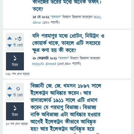
কাগজের ভরের মধ্যে অনেক তফাৎ।
তবে?
15 মে 2022
"
রসায়ন
" বিভাগে
জিজ্ঞাসা
করেছেন
Wafy
Abrar
(
150
পয়েন্ট)
যদি পরমাণুর মধ্যে প্রোটন, নিউট্রন ও
+3
কোয়ার্ক থাকে, তাহলে এটি সবচেয়ে
টি ভোট
ক্ষুদ্র কণা হয় কী করে?
1
28 ফেব্রুয়ারি 2021
"
রসায়ন
" বিভাগে
জিজ্ঞাসা
করেছেন
Hojayfa Ahmed
(
135,490
পয়েন্ট)
উত্তর
540
বার দেখা হয়েছে
বিজ্ঞানী জে. জে. থমসন ১৮৯৭ সালে
0
ইলেকট্রন আবিষ্কার করেন। আর
টি ভোট
রাদারফোর্ড ১৯১১ সালে এটি প্রমাণ
1
করেন যে পরমাণু বিভাজ্য। বিভাজ্য
নাকি অবিভাজ্য এটা আবিষ্কার হওয়ার
উত্তর
আগেই ইলেকট্রন কীভাবে আবিষ্কৃত
97
বার দেখা হয়েছে
হয়? আর ইলেকট্রন আবিষ্কৃত হয়ে