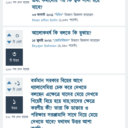
এবং কমানোর পর কি ত্বক সাদা হয়ে
2,122
বার দেখা হয়েছে
যাবে?
03 অগাস্ট 2021
"
বিবিধ
" বিভাগে
জিজ্ঞাসা
করেছেন
Muaz Affan Rafin
(
1,630
পয়েন্ট)
আলোকবর্ষ কি বলতে কি বুঝায়?
0
15 জুলাই 2022
"
জ্যোতির্বিজ্ঞান
" বিভাগে
জিজ্ঞাসা
করেছেন
টি ভোট
Reyajur Rahman
(
9,290
পয়েন্ট)
3
টি উত্তর
1,120
বার দেখা হয়েছে
বর্তমান সরকার বিয়ের আগে
+1
থ্যালাসেমিয়া চেক করে দেখতে
টি ভোট
বলছেন এক্ষেত্রে যাদের মেয়ে দেখতে
1
গিয়েই বিয়ে হয়ে যায়,তাদের ক্ষেত্রে
করণীয় কী? তারা কি ডাক্তার ও
উত্তর
পরিক্ষার সরঞ্জামাদি সাথে নিয়ে মেয়ে
520
বার দেখা হয়েছে
দেখতে যাবে? যথাযথ উত্তর আশা