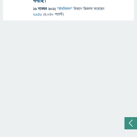
করছি।
16 নভেম্বর 2022
"
জীববিজ্ঞান
" বিভাগে
জিজ্ঞাসা
করেছেন
Nadia
(
4,030
পয়েন্ট)