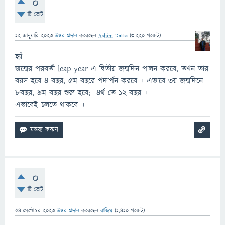
0
টি ভোট
12 জানুয়ারি 2023
উত্তর প্রদান
করেছেন
Ashim Datta
(
3,220
পয়েন্ট)
হ্যাঁ
জন্মের পরবর্তী leap year এ দ্বিতীয় জন্মদিন পালন করবে, তখন তার
বয়স হবে ৪ বছর, ৫ম বছরে পদার্পন করবে । এভাবে ৩য় জন্মদিনে
৮বছর, ৯ম বছর শুরু হবে; ৪র্থ তে ১২ বছর ।
এভাবেই চলতে থাকবে ।
0
টি ভোট
24 সেপ্টেম্বর 2023
উত্তর প্রদান
করেছেন
রাজিম
(
1,410
পয়েন্ট)