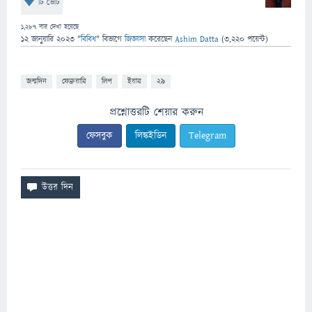
টি ভোট
1,287
বার দেখা হয়েছে
12 জানুয়ারি 2023
"
বিবিধ
" বিভাগে
জিজ্ঞাসা
করেছেন
Ashim Datta
(
3,220
পয়েন্ট)
জন্মদিন
ফেব্রুয়ারি
লিপ
ইয়ার
২৯
প্রশ্নোত্তরটি শেয়ার করুন
ফেসবুক
লিঙ্কইডিন
Telegram