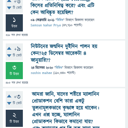
+6
কিসের প্রতিনিধিত্ব করে? এবং এটি
টি ভোট
কেন আবিষ্কৃত হয়েছিল?
1
09 ফেব্রুয়ারি 2021
"
বিবিধ
" বিভাগে
জিজ্ঞাসা
করেছেন
Samsun Nahar Priya
(
47,710
পয়েন্ট)
উত্তর
318
বার দেখা হয়েছে
নিউটনের জন্মদিন দুইদিন পালন হয়
+9
কেন?25 ডিসেম্বর আরেকটা 4
টি ভোট
জানুয়ারি??
3
24 ডিসেম্বর 2020
"
বিবিধ
" বিভাগে
জিজ্ঞাসা
করেছেন
noshin mahee
(
110,340
পয়েন্ট)
টি উত্তর
485
বার দেখা হয়েছে
আমরা জানি, যাদের শরীরে ম্যালানিন
+3
প্রোডাকশন বেশি তারা একটু
টি ভোট
তুলনামূলকভাবে কৃষ্ণাঙ্গ হয়ে থাকেন।
2
এখন প্রশ্ন হচ্ছে, ম্যালানিন
প্রোডাকশন কিভাবে কমানো যায়?
টি উত্তর