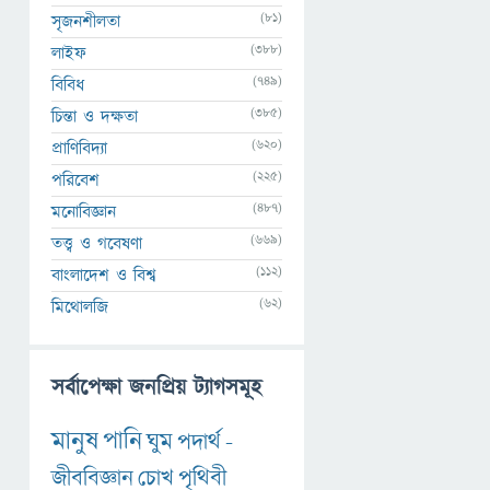
(81)
সৃজনশীলতা
(388)
লাইফ
(749)
বিবিধ
(385)
চিন্তা ও দক্ষতা
(620)
প্রাণিবিদ্যা
(225)
পরিবেশ
(487)
মনোবিজ্ঞান
(669)
তত্ত্ব ও গবেষণা
(112)
বাংলাদেশ ও বিশ্ব
(62)
মিথোলজি
সর্বাপেক্ষা জনপ্রিয় ট্যাগসমূহ
মানুষ
পানি
ঘুম
পদার্থ
-
জীববিজ্ঞান
চোখ
পৃথিবী