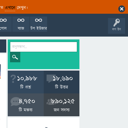
ারিত
এখানে
দেখুন।
পোল
ব্যাজ
টপ ইউজার
লগ ইন
10,988
18,690
টি প্রশ্ন
টি উত্তর
4,750
890,125
টি মন্তব্য
জন সদস্য
?