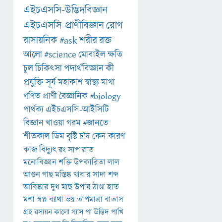
এইচএসসি-উদ্ভিদবিজ্ঞান
এইচএসসি-প্রাণীবিজ্ঞান
রোগ
রাসায়নিক
#ask
শরীর
রক্ত
আলো
#science
মোবাইল
ক্ষতি
চুল
চিকিৎসা
পদার্থবিজ্ঞান
কী
প্রযুক্তি
সূর্য
মহাকাশ
স্বাস্থ্য
মাথা
গণিত
প্রাণী
বৈজ্ঞানিক
#biology
পার্থক্য
এইচএসসি-আইসিটি
বিজ্ঞান
খাওয়া
গরম
#জানতে
শীতকাল
ডিম
বৃষ্টি
চাঁদ
কেন
কারণ
কাজ
বিদ্যুৎ
রং
সাপ
রাত
মনোবিজ্ঞান
শক্তি
উপকারিতা
লাল
আগুন
গাছ
মস্তিষ্ক
খাবার
সাদা
শব্দ
আবিষ্কার
দুধ
মাছ
উপায়
ঠাণ্ডা
হাত
মশা
স্বপ্ন
ব্যাথা
ভয়
তাপমাত্রা
বাতাস
গ্রহ
রসায়ন
কালো
গ্যাস
পা
উদ্ভিদ
পাখি