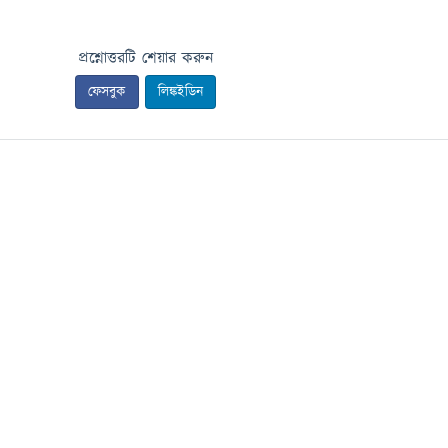
প্রশ্নোত্তরটি শেয়ার করুন
ফেসবুক
লিঙ্কইডিন