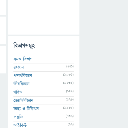
বিভাগসমূহ
সমস্ত বিভাগ
(641)
রসায়ন
(1,035)
পদার্থবিজ্ঞান
(1,830)
জীববিজ্ঞান
(159)
গণিত
(526)
জ্যোতির্বিজ্ঞান
(1,989)
স্বাস্থ্য ও চিকিৎসা
(736)
প্রযুক্তি
(67)
আইকিউ