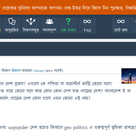
তির প্রশ্নোত্তর দুনিয়ায় আপনাকে স্বাগতম! প্রশ্ন-উত্তর দিয়ে জিতে নিন পুরস্কার, বিস্ত
!
অনুত্তরিত
বিভাগসমূহ
সদস্যবৃন্দ
প্রশ্ন করুন
FAQ
চ্যাট রুম
" বিভাগে
জিজ্ঞাসা
করেছেন
Simum
(
980
পয়েন্ট)
েশ বুঝায়? এগুলো কে পশ্চিমা বা ওয়েস্টার্ন কান্ট্রি কেনো বলে?
্য প্রাচ্য কেনো বলে আর কোন কোন দেশ মধ্য প্রাচ্যের দেশ? বাংলাদেশ ই বা
 অর্থাৎ প্রাচ্যের দেশ কোন গুলো এমন কেনো এই নাম?
 unpopuler দেশ হয়েও কিভাবে geo politics এ গুরুত্বপূর্ণ ভূমিকা রাখছে