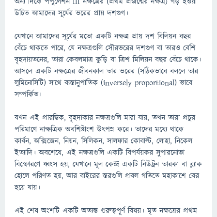
অন্য দিকে পপুলেশন III নক্ষত্রের (প্রথম প্রজন্মের নক্ষত্র) গড় হওয়া
উচিত আমাদের সূর্যের ভরের প্রায় দশগুণ।
যেখানে আমাদের সূর্যের মতো একটি নক্ষত্র প্রায় দশ বিলিয়ন বছর
বেঁচে থাকতে পারে, যে নক্ষত্রগুলি সৌরভরের দশগুণ বা তারও বেশি
বৃহদায়তনের, তারা কেবলমাত্র কুড়ি বা ত্রিশ মিলিয়ন বছর বেঁচে থাকে।
আসলে একটি নক্ষত্রের জীবনকাল তার ভরের (সঠিকভাবে বললে তার
লুমিনোসিটি) সাথে ব্যস্তানুপাতিক (inversely proportional) ভাবে
সম্পর্কিত।
যখন এই প্রারম্ভিক, বৃহদাকার নক্ষত্রগুলি মারা যায়, তখন তারা প্রচুর
পরিমাণে নাক্ষত্রিক অবশিষ্টাংশ উৎপন্ন করে। তাদের মধ্যে থাকে
কার্বন, অক্সিজেন, নিয়ন, সিলিকন, সালফার কোবাল্ট, লোহা, নিকেল
ইত্যাদি। অবশেষে, এই নক্ষত্রগুলি একটি বিপর্যয়কর সুপারনোভা
বিস্ফোরণে ধ্বংস হয়, যেখানে মূল কেন্দ্র একটি নিউট্রন তারকা বা ব্ল্যাক
হোলে পরিণত হয়, আর বাইরের স্তরগুলি প্রবল গতিতে মহাকাশে বের
হয়ে যায়।
এই শেষ অংশটি একটি অত্যন্ত গুরুত্বপূর্ণ বিষয়। মৃত নক্ষত্রের প্রথম