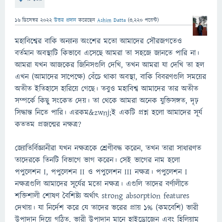
16 ডিসেম্বর 2022
উত্তর প্রদান
করেছেন
Ashim Datta
(
3,220
পয়েন্ট)
মহাবিশ্বের বাকি অন্যান্য অংশের মতো আমাদের সৌরজগতেও
বর্তমান অবস্থাটি কিভাবে এসেছে আমরা তা সহজে জানতে পারি না।
আমরা যখন আজকের জিনিসগুলি দেখি, তখন আমরা যা দেখি তা হল
এখন (আমাদের সাপেক্ষে) বেঁচে থাকা অবস্থা, বাকি বিবরণগুলি সময়ের
অতীত ইতিহাসে হারিয়ে গেছে। তবুও মহাবিশ্ব আমাদের তার অতীত
সম্পর্কে কিছু সংকেত দেয়। তা থেকে আমরা অনেক যুক্তিসঙ্গত, দৃঢ়
সিদ্ধান্ত নিতে পারি। এরকম&zwnj;ই একটি প্রশ্ন হলো আমাদের সূর্য
কততম প্রজন্মের নক্ষত্র?
জ্যোতির্বিজ্ঞানীরা যখন নক্ষত্রকে শ্রেণীবদ্ধ করেন, তখন তারা সাধারণত
তাদেরকে তিনটি বিভাগে ভাগ করেন। সেই ভাগের নাম হলো
পপুলেশন I, পপুলেশন II ও পপুলেশন III নক্ষত্র। পপুলেশন I
নক্ষত্রগুলি আমাদের সূর্যের মতো নক্ষত্র। এগুলি তাদের বর্ণালীতে
শক্তিশালী শোষণ বৈশিষ্ট্য অর্থাৎ strong absorption features
দেখায়। যা নির্দেশ করে যে তাদের ভরের প্রায় 1% (কমবেশি) ভারী
উপাদান দিয়ে গঠিত, ভারী উপাদান মানে হাইড্রোজেন এবং হিলিয়াম