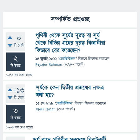
সম্পর্কিত প্রশ্নগুচ্ছ
পৃথিবী থেকে সূর্যের দূরত্ব বা সূর্য
0
থেকে বিভিন্ন গ্রহের দূরত্ব বিজ্ঞানীরা
টি ভোট
কিভাবে বের করেছেন?
2
15 জুলাই 2022
"
জ্যোতির্বিজ্ঞান
" বিভাগে
জিজ্ঞাসা
করেছেন
Reyajur Rahman
(
9,290
পয়েন্ট)
টি উত্তর
1,377
বার দেখা হয়েছে
সূর্যকে কেন দ্বিতীয় প্রজন্মের নক্ষত্র
+13
বলা হয়?
টি ভোট
15 মে 2019
"
জ্যোতির্বিজ্ঞান
" বিভাগে
জিজ্ঞাসা
করেছেন
3
Ojaer Hasan
(
340
পয়েন্ট)
টি উত্তর
1,009
বার দেখা হয়েছে