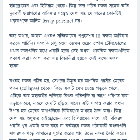
হাইড্রোজেন এবং হিলিয়াম থেকে। কিন্তু সদ্য গঠিত নক্ষত্র সমেত অতি-
দূরবর্তী ছায়াপথের আবিষ্কার সত্ত্বেও দেখা যায় যে তাদের কোনটিই
প্রকৃতপক্ষে আদিম (truly pristine) নয়।
অন্য কথায়, আমরা এখনও সত্যিকারের পপুলেশন III নক্ষত্র আবিষ্কার
করতে পারিনি। সম্প্রতি চালু হওয়া জেমস ওয়েব স্পেস টেলিস্কোপের
প্রধান লক্ষ্যগুলির মধ্যে একটি হলো সেই অধরা, প্রারম্ভিক নক্ষত্রগুলিকে
প্রকাশ করা। আশা করা যায় বিজ্ঞানীরা হয়তো সেই লক্ষ্যে সফল
হবেন।
যখনই নক্ষত্র গঠিত হয়, সেগুলো উদ্ভূত হয় আণবিক গ্যাসীয় মেঘের
পতন (collapse) থেকে। কিন্তু একটি মেঘ ভেঙে পড়তে গেলে,
এটিকে তার মহাকর্ষীয় শক্তিকে বিশুদ্ধ গতিশক্তি বা তাপে পরিণত করা
এড়াতে হবে, নাহলে মেঘটি ছড়িয়ে যাবে। এটি সম্পন্ন করার প্রধান
উপায় হল মেঘের কণাগুলিকে বিকিরণের মাধ্যমে ঠান্ডা করা। কিন্তু
দেখা যায় শুধুমাত্র হাইড্রোজেন এবং হিলিয়ামের সাথে এই বিকিরণ
পদ্ধতি খুব একটা কাজ করে না।বর্তমানে নক্ষত্র-গঠনকারী অঞ্চলগুলি
সাধারণত গড়ে আমাদের সূর্যের ভরের প্রায় 40% নক্ষত্র তৈরি করে।