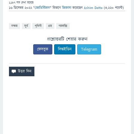
1,197
বার দেখা হয়েছে
16 ডিসেম্বর 2022
"
জ্যোতির্বিজ্ঞান
" বিভাগে
জিজ্ঞাসা
করেছেন
Ashim Datta
(
3,220
পয়েন্ট)
নক্ষত্র
সূর্য
পৃথিবী
গ্রহ
গ্যালাক্সি
প্রশ্নোত্তরটি শেয়ার করুন
ফেসবুক
লিঙ্কইডিন
Telegram