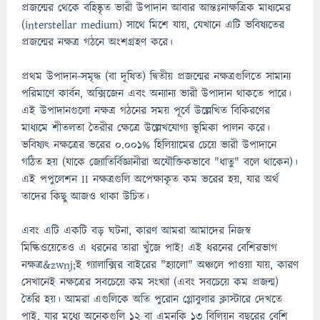
প্রজন্মের থেকে বহিষ্কৃত ভারী উপাদান আবার আন্তঃনাক্ষত্রিক মাধ্যমের
(interstellar medium) সাথে মিশে যায়, যেখানে এটি ভবিষ্যতের
প্রজন্মের নক্ষত্র গঠনে অংশগ্রহণ করে।
প্রথম উপাদান-সমৃদ্ধ (বা দূষিত) দ্বিতীয় প্রজন্মের নক্ষত্রগুলিতে সামান্য
পরিমাণে কার্বন, অক্সিজেন এবং অন্যান্য ভারী উপাদান থাকতে পারে।
এই উপাদানগুলো নক্ষত্র গঠনের সময় পূর্বে উল্লেখিত বিকিরণের
মাধ্যমে শীতলতা তৈরীর ক্ষেত্রে উল্লেখযোগ্য ভূমিকা পালন করে।
ভবিষ্যৎ নক্ষত্রের ভরের 0.001% হিলিয়ামের চেয়ে ভারী উপাদানে
গঠিত হয় (যাকে জ্যোতির্বিজ্ঞানীরা অযৌক্তিকভাবে "ধাতু" বলে থাকেন)।
এই পপুলেশন II নক্ষত্রগুলি অপেক্ষাকৃত কম ভরের হয়, যার অর্থ
তাদের কিছু আজও থাকা উচিত।
এবং এটি একটি বড় ঘটনা, কারণ আমরা আমাদের নিজস্ব
মিল্কিওয়েতেও এ ধরনের তারা খুঁজে পাই! এই ধরনের বেশিরভাগ
নক্ষত্র&zwnj;ই গ্যালাক্সির বাইরের "হ্যালো" অঞ্চলে পাওয়া যায়, কারণ
সেখানেই নক্ষত্রের সবচেয়ে কম সংখ্যা (এবং সবচেয়ে কম প্রজন্ম)
তৈরি হয়। আমরা এগুলিকে অতি পুরোন গ্লোবুলার ক্লাস্টারে দেখতে
পাই, যার মধ্যে অনেকগুলি 12 বা এমনকি 13 বিলিয়ন বছরের বেশি