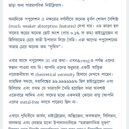
ছাড়া অন্য পারমাণবিক নিউক্লিয়াস।
অন্যদিকে পপুলেশন II নক্ষত্রের বর্ণালীতে অনেক দুর্বল শোষণ বৈশিষ্ট্য
(much weaker absorption features) দেখা যায়। এর কারণ হল
তাদের ভরের অনেক ছোট অংশ (প্রায় 0.1% বা কম) হাইড্রোজেন বা
হিলিয়ামের চেয়ে ভারী উপাদান দিয়ে তৈরি। এরা আগের পপুলেশনের
তারার চেয়ে অনেক কম "দূষিত"।
এবার আসে পপুলেশন III এর কথা। এখন&zwnj;ও পর্যন্ত এদের
সন্ধান পাওয়া যায় নি। আপনি এদের শুধুমাত্র একটি তাত্ত্বিক
প্রয়োজনীয়তা বা theoretical necessity হিসাবে দেখতে পারেন।
প্রারম্ভিক সময়ে, মহাবিশ্বের 99.999999% ছিল হাইড্রোজেন এবং
হিলিয়াম এবং প্রথম যে তারাগুলি তৈরি হয়েছিল তারা অবশ্যই
একেবারে আদিম এবং তাদের মধ্যে একদমই কোনো ধাতু (আপনি
এদের metal-free বলতে পারেন) ছিল না।
এখানে পৃথিবীতে কার্বন, নাইট্রোজেন, অক্সিজেন, ফসফরাস, সিলিকন,
সালফার এবং লোহার মতো উপাদানগুলিকে "মহাজাগতিক দূষণ"