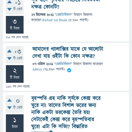
সূর্য বাদে পৃথিবীর সবচেয়ে নিকটবর্তী
+1
নক্ষত্র কোনটি?
টি ভোট
27 ডিসেম্বর 2021
"
জ্যোতির্বিজ্ঞান
" বিভাগে
জিজ্ঞাসা
3
করেছেন
Rishad Ud Doula
(
5,760
পয়েন্ট)
টি উত্তর
512
বার দেখা হয়েছে
আমাদের গ্যালাক্সির মাঝে যে আলোটা
+3
দেখা যায় ওইটা কি কোন নক্ষত্র?
টি ভোট
07 এপ্রিল 2021
"
জ্যোতির্বিজ্ঞান
" বিভাগে
জিজ্ঞাসা
করেছেন
2
Admin
(
71,360
পয়েন্ট)
টি উত্তর
1,112
বার দেখা হয়েছে
বৃহস্পতি গ্রহ নাকি সূর্যকে কেন্দ্র করে
0
ঘুরে না! তাদের বিশাল ভরের জন্য
টি ভোট
নাকি একটা ভরকেন্দ্র তৈরি হয়!
1
সেটাকেই কেন্দ্র করে বৃহস্পতিবার
ঘুরে! এটা কি সত্যি? বিস্তারিত
উত্তর