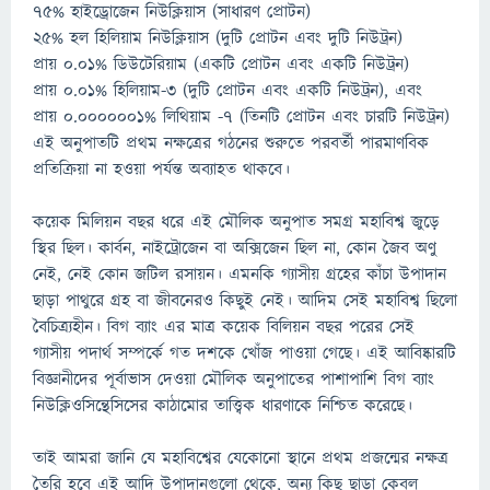
75% হাইড্রোজেন নিউক্লিয়াস (সাধারণ প্রোটন)
25% হল হিলিয়াম নিউক্লিয়াস (দুটি প্রোটন এবং দুটি নিউট্রন)
প্রায় 0.01% ডিউটেরিয়াম (একটি প্রোটন এবং একটি নিউট্রন)
প্রায় 0.01% হিলিয়াম-3 (দুটি প্রোটন এবং একটি নিউট্রন), এবং
প্রায় 0.0000001% লিথিয়াম -7 (তিনটি প্রোটন এবং চারটি নিউট্রন)
এই অনুপাতটি প্রথম নক্ষত্রের গঠনের শুরুতে পরবর্তী পারমাণবিক
প্রতিক্রিয়া না হওয়া পর্যন্ত অব্যাহত থাকবে।
কয়েক মিলিয়ন বছর ধরে এই মৌলিক অনুপাত সমগ্র মহাবিশ্ব জুড়ে
স্থির ছিল। কার্বন, নাইট্রোজেন বা অক্সিজেন ছিল না, কোন জৈব অণু
নেই, নেই কোন জটিল রসায়ন। এমনকি গ্যাসীয় গ্রহের কাঁচা উপাদান
ছাড়া পাথুরে গ্ৰহ বা জীবনেরও কিছুই নেই। আদিম সেই মহাবিশ্ব ছিলো
বৈচিত্র্যহীন। বিগ ব্যাং এর মাত্র কয়েক বিলিয়ন বছর পরের সেই
গ্যাসীয় পদার্থ সম্পর্কে গত দশকে খোঁজ পাওয়া গেছে। এই আবিষ্কারটি
বিজ্ঞানীদের পূর্বাভাস দেওয়া মৌলিক অনুপাতের পাশাপাশি বিগ ব্যাং
নিউক্লিওসিন্থেসিসের কাঠামোর তাত্ত্বিক ধারণাকে নিশ্চিত করেছে।
তাই আমরা জানি যে মহাবিশ্বের যেকোনো স্থানে প্রথম প্রজন্মের নক্ষত্র
তৈরি হবে এই আদি উপাদানগুলো থেকে, অন্য কিছু ছাড়া কেবল