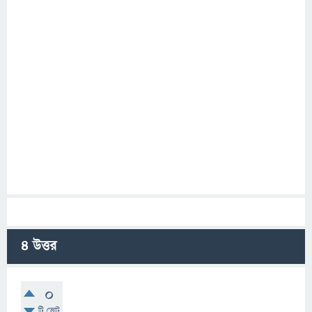
4
উত্তর
0
টি ভোট