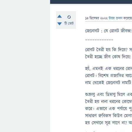
0
14 ডিসেম্বর 2022
উত্তর প্রদান
করেছ
টি ভোট
জেনোবট : যে রোবট জীবন্ত!
____________
রোবট তৈরী হয় কি দিয়ে? সাধ
তৈরী হচ্ছে জীব কোষ দিয়ে!
হ্যাঁ, এমনই এক ধরনের রোবট
রোবট। বিশেষ প্রজাতির ব্য
নাম থেকেই জেনোবট নামটি
শুক্রাণু এবং ডিম্বাণু মি
তৈরী হয় নানা ধরনের কোষের। 
করে। এভাবে এক পর্যায়ে পূ
সাধারণ রুবিকস কিউব মেলা
হয় সেখানে সূত্র লাগে না?