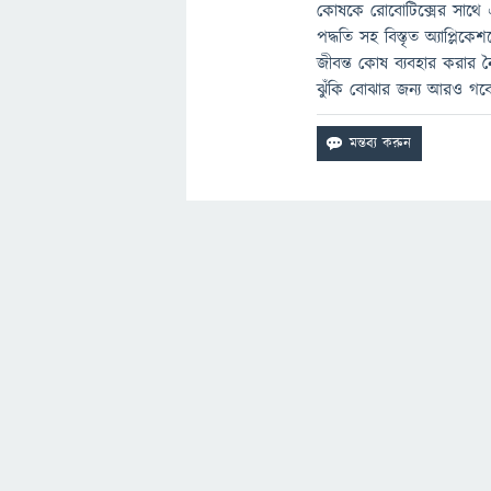
কোষকে রোবোটিক্সের সাথে 
পদ্ধতি সহ বিস্তৃত অ্যাপ্লি
জীবন্ত কোষ ব্যবহার করার নৈত
ঝুঁকি বোঝার জন্য আরও গবে