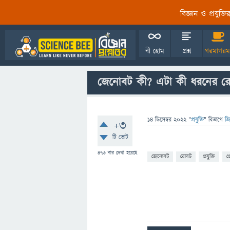
বিজ্ঞান ও প্রযুক্
বী হোম
প্রশ্ন
গরমাগরম
জেনোবট কী? এটা কী ধরনের র
14 ডিসেম্বর 2022
"
প্রযুক্তি
" বিভাগে
জি
+3
টি ভোট
473
বার দেখা হয়েছে
জেনোবট
রোবট
প্রযুক্তি
প্