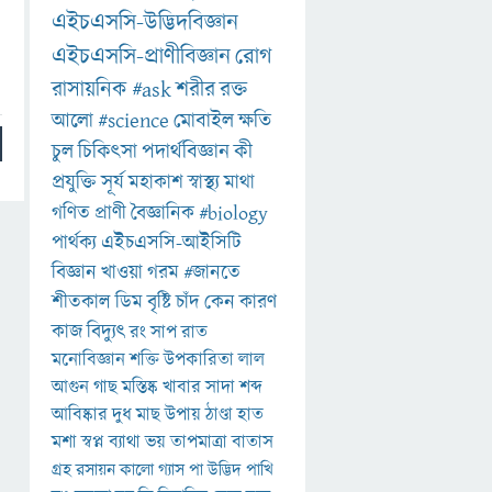
এইচএসসি-উদ্ভিদবিজ্ঞান
এইচএসসি-প্রাণীবিজ্ঞান
রোগ
রাসায়নিক
#ask
শরীর
রক্ত
আলো
#science
মোবাইল
ক্ষতি
চুল
চিকিৎসা
পদার্থবিজ্ঞান
কী
প্রযুক্তি
সূর্য
মহাকাশ
স্বাস্থ্য
মাথা
গণিত
প্রাণী
বৈজ্ঞানিক
#biology
পার্থক্য
এইচএসসি-আইসিটি
বিজ্ঞান
খাওয়া
গরম
#জানতে
শীতকাল
ডিম
বৃষ্টি
চাঁদ
কেন
কারণ
কাজ
বিদ্যুৎ
রং
সাপ
রাত
মনোবিজ্ঞান
শক্তি
উপকারিতা
লাল
আগুন
গাছ
মস্তিষ্ক
খাবার
সাদা
শব্দ
আবিষ্কার
দুধ
মাছ
উপায়
ঠাণ্ডা
হাত
মশা
স্বপ্ন
ব্যাথা
ভয়
তাপমাত্রা
বাতাস
গ্রহ
রসায়ন
কালো
গ্যাস
পা
উদ্ভিদ
পাখি