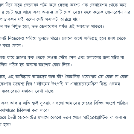
সেল নিয়ে নতুন জেনোবট গঠন করে ফেলে! অবশ্য এক জেনারেশন থেকে অন্য
 ছোট হয়ে আসে এবং অন্যান্য ত্রুটি দেখা দেয়। ফলে কয়েক জেনারেশন এর
প্রোডাকশন যাই বলেন সেই ক্ষমতাটা হারিয়ে যায়।
ইন যত নিখুঁত হবে, তত জেনারেশন পর্যন্ত এই সক্ষমতা থাকবে।
নোবট নিজেকেও সারিয়ে তুলতে পারে। কোনো অংশ ক্ষতিগ্রস্থ হলে দ্রবণ থেকে
িক করে ফেলে।
জ করে ভ্রূণের ত্বক থেকে নেওয়া স্টেম সেল এবং চলাচলের জন্য মটর বা
িলিয়া গঠিত হয় অন্যান্য অংশের কোষ দিয়ে।
 আসবে, এই আবিষ্কারে আমাদের লাভ কী? বৈজ্ঞানিক গবেষণার তো কোন না কোন
েষণার উদ্দেশ্য ছিল ' জীবনের উৎপত্তি বা এবায়োজেনেসিস' কিন্তু এরকম
যবহারেরও সম্ভাবনা দেখা যাচ্ছে।
 এবং আকার অতি ক্ষুদ্র সুতরাং এগুলো আমাদের দেহের বিভিন্ন অংশে পাঠানো
্যান্সারের চিকিৎসা করা যাবে।
াধ্যমে তৈরী জেনোবটের মাধ্যমে কোনো তরল থেকে মাইক্রোপ্লাস্টিক বা অন্যান্য
ভব হবে!