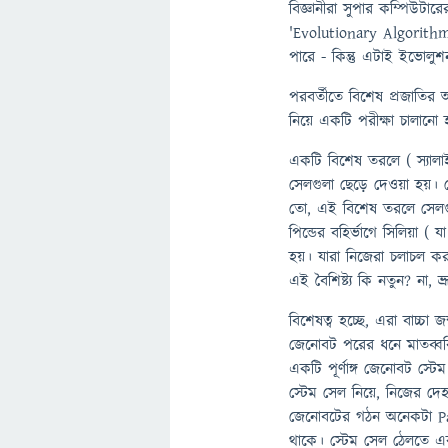
বিজ্ঞানীরা সুপার কম্পিউট
'Evolutionary Algorith
পারে - কিন্তু এটাই ইভোল
পরবর্তীতে বিশেষ প্রজাতির আফ
নিয়ে একটি পরীক্ষা চালানো
একটি বিশেষ তরলে ( স্যালাই
সেলগুলা ছেড়ে দেওয়া হয়। স্
তো, এই বিশেষ তরলে সেলগুল
পিন্ডের বহির্ভাগে সিলিয়া 
হয়। যারা নিজেরা চলাচল করত
এই বৈশিষ্ট্য কি নতুন? না
বিশেষত্ব হচ্ছে, এরা বাচ্চা
জেনোবট পরের ধনে মাতব্ব
একটি পূর্ণাঙ্গ জেনোবট স্টে
স্টেম সেল নিয়ে, নিজের দে
জেনোবটের গঠন অনেকটা 
থাকে। স্টেম সেল ঠেলতে এ