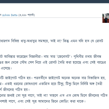
েন
Ashim Datta
(
3,220
পয়েন্ট)
ারণত বিভিন্ন ধাতু-অধাতুর সমন্বয়ে, তাই না? কিন্তু এমন যদি হত যে রোবট
 আবিষ্কার করেছেন বিজ্ঞানীরা। নাম তার 'জেনোবট'। পৃথিবীর প্রথম জীবন্ত
াঙের ভ্রূন থেকে স্টেম সেল নিয়ে এই রোবট তৈরি করা হয়েছে এবং সেই ব্যাঙের
 এসেছে।
লে একটি জাইগোট গঠিত হয়। পরবর্তীতে জাইগোট অনেক অনেক বার বিভাজিত হয়,
একই ধরনের কোষগুলো একত্রিত হয়ে টিস্যু, টিস্যু মিলে নির্দিষ্ট অঙ্গ তৈরী
র্ণ জীবদেহ গঠিত হয়।
নোর জন্যই তো সূত্র লাগে, তাই না? তাহলে এত এত কোষ মিলে জীবদেহ গঠিত
 অবশ্যই লাগে, এবং সেই সূত্র আমাদের জিনে কোডিং করা থাকে।