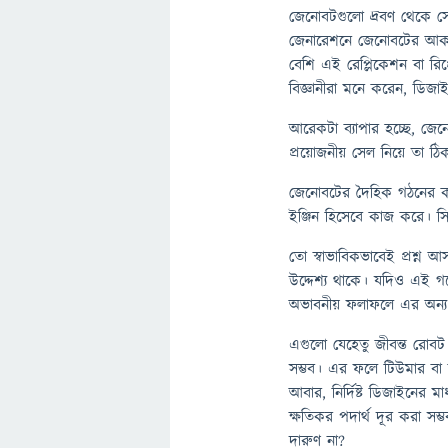
জেনোবটগুলো দ্রবণ থেকে 
জেনারেশনে জেনোবটের আকার
বেশি এই রেপ্লিকেশন বা রি
বিজ্ঞানীরা মনে করেন, ডিজা
আরেকটা ব্যাপার হচ্ছে, জে
প্রয়োজনীয় সেল নিয়ে তা ঠ
জেনোবটের দৈহিক গঠনের কা
ইঞ্জিন হিসেবে কাজ করে। স
তো স্বাভাবিকভাবেই প্রশ্ন
উদ্দেশ্য থাকে। যদিও এই গব
অভাবনীয় ফলাফলে এর অন্য ব্
এগুলো যেহেতু জীবন্ত রোবট
সম্ভব। এর ফলে টিউমার বা ক
আবার, নির্দিষ্ট ডিজাইনের ম
ক্ষতিকর পদার্থ দূর করা সম্
দারুণ না?