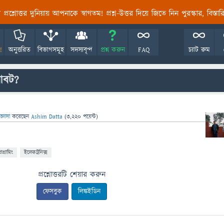
তির প্রশ্নোত্তর দুনিয়ায় আপনাকে স্বাগতম! প্রশ্ন-উত্তর দিয়ে জিতে নিন পুরস্কার, বিস্ত
!
অনুত্তরিত
বিভাগসমূহ
সদস্যবৃন্দ
প্রশ্ন করুন
FAQ
চ্যাট রুম
োবট?
জ্ঞাসা
করেছেন
Ashim Datta
(
3,220
পয়েন্ট)
রোগ্রামিং
ইলেকট্রনিক্স
প্রশ্নোত্তরটি শেয়ার করুন
ফেসবুক
লিঙ্কইডিন