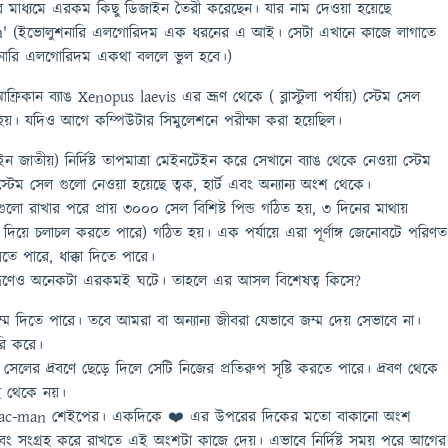
ারের মাধ্যমে এরকম কিছু ডিজাইন তৈরী করেছেন। যার নাম দেওয়া হয়েছে
m' (ইভোলুশনারি এলগোরিদম এক ধরনের এ আই। সেটা এখানে কাজে লাগাতে
ুশনারি এলগোরিদম একথা বললে ভুল হবে।)
্রিকান ব্যাঙ Xenopus laevis এর ভ্রূণ থেকে ( ব্লাস্টুলা পর্যায়) স্টেম সেল
 হয়। যদিও আগে কম্পিউটার সিমুলেশনে পরীক্ষা করা হয়েছিল।
ন জাতীয়) নির্দিষ্ট তাপমাত্রা মেইনটেইন করে সেখানে ব্যাঙ থেকে নেওয়া স্টেম
টেম সেল গুলো নেওয়া হয়েছে ত্বক, হার্ট এবং অন্যান্য অংশ থেকে।
ো রাখার পরে প্রায় ৩০০০ সেল বিশিষ্ট পিন্ড গঠিত হয়, ৩ দিনের মাথায়
( যা দিয়ে চলাচল করতে পারে) গঠিত হয়। এক পর্যায়ে এরা পূর্ণাঙ্গ জেনোবটে পরিণত
ে পারে, ধাক্কা দিতে পারে।
, ভ্রূণেও অনেকটা এরকমই ঘটে। তাহলে এর আসল বিশেষত্ব কিসে?
 জম্ম দিতে পারে। তবে আমরা বা অন্যান্য জীবরা যেভাবে জম্ম দেয় সেভাবে না।
রি করে।
ম সেলের দ্রবণে ছেড়ে দিলে সেটি নিজের প্রতিরুপ সৃষ্টি করতে পারে। দ্রবণ থেকে
হ থেকে নয়।
Pac-man শেইপের। একদিকে ❤️ এর উপরের দিকের মতো বাকানো অংশ
বং সংগ্রহ করে রাখতে এই অংশটা কাজে দেয়। এভাবে নির্দিষ্ট সময় পরে আগের