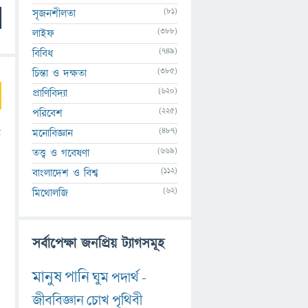
(81)
সৃজনশীলতা
(388)
লাইফ
(749)
বিবিধ
(385)
চিন্তা ও দক্ষতা
(620)
প্রাণিবিদ্যা
(225)
পরিবেশ
(487)
মনোবিজ্ঞান
ট
(669)
তত্ত্ব ও গবেষণা
(112)
বাংলাদেশ ও বিশ্ব
(62)
মিথোলজি
সর্বাপেক্ষা জনপ্রিয় ট্যাগসমূহ
মানুষ
পানি
ঘুম
পদার্থ
-
জীববিজ্ঞান
চোখ
পৃথিবী