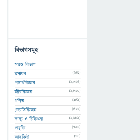
বিভাগসমূহ
সমস্ত বিভাগ
(641)
রসায়ন
(1,035)
পদার্থবিজ্ঞান
(1,830)
জীববিজ্ঞান
(159)
গণিত
(526)
জ্যোতির্বিজ্ঞান
(1,989)
স্বাস্থ্য ও চিকিৎসা
(736)
প্রযুক্তি
(67)
আইকিউ