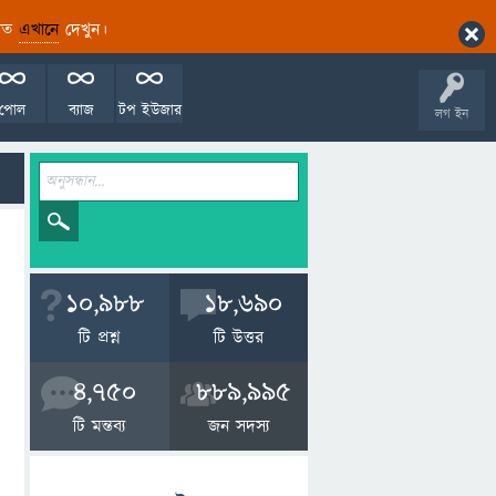
ারিত
এখানে
দেখুন।
পোল
ব্যাজ
টপ ইউজার
লগ ইন
10,988
18,690
টি প্রশ্ন
টি উত্তর
4,750
889,995
টি মন্তব্য
জন সদস্য